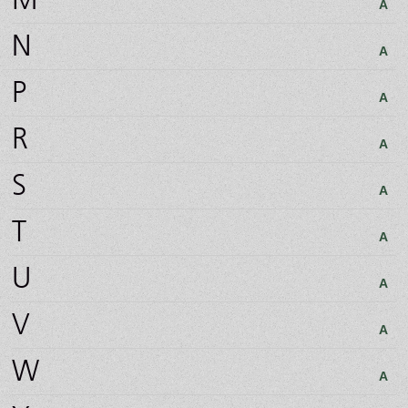
M
A
N
A
P
A
R
A
S
A
T
A
U
A
V
A
W
A