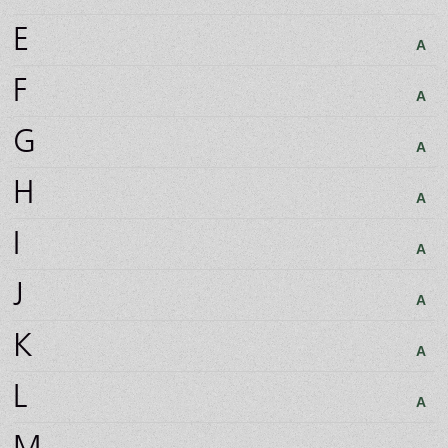
E
A
F
A
G
A
H
A
I
A
J
A
K
A
L
A