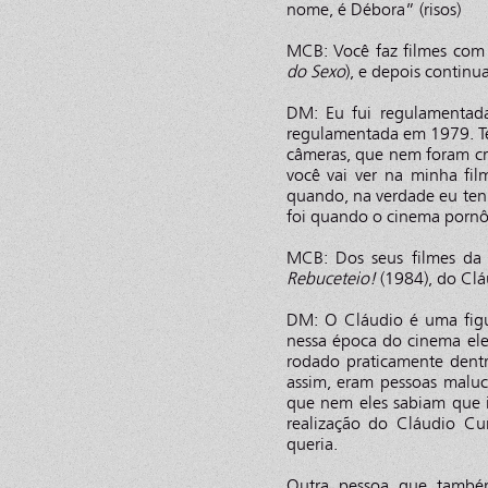
nome, é Débora” (risos)
MCB: Você faz filmes com
do Sexo
), e depois contin
DM: Eu fui regulamentada
regulamentada em 1979. Tem
câmeras, que nem foram cr
você vai ver na minha fi
quando, na verdade eu ten
foi quando o cinema pornô
MCB: Dos seus filmes d
Rebuceteio!
(1984), do Clá
DM: O Cláudio é uma figur
nessa época do cinema ele
rodado praticamente dentro
assim, eram pessoas malu
que nem eles sabiam que i
realização do Cláudio Cu
queria.
Outra pessoa que também