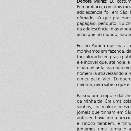
Debora Muniz
: Eu costum
Pernambuco, com dois meses
adolescência foi em São
nômade, só que pra onde i
papagaio, periquito. Eu 
da adolescência, mas aind
acho que no mundo, não só 
Foi no Paraná que eu vi p
morávamos em fazenda, daí 
foi colocada em praça públ
e é incrível que, até hoje,
e não adianta, isso não m
homem ia atravessando a r
o meu pai e falei “Eu quero 
menina, nem sabe o que é i
Passou um tempo e daí che
da minha tia. Era uma coi
sonhos, foi maluco mesm
jornais que tinham em Sã
antes eu havia ido a um cir
e Tinoco também, e tinha
juntamos uma turma e as