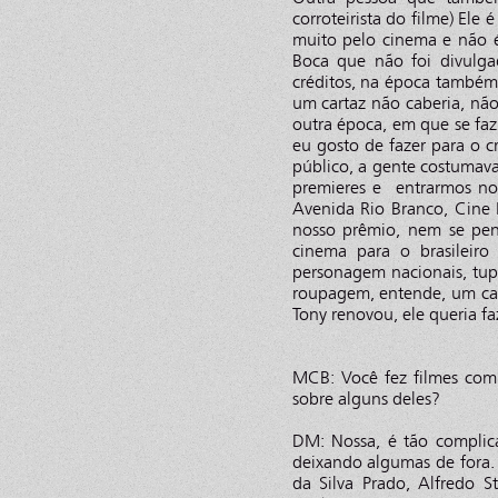
corroteirista do filme) El
muito pelo cinema e não é
Boca que não foi divulg
créditos, na época também
um cartaz não caberia, não
outra época, em que se fa
eu gosto de fazer para o c
público, a gente costumav
premieres e entrarmos no
Avenida Rio Branco, Cine M
nosso prêmio, nem se pens
cinema para o brasileir
personagem nacionais, tup
roupagem, entende, um can
Tony renovou, ele queria fa
MCB: Você fez filmes com
sobre alguns deles?
DM: Nossa, é tão complic
deixando algumas de fora.
da Silva Prado, Alfredo 