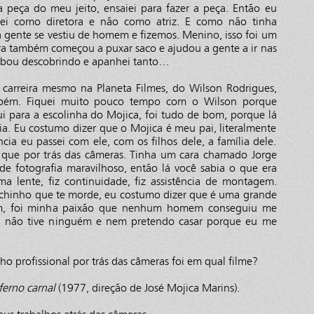
 peça do meu jeito, ensaiei para fazer a peça. Então eu
ei como diretora e não como atriz. E como não tinha
a gente se vestiu de homem e fizemos. Menino, isso foi um
ra também começou a puxar saco e ajudou a gente a ir nas
cabou descobrindo e apanhei tanto…
carreira mesmo na Planeta Filmes, do Wilson Rodrigues,
ambém. Fiquei muito pouco tempo com o Wilson porque
ui para a escolinha do Mojica, foi tudo de bom, porque lá
ia. Eu costumo dizer que o Mojica é meu pai, literalmente
cia eu passei com ele, com os filhos dele, a família dele.
 que por trás das câmeras. Tinha um cara chamado Jorge
 de fotografia maravilhoso, então lá você sabia o que era
 lente, fiz continuidade, fiz assistência de montagem.
ichinho que te morde, eu costumo dizer que é uma grande
m, foi minha paixão que nenhum homem conseguiu me
ei, não tive ninguém e nem pretendo casar porque eu me
o profissional por trás das câmeras foi em qual filme?
ferno carnal
(1977, direção de José Mojica Marins).