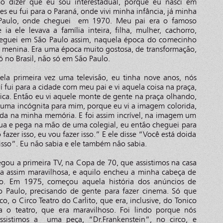
o dizer que eu sou interestadual, porque eu nasci em
 eu fui para o Paraná, onde vivi minha infância, já minha
 Paulo, onde cheguei em 1970. Meu pai era o famoso
a ele levava a família inteira, filha, mulher, cachorro,
cheguei em São Paulo assim, naquela época do comecinho
a menina. Era uma época muito gostosa, de transformação,
no Brasil, não só em São Paulo.
ela primeira vez uma televisão, eu tinha nove anos, nós
fui para a cidade com meu pai e vi aquela coisa na praça,
ica. Então eu vi aquele monte de gente na praça olhando,
 é uma incógnita para mim, porque eu vi a imagem colorida,
uda na minha memória. E foi assim incrível, na imagem um
ua e pega na mão de uma colegial, eu então cheguei para
fazer isso, eu vou fazer isso.” E ele disse “Você está doida
sso”. Eu não sabia e ele também não sabia.
gou a primeira TV, na Copa de 70, que assistimos na casa
sa assim maravilhosa, e aquilo encheu a minha cabeça de
o. Em 1975, começou aquela história dos anúncios de
o Paulo, precisando de gente para fazer cinema. Só que
co, o Circo Teatro do Carlito, que era, inclusive, do Tonico
 o teatro, que era maravilhoso. Foi lindo porque nós
sistimos a uma peça, “Dr.Frankenstein”, no circo, e