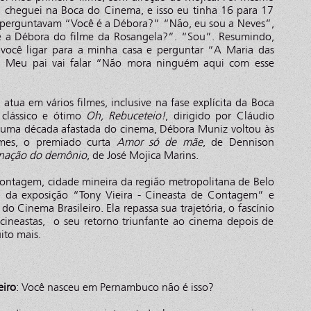
u cheguei na Boca do Cinema, e isso eu tinha 16 para 17
perguntavam “Você é a Débora?” “Não, eu sou a Neves”,
é a Débora do filme da Rosangela?”. “Sou”. Resumindo,
 você ligar para a minha casa e perguntar “A Maria das
. Meu pai vai falar “Não mora ninguém aqui com esse
atua em vários filmes, inclusive na fase explícita da Boca
 clássico e ótimo
Oh, Rebuceteio!
, dirigido por Cláudio
 uma década afastada do cinema, Débora Muniz voltou às
lmes, o premiado curta
Amor só de mãe
, de Dennison
nação do demônio
, de José Mojica Marins.
ntagem, cidade mineira da região metropolitana de Belo
ra da exposição “Tony Vieira - Cineasta de Contagem” e
 Cinema Brasileiro. Ela repassa sua trajetória, o fascínio
 cineastas, o seu retorno triunfante ao cinema depois de
ito mais.
eiro
: Você nasceu em Pernambuco não é isso?