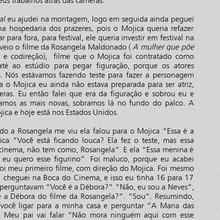
us trabalhos atrás das câmeras.
al
eu ajudei na montagem, logo em seguida ainda peguei
a hospedaria dos prazeres, pois o Mojica queria refazer
 para fora, para festival, ele queria investir em festival na
 veio o filme da Rosangela Maldonado (
A mulher que põe
a e codireção), filme que o Mojica foi contratado como
 até ao estúdio para pegar figuração, porque os atores
s. Nós estávamos fazendo teste para fazer a personagem
a o Mojica eu ainda não estava preparada para ser atriz,
meras. Eu então falei que era da figuração e sobrou eu e
ramos as mais novas, sobramos lá no fundo do palco. A
jica e hoje está nos Estados Unidos.
ndo a Rosangela me viu ela falou para o Mojica “Essa é a
a “Você está ficando louca? Ela fez o teste, mas essa
cinema, não tem como, Rosangela”. E ela “Essa menina é
 eu quero esse figurino”. Foi maluco, porque eu acabei
i meu primeiro filme, com direção do Mojica. Foi mesmo
u cheguei na Boca do Cinema, e isso eu tinha 16 para 17
perguntavam “Você é a Débora?” “Não, eu sou a Neves”,
é a Débora do filme da Rosangela?”. “Sou”. Resumindo,
 você ligar para a minha casa e perguntar “A Maria das
. Meu pai vai falar “Não mora ninguém aqui com esse