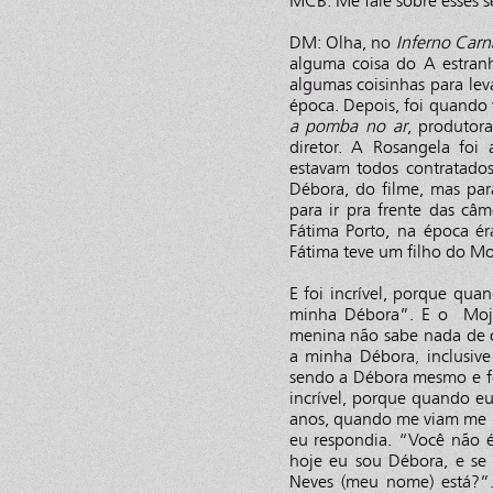
MCB: Me fale sobre esses se
DM: Olha, no
Inferno Carn
alguma coisa do A estranh
algumas coisinhas para levar
época. Depois, foi quando
a pomba no ar
, produtor
diretor. A Rosangela foi
estavam todos contratado
Débora, do filme, mas par
para ir pra frente das câ
Fátima Porto, na época é
Fátima teve um filho do Mo
E foi incrível, porque qua
minha Débora”. E o Mojic
menina não sabe nada de 
a minha Débora, inclusive
sendo a Débora mesmo e fo
incrível, porque quando e
anos, quando me viam me 
eu respondia. “Você não 
hoje eu sou Débora, e se
Neves (meu nome) está?”