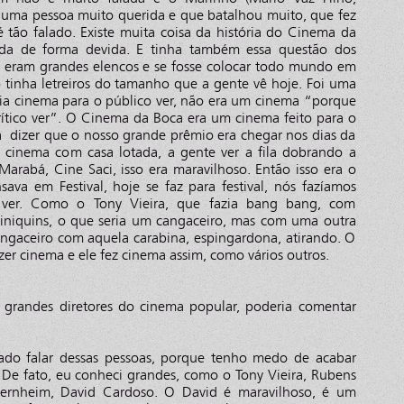
e é uma pessoa muito querida e que batalhou muito, que fez
 tão falado. Existe muita coisa da história do Cinema da
ada de forma devida. E tinha também essa questão dos
 eram grandes elencos e se fosse colocar todo mundo em
 tinha letreiros do tamanho que a gente vê hoje. Foi uma
zia cinema para o público ver, não era um cinema “porque
rítico ver”. O Cinema da Boca era um cinema feito para o
a dizer que o nosso grande prêmio era chegar nos dias da
 cinema com casa lotada, a gente ver a fila dobrando a
arabá, Cine Saci, isso era maravilhoso. Então isso era o
ava em Festival, hoje se faz para festival, nós fazíamos
o ver. Como o Tony Vieira, que fazia bang bang, com
iniquins, o que seria um cangaceiro, mas com uma outra
gaceiro com aquela carabina, espingardona, atirando. O
zer cinema e ele fez cinema assim, como vários outros.
 grandes diretores do cinema popular, poderia comentar
ado falar dessas pessoas, porque tenho medo de acabar
 De fato, eu conheci grandes, como o Tony Vieira, Rubens
Sternheim, David Cardoso. O David é maravilhoso, é um