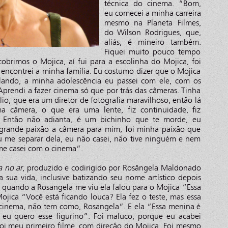
técnica do cinema. “Bom,
eu comecei a minha carreira
mesmo na Planeta Filmes,
do Wilson Rodrigues, que,
aliás, é mineiro também.
Fiquei muito pouco tempo
brimos o Mojica, aí fui para a escolinha do Mojica, foi
encontrei a minha família. Eu costumo dizer que o Mojica
alando, a minha adolescência eu passei com ele, com os
. Aprendi a fazer cinema só que por trás das câmeras. Tinha
io, que era um diretor de fotografia maravilhoso, então lá
a câmera, o que era uma lente, fiz continuidade, fiz
. Então não adianta, é um bichinho que te morde, eu
grande paixão a câmera para mim, foi minha paixão que
e separar dela, eu não casei, não tive ninguém e nem
me casei com o cinema”.
 no ar
, produzido e codirigido por Rosângela Maldonado
sua vida, inclusive batizando seu nome artístico depois
ue quando a Rosangela me viu ela falou para o Mojica “Essa
jica “Você está ficando louca? Ela fez o teste, mas essa
cinema, não tem como, Rosangela”. E ela “Essa menina é
 eu quero esse figurino”. Foi maluco, porque eu acabei
i meu primeiro filme, com direção do Mojica. Foi mesmo