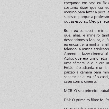
chegando em casa eu fiz a
costumo dizer que comec
menino para fazer a peça, 
sucesso ,porque a professo
outras escolas. Meu pai a
Bom, eu comecei a minha 
que, aliás, é mineiro t
descobrimos o Mojica, aí f
eu encontrei a minha famíl
falando, a minha adolescên
Aprendi a fazer cinema só
Atilio, que era um diretor
uma câmera, o que era uma
Então não adianta, é um b
paixão a câmera para mi
separar dela, eu não cas
casei com o cinema.
MCB: O seu primeiro trabalh
DM: O primeiro filme foi
In