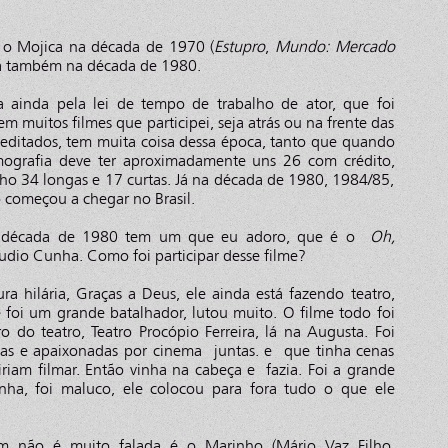
 o Mojica na década de 1970 (
Estupro
,
Mundo: Mercado
ua também na década de 1980.
 ainda pela lei de tempo de trabalho de ator, que foi
 muitos filmes que participei, seja atrás ou na frente das
editados, tem muita coisa dessa época, tanto que quando
lmografia deve ter aproximadamente uns 26 com crédito,
ho 34 longas e 17 curtas. Já na década de 1980, 1984/85,
 começou a chegar no Brasil.
a década de 1980 tem um que eu adoro, que é o
Oh,
udio Cunha. Como foi participar desse filme?
a hilária, Graças a Deus, ele ainda está fazendo teatro,
 foi um grande batalhador, lutou muito. O filme todo foi
 do teatro, Teatro Procópio Ferreira, lá na Augusta. Foi
cas e apaixonadas por cinema juntas. e que tinha cenas
riam filmar. Então vinha na cabeça e fazia. Foi a grande
nha, foi maluco, ele colocou para fora tudo o que ele
 não é muito falada é o Marinho (Mário Vaz Filho,