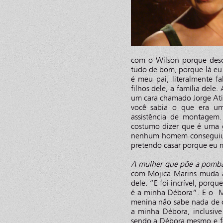
com o Wilson porque desco
tudo de bom, porque lá eu 
é meu pai, literalmente f
filhos dele, a família dele
um cara chamado Jorge Atil
você sabia o que era um
assistência de montagem
costumo dizer que é uma 
nenhum homem conseguiu m
pretendo casar porque eu 
A mulher que põe a pomba
com Mojica Marins muda a 
dele. “E foi incrível, porq
é a minha Débora”. E o Mo
menina não sabe nada de 
a minha Débora, inclusive
sendo a Débora mesmo e fo