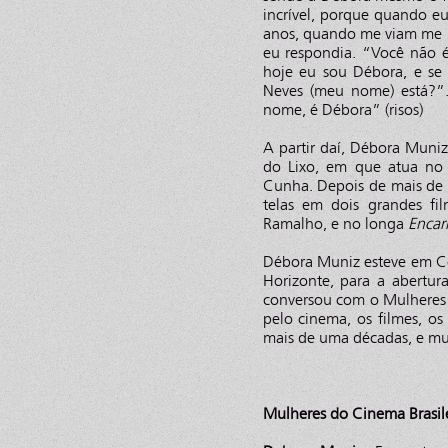
incrível, porque quando e
anos, quando me viam me 
eu respondia. “Você não 
hoje eu sou Débora, e se
Neves (meu nome) está?”
nome, é Débora” (risos)
A partir daí, Débora Muniz 
do Lixo, em que atua no
Cunha. Depois de mais de
telas em dois grandes fi
Ramalho, e no longa
Encar
Débora Muniz esteve em Co
Horizonte, para a abertu
conversou com o Mulheres do
pelo cinema, os filmes, os
mais de uma décadas, e mu
Mulheres do Cinema Brasil