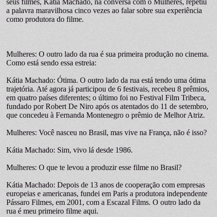
seus filmes, Kátia Machado, na conversa com o Mulheres, repetiu
a palavra maravilhosa cinco vezes ao falar sobre sua experiência
como produtora do filme.
Mulheres: O outro lado da rua é sua primeira produção no cinema.
Como está sendo essa estreia:
Kátia Machado: Ótima. O outro lado da rua está tendo uma ótima
trajetória. Até agora já participou de 6 festivais, recebeu 8 prêmios,
em quatro países diferentes; o último foi no Festival Film Tribeca,
fundado por Robert De Niro após os atentados do 11 de setembro,
que concedeu à Fernanda Montenegro o prêmio de Melhor Atriz.
Mulheres: Você nasceu no Brasil, mas vive na França, não é isso?
Kátia Machado: Sim, vivo lá desde 1986.
Mulheres: O que te levou a produzir esse filme no Brasil?
Kátia Machado: Depois de 13 anos de cooperação com empresas
europeias e americanas, fundei em Paris a produtora independente
Pássaro Filmes, em 2001, com a Escazal Films. O outro lado da
rua é meu primeiro filme aqui.