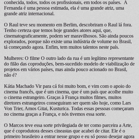
conhecida, todos, todos os profissionais, em todos os países. A
Fernanda é uma pessoa estimada, ela é uma grande atriz, uma
grande atriz internacional.
O Raul teve seu momento em Berlim, descobriram o Raul lá fora.
Tenho certeza que temos hoje grandes atores aqui, que,
cinematograficamente, podem ser maravilhosos. São ainda poucos
explorados, porque não existe uma indústria de volume no Brasil,
tá começando agora. Enfim, tem muitos talentos neste país.
Mulheres: O filme O outro lado da rua é um legítimo representante
do filão das coproduções, bem-sucedido modelo de viabilização de
projetos em vários países, mas ainda pouco acionado no Brasil,
não é?
Kátia Machado Vir para cá foi muito bom, e vim com o apoio do
cinema francês, que é um cinema, que é um país que acolhe muito
o cinema estrangeiro. Graças à França muitos filmes, muitos
diretores estrangeiros conseguiram ser quem são hoje, como Lars
Von Trier, Amos Gitai, Kusturica. Todas essas pessoas começaram
no cinema graças a França, e nós tivemos essa sorte.
O Marcos teve essa sorte privilegiada de ter como parceira a Arte,
que é coprodutora desses cineastas que acabei de citar. Ele é o
primeiro brasileiro a entrar nesse grupo e eu só posso desejar agora