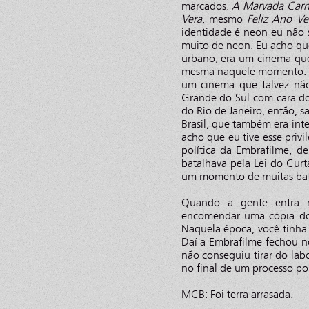
marcados.
A Marvada Car
Vera
, mesmo
Feliz Ano Ve
identidade é neon eu não s
muito de neon. Eu acho qu
urbano, era um cinema que
mesma naquele momento. Era
um cinema que talvez não
Grande do Sul com cara do
do Rio de Janeiro, então, s
Brasil, que também era int
acho que eu tive esse privi
política da Embrafilme, d
batalhava pela Lei do Cur
um momento de muitas bata
Quando a gente entra 
encomendar uma cópia do 
Naquela época, você tinha
Daí a Embrafilme fechou n
não conseguiu tirar do la
no final de um processo po
MCB: Foi terra arrasada.