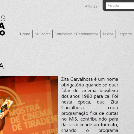
ANO 22
Home
Mulheres
Entrevistas / Depoimentos
Textos
Registros
A
Zita Carvalhosa é um nome
obrigatório quando se quer
falar de cinema brasileiro
dos anos 1980 para cá. Foi
nesta época, que Zita
Carvalhosa criou
programação fixa de curtas
no MIS, contribuindo para
dar visibilidade ao formato,
criando o programa