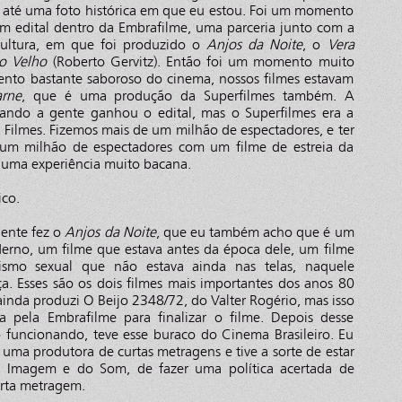
 até uma foto histórica em que eu estou. Foi um momento
um edital dentro da Embrafilme, uma parceria junto com a
Cultura, em que foi produzido o
Anjos da Noite
, o
Vera
o Velho
(Roberto Gervitz). Então foi um momento muito
mento bastante saboroso do cinema, nossos filmes estavam
rne
, que é uma produção da Superfilmes também. A
uando a gente ganhou o edital, mas o Superfilmes era a
 Filmes. Fizemos mais de um milhão de espectadores, e ter
 um milhão de espectadores com um filme de estreia da
i uma experiência muito bacana.
ico.
gente fez o
Anjos da Noite
, que eu também acho que é um
erno, um filme que estava antes da época dele, um filme
lismo sexual que não estava ainda nas telas, naquele
. Esses são os dois filmes mais importantes dos anos 80
ainda produzi O Beijo 2348/72, do Valter Rogério, mas isso
 pela Embrafilme para finalizar o filme. Depois desse
funcionando, teve esse buraco do Cinema Brasileiro. Eu
r uma produtora de curtas metragens e tive a sorte de estar
 Imagem e do Som, de fazer uma política acertada de
urta metragem.