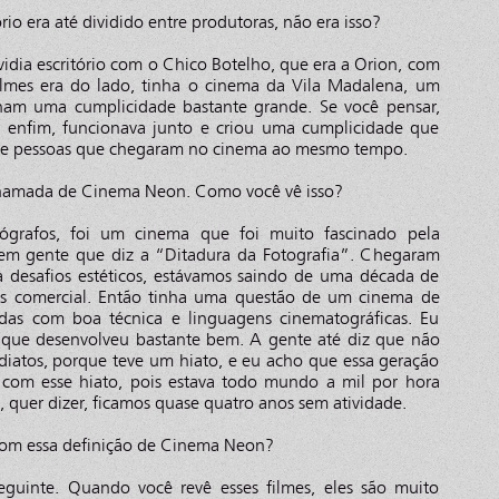
io era até dividido entre produtoras, não era isso?
vidia escritório com o Chico Botelho, que era a Orion, com
ilmes era do lado, tinha o cinema da Vila Madalena, um
ham uma cumplicidade bastante grande. Se você pensar,
 enfim, funcionava junto e criou uma cumplicidade que
 de pessoas que chegaram no cinema ao mesmo tempo.
chamada de Cinema Neon. Como você vê isso?
tógrafos, foi um cinema que foi muito fascinado pela
Tem gente que diz a “Ditadura da Fotografia”. Chegaram
 desafios estéticos, estávamos saindo de uma década de
 comercial. Então tinha uma questão de um cinema de
zadas com boa técnica e linguagens cinematográficas. Eu
 que desenvolveu bastante bem. A gente até diz que não
diatos, porque teve um hiato, e eu acho que essa geração
 com esse hiato, pois estava todo mundo a mil por hora
quer dizer, ficamos quase quatro anos sem atividade.
om essa definição de Cinema Neon?
eguinte. Quando você revê esses filmes, eles são muito