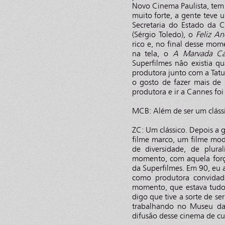
Novo Cinema Paulista, tem
muito forte, a gente teve 
Secretaria do Estado da 
(Sérgio Toledo), o
Feliz An
rico e, no final desse mo
na tela, o
A Marvada Ca
Superfilmes não existia q
produtora junto com a Tatu
o gosto de fazer mais de
produtora e ir a Cannes fo
MCB: Além de ser um cláss
ZC: Um clássico. Depois a 
filme marco, um filme mod
de diversidade, de plura
momento, com aquela força
da Superfilmes. Em 90, eu 
como produtora convidada
momento, que estava tudo 
digo que tive a sorte de se
trabalhando no Museu da
difusão desse cinema de c