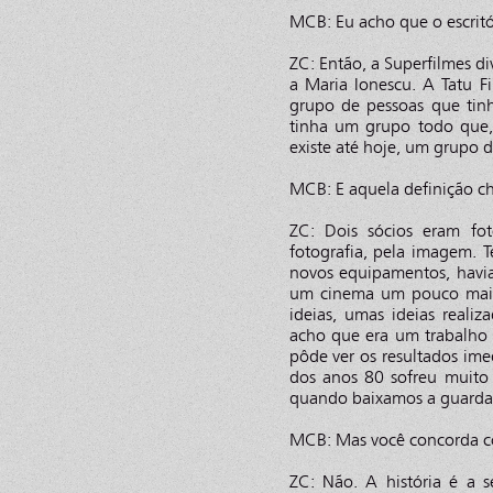
MCB: Eu acho que o escritór
ZC: Então, a Superfilmes di
a Maria Ionescu. A Tatu F
grupo de pessoas que tin
tinha um grupo todo que,
existe até hoje, um grupo
MCB: E aquela definição 
ZC: Dois sócios eram fo
fotografia, pela imagem. 
novos equipamentos, havia
um cinema um pouco mais
ideias, umas ideias reali
acho que era um trabalho
pôde ver os resultados ime
dos anos 80 sofreu muito
quando baixamos a guarda, 
MCB: Mas você concorda c
ZC: Não. A história é a s