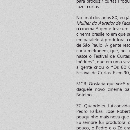
para produzir curtas Prod
fazer curtas.
No final dos anos 80, eu j
Mulher do Atirador de Faca
o cinema A gente teve um p
cinema brasileiro em que s
em paralelo à produtora,
de São Paulo. A gente res
curta-metragem, que, no f
nasce o Festival de Curt
Inéditos”, que era uma vez
a gente criou o “Os 80 
Festival de Curtas. E em 90,
MCB: Gostaria que você r
daquele novo cinema pau
Botelho…
ZC: Quando eu fui convidad
Pedro Farkas, José Rober
pouquinho mais nova que 
Eu sempre fui produtora,
pouco, o Pedro e o Zé er