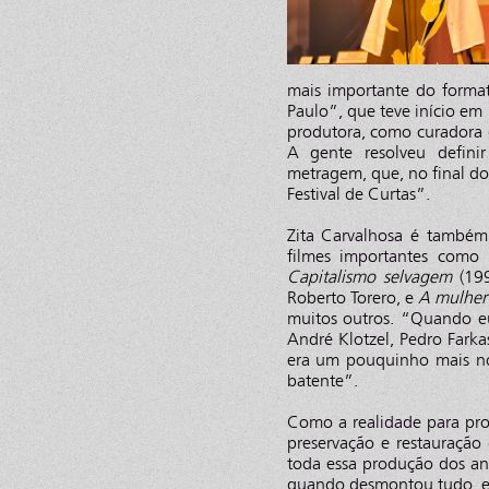
mais importante do format
Paulo”, que teve início em
produtora, como curadora
A gente resolveu defini
metragem, que, no final do
Festival de Curtas”.
Zita Carvalhosa é também 
filmes importantes como
Capitalismo selvagem
(199
Roberto Torero, e
A mulher 
muitos outros. “Quando eu
André Klotzel, Pedro Farka
era um pouquinho mais no
batente”.
Como a realidade para pro
preservação e restauração
toda essa produção dos an
quando desmontou tudo, e 