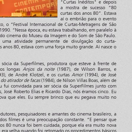
"Curtas Inéditos" e depois
a mostra de sucesso “80
curtas dos anos 80”. Estava
aí o embrião para o evento
o, o “Festival Internacional de Curtas-Metragens de São
 1990. “Nessa época, eu estava trabalhando, em paralelo à
 do cinema do Museu da Imagem e do Som de São Paulo.
r uma atividade permanente de divulgação do curta-
s anos 80, estava com uma força muito grande. Aí nasce o
sócia da Superfilmes, produtora que esteve à frente de
 os longas
Anjos da noite
(1987), de Wilson Barros, e
3), de André Klotzel, e os curtas
Amor
(1994), de José
do atirador de facas
(1984), de Nilson Villas Boas, além de
 fui convidada para ser sócia da SuperFilmes junto com
s, José Roberto Elias e Ricardo Dias, nós éramos cinco. Eu
va que eles. Eu sempre brinco que eu pegava muito no
dutores, pesquisadores e amantes do cinema brasileiro, a
 dos filmes é uma preocupação constante. “E pensar que
os 80 nunca foi bem cuidada, porque ela era muito nova
era velha quando foi retomado os procedimentos básicos