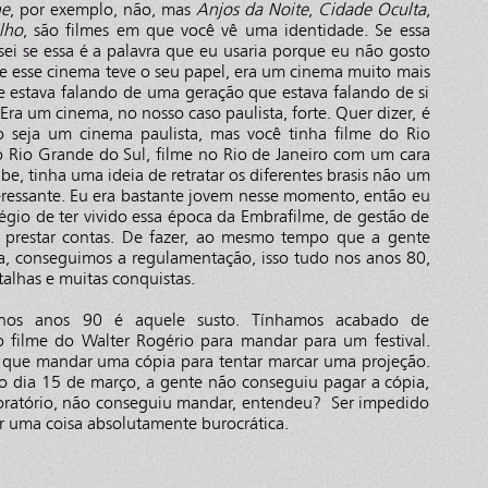
ne
, por exemplo, não, mas
Anjos da Noite
,
Cidade Oculta
,
lho
, são filmes em que você vê uma identidade. Se essa
ei se essa é a palavra que eu usaria porque eu não gosto
e esse cinema teve o seu papel, era um cinema muito mais
 estava falando de uma geração que estava falando de si
 um cinema, no nosso caso paulista, forte. Quer dizer, é
 seja um cinema paulista, mas você tinha filme do Rio
 Rio Grande do Sul, filme no Rio de Janeiro com um cara
abe, tinha uma ideia de retratar os diferentes brasis não um
eressante. Eu era bastante jovem nesse momento, então eu
légio de ter vivido essa época da Embrafilme, de gestão de
e prestar contas. De fazer, ao mesmo tempo que a gente
ta, conseguimos a regulamentação, isso tudo nos anos 80,
lhas e muitas conquistas.
nos anos 90 é aquele susto. Tínhamos acabado de
filme do Walter Rogério para mandar para um festival.
 que mandar uma cópia para tentar marcar uma projeção.
o dia 15 de março, a gente não conseguiu pagar a cópia,
boratório, não conseguiu mandar, entendeu? Ser impedido
r uma coisa absolutamente burocrática.