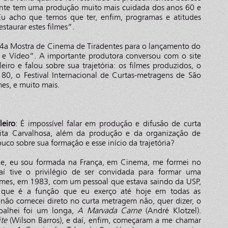
ente tem uma produção muito mais cuidada dos anos 60 e
u acho que temos que ter, enfim, programas e atitudes
staurar estes filmes”.
 14a Mostra de Cinema de Tiradentes para o lançamento do
 e Vídeo”. A importante produtora conversou com o site
iro e falou sobre sua trajetória: os filmes produzidos, o
80, o Festival Internacional de Curtas-metragens de São
mes, e muito mais.
leiro
: É impossível falar em produção e difusão de curta
ita Carvalhosa, além da produção e da organização de
ouco sobre sua formação e esse início da trajetória?
de, eu sou formada na França, em Cinema, me formei no
aí tive o privilégio de ser convidada para formar uma
ilmes, em 1983, com um pessoal que estava saindo da USP,
 que é a função que eu exerço até hoje em todas as
 não comecei direto no curta metragem não, quer dizer, o
abalhei foi um longa,
A Marvada Carne
(André Klotzel).
ite
(Wilson Barros), e daí, enfim, começaram a me chamar