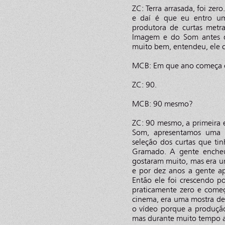
ZC: Terra arrasada, foi zer
e daí é que eu entro um
produtora de curtas metr
Imagem e do Som antes do
muito bem, entendeu, ele 
MCB: Em que ano começa o 
ZC: 90.
MCB: 90 mesmo?
ZC: 90 mesmo, a primeira 
Som, apresentamos uma m
seleção dos curtas que t
Gramado. A gente encheu
gostaram muito, mas era um
e por dez anos a gente ap
Então ele foi crescendo p
praticamente zero e come
cinema, era uma mostra de
o vídeo porque a produção
mas durante muito tempo a