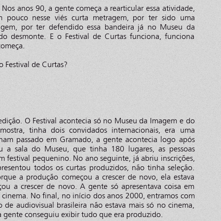
o. Nos anos 90, a gente começa a rearticular essa atividade,
 pouco nesse viés curta metragem, por ter sido uma
agem, por ter defendido essa bandeira já no Museu da
 desmonte. E o Festival de Curtas funciona, funciona
começa.
Festival de Curtas?
edição. O Festival acontecia só no Museu da Imagem e do
ostra, tinha dois convidados internacionais, era uma
inham passado em Gramado, a gente acontecia logo após
 a sala do Museu, que tinha 180 lugares, as pessoas
 festival pequenino. No ano seguinte, já abriu inscrições,
resentou todos os curtas produzidos, não tinha seleção.
orque a produção começou a crescer de novo, ela estava
çou a crescer de novo. A gente só apresentava coisa em
 cinema. No final, no início dos anos 2000, entramos com
 de audiovisual brasileira não estava mais só no cinema,
 gente conseguiu exibir tudo que era produzido.