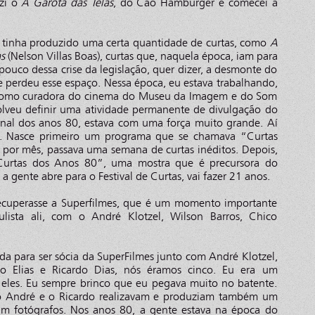
uzi o
A Garota das Telas
, do Cao Hamburger e comecei a
á tinha produzido uma certa quantidade de curtas, como
A
s
(Nelson Villas Boas), curtas que, naquela época, iam para
ouco dessa crise da legislação, quer dizer, a desmonte do
e perdeu esse espaço. Nessa época, eu estava trabalhando,
 como curadora do cinema do Museu da Imagem e do Som
olveu definir uma atividade permanente de divulgação do
inal dos anos 80, estava com uma força muito grande. Aí
as. Nasce primeiro um programa que se chamava “Curtas
 por mês, passava uma semana de curtas inéditos. Depois,
Curtas dos Anos 80”, uma mostra que é precursora do
 a gente abre para o Festival de Curtas, vai fazer 21 anos.
ecuperasse a Superfilmes, que é um momento importante
lista ali, com o André Klotzel, Wilson Barros, Chico
a para ser sócia da SuperFilmes junto com André Klotzel,
to Elias e Ricardo Dias, nós éramos cinco. Eu era um
eles. Eu sempre brinco que eu pegava muito no batente.
 o André e o Ricardo realizavam e produziam também um
am fotógrafos. Nos anos 80, a gente estava na época do