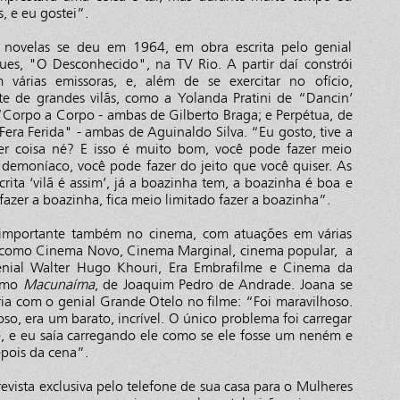
, e eu gostei”.
m novelas se deu em 1964, em obra escrita pelo genial
es, "O Desconhecido", na TV Rio. A partir daí constrói
m várias emissoras, e, além de se exercitar no ofício,
te de grandes vilãs, como a Yolanda Pratini de “Dancin’
“Corpo a Corpo - ambas de Gilberto Braga; e Perpétua, de
Fera Ferida" - ambas de Aguinaldo Silva. “Eu gosto, tive a
uer coisa né? E isso é muito bom, você pode fazer meio
 demoníaco, você pode fazer do jeito que você quiser. As
rita ‘vilã é assim’, já a boazinha tem, a boazinha é boa e
 fazer a boazinha, fica meio limitado fazer a boazinha”.
 importante também no cinema, com atuações em várias
o, como Cinema Novo, Cinema Marginal, cinema popular, a
enial Walter Hugo Khouri, Era Embrafilme e Cinema da
como
Macunaíma
, de Joaquim Pedro de Andrade. Joana se
eria com o genial Grande Otelo no filme: “Foi maravilhoso.
so, era um barato, incrível. O único problema foi carregar
, e eu saía carregando ele como se ele fosse um neném e
epois da cena”.
ista exclusiva pelo telefone de sua casa para o Mulheres