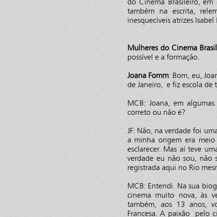
do Cinema Brasileiro, em q
também na escrita, rele
inesquecíveis atrizes Isabel
Mulheres do Cinema Brasil
possível e a formação.
Joana Fomm
: Bom, eu, Jo
de Janeiro, e fiz escola de 
MCB: Joana, em algumas f
correto ou não é?
JF: Não, na verdade foi um
a minha origem era meio 
esclarecer. Mas aí teve u
verdade eu não sou, não 
registrada aqui no Rio mes
MCB: Entendi. Na sua biog
cinema muito nova, às v
também, aos 13 anos, vo
Francesa. A paixão pelo 