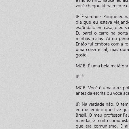
e muito sintomática, eu ac
você chegou literalmente e
JF: É verdade. Porque eu nã
dia que eu estava viajan
escândalo em casa, e eu s
Eu parei o carro na port
minhas malas. Aí eu pense
Então fui embora com a r
uma coisa e tal, mas dur
gostei.
MCB: É uma bela metáfora 
JF: É.
MCB: Você é uma atriz poli
antes da escrita ou você 
JF: Na verdade não. O tem
eu me lembro que tive que 
Brasil. O meu professor Pa
mandar, é muito comunista
que era comunismo. E aí