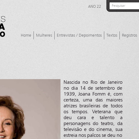
ANO 22
Home
Mulheres
Entrevistas / Depoimentos
Textos
Registros
Nascida no Rio de Janeiro
no dia 14 de setembro de
1939, Joana Fomm é, com
certeza, uma das maiores
atrizes brasileiras de todos
os tempos. Veterana que
deu cara e talento a
personagens do teatro, da
televisão e do cinema, sua
estreia nos palcos se deu no