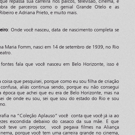
ue repassa sua carreira nos palcos, televisão, cinema, e
mbra de parceiros como o genial Grande Otelo e as
 Ribeiro e Adriana Prieto, e muito mais.
eiro
: Onde você nasceu, data de nascimento completa se
ana Maria Fomm, nasci em 14 de setembro de 1939, no Rio
teatro.
ontes fala que você nasceu em Belo Horizonte, isso é
a coisa que pesquisei, porque como eu sou filha de criação
confusa, aliás continua sendo, porque eu não consegui
ma época que achei que eu era de Belo Horizonte, mas na
sei de onde eu sou, sei que sou do estado do Rio e sou
mo.
rafia na “Coleção Aplauso” você conta que você já ia ao
ezes escondida debaixo do casaco da sua mãe. E que
cê teve um projetor, você pegava filmes na Aliança
cinema, porque você tem uma carreira grande no cinema,