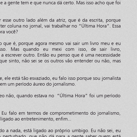
ue a gente tem e que nunca dá certo. Mas isso acho que foi
 esse outro lado além da atriz, que é da escrita, porque
i ter coluna no jornal, vai trabalhar no “Última Hora”. Essa
pra você?
ho que é, porque agora mesmo vai sair um livro meu e eu
isso. Mas quando eu mexi com isso, de sair livro,
a escrever outro. Então eu penso que é uma necessidade
que sinto, não sei se os outros vão entender ou não, mas
 ele está tão esvaziado, eu falo isso porque sou jornalista
em um período áureo do jornalismo.
reo não, quando estava no “Última Hora” foi um período
i. Eu falo em termos de comprometimento do jornalismo,
ligado ao entretenimento, enfim...
do a nada, está ligado ao próprio umbigo. Eu não sei, eu
ão perturbado, que não dá para a gente saber quem está