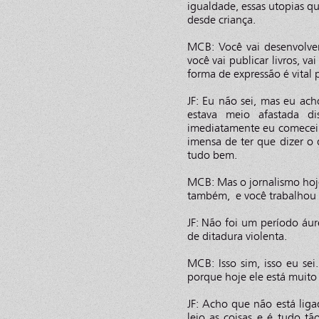
igualdade, essas utopias q
desde criança.
MCB: Você vai desenvolver
você vai publicar livros, va
forma de expressão é vital 
JF: Eu não sei, mas eu ac
estava meio afastada d
imediatamente eu comecei 
imensa de ter que dizer o 
tudo bem.
MCB: Mas o jornalismo hoje,
também, e você trabalhou 
JF: Não foi um período áu
de ditadura violenta.
MCB: Isso sim, isso eu se
porque hoje ele está muito 
JF: Acho que não está liga
leio as coisas e é tudo t