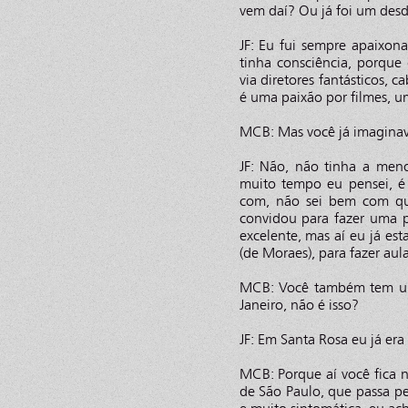
vem daí? Ou já foi um desd
JF: Eu fui sempre apaixo
tinha consciência, porque 
via diretores fantásticos,
é uma paixão por filmes, 
MCB: Mas você já imaginava 
JF: Não, não tinha a men
muito tempo eu pensei, é 
com, não sei bem com qu
convidou para fazer uma p
excelente, mas aí eu já est
(de Moraes), para fazer aul
MCB: Você também tem uma
Janeiro, não é isso?
JF: Em Santa Rosa eu já era 
MCB: Porque aí você fica 
de São Paulo, que passa p