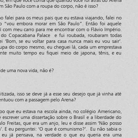
ho, em que você conta que quando você foi atrás do Arena
m São Paulo com a roupa do corpo, não é isso?
o falei para os meus pais que eu estava viajando, falei no
do “vou embora morar em São Paulo”. Então foi aquele
aí com meu carro para me encontrar com o Flávio Império.
a do Copacabana Palace e fui roubada, roubaram todas
i ‘Bom, se eu voltar para casa nunca mais eu vou sair’.
oupa do corpo mesmo, eu cheguei lá, cada um emprestava
ante muito tempo eu fiquei meio de japona, tênis, e eu
de uma nova vida, não é?
tizada, isso se deve já a esse seu desejo que já vinha até
acentuou com a passagem pelo Arena?
po que eu estava na escola ainda, no colégio Americano,
escrever uma dissertação sobre o Brasil e a liberdade do
ulo Freitas, que era um anjo, leu e disse assim ‘Não posso
’. E eu perguntei: ‘O que é comunismo?’. Eu não sabia o
 eu já pensava, na verdade o que eu queria era uma