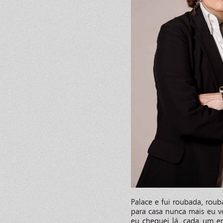
Palace e fui roubada, roub
para casa nunca mais eu v
eu cheguei lá, cada um e