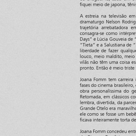
fiquei meio de japona, tênis
A estreia na televisão e
dramaturgo Nelson Rodrigu
trajetória arrebatadora e
consagra-se como intérpre
Days” e Lúcia Gouveia de 
“Tieta” e a Salustiana de “
liberdade de fazer qualq
louco, meio maldito, meio
vilãs não têm uma coisa esc
pronto. Então é meio triste
Joana Fomm tem carreira
fases do cinema brasileir
obra personalíssima do g
Retomada, em clássicos 
lembra, divertida, da parc
Grande Otelo era maravilho
ele como se fosse um bebê
ficava inteiramente torta d
Joana Fomm concedeu entrev