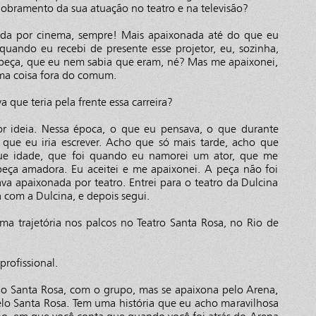
obramento da sua atuação no teatro e na televisão?
nada por cinema, sempre! Mais apaixonada até do que eu
quando eu recebi de presente esse projetor, eu, sozinha,
 cabeça, que eu nem sabia que eram, né? Mas me apaixonei,
uma coisa fora do comum.
que teria pela frente essa carreira?
or ideia. Nessa época, o que eu pensava, o que durante
que eu iria escrever. Acho que só mais tarde, acho que
e idade, que foi quando eu namorei um ator, que me
eça amadora. Eu aceitei e me apaixonei. A peça não foi
ava apaixonada por teatro. Entrei para o teatro da Dulcina
a com a Dulcina, e depois segui.
 trajetória nos palcos no Teatro Santa Rosa, no Rio de
profissional.
no Santa Rosa, com o grupo, mas se apaixona pelo Arena,
elo Santa Rosa. Tem uma história que eu acho maravilhosa