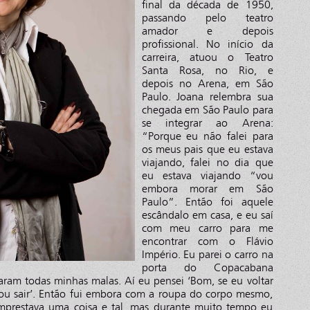
final da década de 1950,
passando pelo teatro
amador e depois
profissional. No início da
carreira, atuou o Teatro
Santa Rosa, no Rio, e
depois no Arena, em São
Paulo. Joana relembra sua
chegada em São Paulo para
se integrar ao Arena:
“Porque eu não falei para
os meus pais que eu estava
viajando, falei no dia que
eu estava viajando “vou
embora morar em São
Paulo”. Então foi aquele
escândalo em casa, e eu saí
com meu carro para me
encontrar com o Flávio
Império. Eu parei o carro na
porta do Copacabana
aram todas minhas malas. Aí eu pensei ‘Bom, se eu voltar
ou sair’. Então fui embora com a roupa do corpo mesmo,
mprestava uma coisa e tal, mas durante muito tempo eu