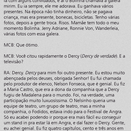
lá com alguns convidados, e aí o Bolinha chamava a galera
mirim. Eu ia sempre, ele me adorava. Eu ganhava vários
presentes. Na época não tinha dinheiro, não se pagava
criança, mas era presente, bonecas, bicicletas. Tenho várias
fotos, depois a gente troca. Risos. Mamãe tem todo o meu
momento Bolinha. Jerry Adriane, Ronnie Von, Wanderleia,
várias fotos com essa galera.
MCB: Que ótimo.
MCB: Você citou rapidamente o Dercy (
Dercy de verdade
). E a
televisão?
RA: Dercy.
Dercy
para mim foi outro presente. Eu estou muito
abençoada pelos deuses, obrigada Senhor! Eu fui chamada
pelo produtor de elenco, Nelson Fonseca, que é genial. Eu fiz
a Maria Castro, que era a dona da companhia que a Dercy
fugiu de Madalena para o mundo. Foi, na verdade, uma
participação muito luxuosíssima. O Nelsinho queria uma
equipe de teatro, um grupo de teatro, mas a minha
companhia, o Fodidos, estava indo para o Festival de Angra.
Só eu acabei podendo ir porque era mais fácil eu conseguir
um stand in pra estar lá em Angra, e daí fazer o Dercy. Gente,
eu achei genial. Eu fiz quatro capítulos, cento e três anos em