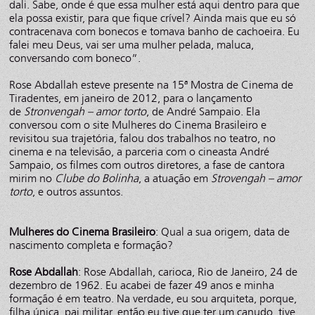
dali. Sabe, onde é que essa mulher está aqui dentro para que
ela possa existir, para que fique crível? Ainda mais que eu só
contracenava com bonecos e tomava banho de cachoeira. Eu
falei meu Deus, vai ser uma mulher pelada, maluca,
conversando com boneco”.
Rose Abdallah esteve presente na 15ª Mostra de Cinema de
Tiradentes, em janeiro de 2012, para o lançamento
de
Stronvengah – amor torto
, de André Sampaio. Ela
conversou com o site Mulheres do Cinema Brasileiro e
revisitou sua trajetória, falou dos trabalhos no teatro, no
cinema e na televisão, a parceria com o cineasta André
Sampaio, os filmes com outros diretores, a fase de cantora
mirim no
Clube do Bolinha
, a atuação em
Strovengah – amor
torto
, e outros assuntos.
Mulheres do Cinema Brasileiro
: Qual a sua origem, data de
nascimento completa e formação?
Rose Abdallah
: Rose Abdallah, carioca, Rio de Janeiro, 24 de
dezembro de 1962. Eu acabei de fazer 49 anos e minha
formação é em teatro. Na verdade, eu sou arquiteta, porque,
filha única, pai militar, então eu tive que ter um canudo, tive