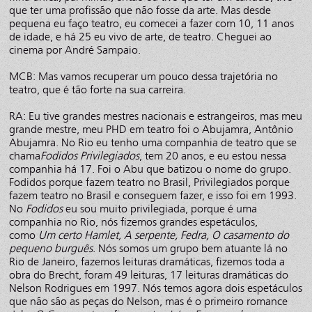
que ter uma profissão que não fosse da arte. Mas desde
pequena eu faço teatro, eu comecei a fazer com 10, 11 anos
de idade, e há 25 eu vivo de arte, de teatro. Cheguei ao
cinema por André Sampaio.
MCB: Mas vamos recuperar um pouco dessa trajetória no
teatro, que é tão forte na sua carreira.
RA: Eu tive grandes mestres nacionais e estrangeiros, mas meu
grande mestre, meu PHD em teatro foi o Abujamra, Antônio
Abujamra. No Rio eu tenho uma companhia de teatro que se
chama
Fodidos Privilegiados
, tem 20 anos, e eu estou nessa
companhia há 17. Foi o Abu que batizou o nome do grupo.
Fodidos porque fazem teatro no Brasil, Privilegiados porque
fazem teatro no Brasil e conseguem fazer, e isso foi em 1993.
No
Fodidos
eu sou muito privilegiada, porque é uma
companhia no Rio, nós fizemos grandes espetáculos,
como
Um certo Hamlet, A serpente, Fedra, O casamento do
pequeno burguês
. Nós somos um grupo bem atuante lá no
Rio de Janeiro, fazemos leituras dramáticas, fizemos toda a
obra do Brecht, foram 49 leituras, 17 leituras dramáticas do
Nelson Rodrigues em 1997. Nós temos agora dois espetáculos
que não são as peças do Nelson, mas é o primeiro romance