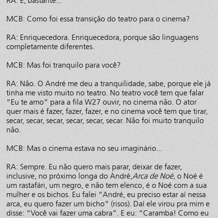
RA: É, bastante...
MCB: Como foi essa transição do teatro para o cinema?
RA: Enriquecedora. Enriquecedora, porque são linguagens
completamente diferentes.
MCB: Mas foi tranquilo para você?
RA: Não. O André me deu a tranquilidade, sabe, porque ele já
tinha me visto muito no teatro. No teatro você tem que falar
“Eu te amo” para a fila W27 ouvir, no cinema não. O ator
quer mais é fazer, fazer, fazer, e no cinema você tem que tirar,
secar, secar, secar, secar, secar, secar. Não foi muito tranquilo
não.
MCB: Mas o cinema estava no seu imaginário...
RA: Sempre. Eu não quero mais parar, deixar de fazer,
inclusive, no próximo longa do André,
Arca de Noé
, o Noé é
um rastafári, um negro, e não tem elenco, é o Noé com a sua
mulher e os bichos. Eu falei “André, eu preciso estar aí nessa
arca, eu quero fazer um bicho” (risos). Daí ele virou pra mim e
disse: “Você vai fazer uma cabra”. E eu: “Caramba! Como eu