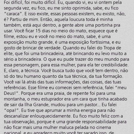
Foi difícil, foi muito difícil. Eu, quando vi, eu vi ontem pela
segunda vez, eu fico, eu me sinto oprimida, sabe, eu fico
“caraca”. E isso existe, essas pessoas existem, eu existo, não,
é? Partiu de mim. Então, aquela loucura toda é minha
também, está aqui dentro, a gente abre uma portinha pra
usar. Você ficar 15 dias no meio do mato, esquece que é
filme, estou eu e você no meio do mato, sabe, é uma
exposição muito grande, é uma exposição fortíssima, e eu
gosto de brincar de verdade. Quando eu falei do Tropa de
elite, que foi uma brincadeira, até brincando eu levo muito a
sério a brincadeira. O que eu pude trazer do meu mundo para
essa personagem, para essa mulher, para ela ter credibilidade.
E, claro, a técnica. Você busca tudo que você tem dentro, não
só do teu humano quanto da tua técnica, da tua formação.
Você vai lá atrás das tuas informações, das coisas, das tuas
referências. Esse filme eu comecei sem referência, falei “meu
Deus!”. Porque era uma praia, de repente foi para uma
montanha, o meu estuprador era um cara que tinha acabado
de sair da Ilha Grande, mudou para um pastor... Eu falei
“opa!”. Eu tive que aprumar a minha energia para não
descanalizar enlouquecidamente. Eu fico muito feliz com a
tua observação, porque é uma grande responsabilidade para
não ficar mais uma mulher maluca pelada no cinema
nacional, e eu agradeço muito você ter sacado isso, de