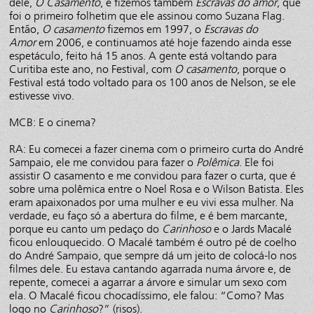
dele,
O Casamento
, e fizemos também
Escravas do amor
, que
foi o primeiro folhetim que ele assinou como Suzana Flag.
Então,
O casamento
fizemos em 1997, o
Escravas do
Amor
em 2006, e continuamos até hoje fazendo ainda esse
espetáculo, feito há 15 anos. A gente está voltando para
Curitiba este ano, no Festival, com
O casamento
, porque o
Festival está todo voltado para os 100 anos de Nelson, se ele
estivesse vivo.
MCB: E o cinema?
RA: Eu comecei a fazer cinema com o primeiro curta do André
Sampaio, ele me convidou para fazer o
Polêmica
. Ele foi
assistir O casamento e me convidou para fazer o curta, que é
sobre uma polêmica entre o Noel Rosa e o Wilson Batista. Eles
eram apaixonados por uma mulher e eu vivi essa mulher. Na
verdade, eu faço só a abertura do filme, e é bem marcante,
porque eu canto um pedaço do
Carinhoso
e o Jards Macalé
ficou enlouquecido. O Macalé também é outro pé de coelho
do André Sampaio, que sempre dá um jeito de colocá-lo nos
filmes dele. Eu estava cantando agarrada numa árvore e, de
repente, comecei a agarrar a árvore e simular um sexo com
ela. O Macalé ficou chocadíssimo, ele falou: “Como? Mas
logo no
Carinhoso
?” (risos).