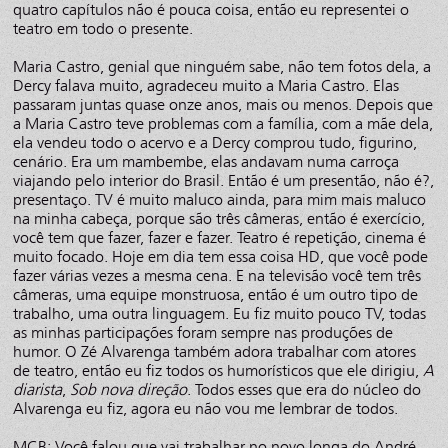
quatro capítulos não é pouca coisa, então eu representei o
teatro em todo o presente.
Maria Castro, genial que ninguém sabe, não tem fotos dela, a
Dercy falava muito, agradeceu muito a Maria Castro. Elas
passaram juntas quase onze anos, mais ou menos. Depois que
a Maria Castro teve problemas com a família, com a mãe dela,
ela vendeu todo o acervo e a Dercy comprou tudo, figurino,
cenário. Era um mambembe, elas andavam numa carroça
viajando pelo interior do Brasil. Então é um presentão, não é?,
presentaço. TV é muito maluco ainda, para mim mais maluco
na minha cabeça, porque são três câmeras, então é exercício,
você tem que fazer, fazer e fazer. Teatro é repetição, cinema é
muito focado. Hoje em dia tem essa coisa HD, que você pode
fazer várias vezes a mesma cena. E na televisão você tem três
câmeras, uma equipe monstruosa, então é um outro tipo de
trabalho, uma outra linguagem. Eu fiz muito pouco TV, todas
as minhas participações foram sempre nas produções de
humor. O Zé Alvarenga também adora trabalhar com atores
de teatro, então eu fiz todos os humorísticos que ele dirigiu,
A
diarista
,
Sob nova direção
. Todos esses que era do núcleo do
Alvarenga eu fiz, agora eu não vou me lembrar de todos.
MCB: Você falou que vai trabalhar no novo longa do André.