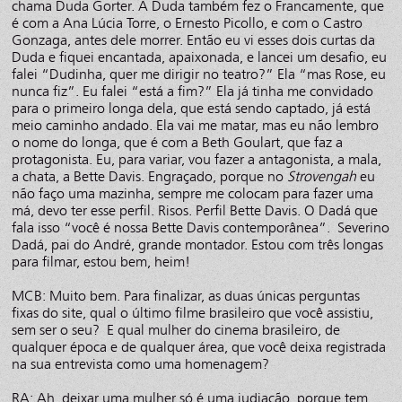
chama Duda Gorter. A Duda também fez o Francamente, que
é com a Ana Lúcia Torre, o Ernesto Picollo, e com o Castro
Gonzaga, antes dele morrer. Então eu vi esses dois curtas da
Duda e fiquei encantada, apaixonada, e lancei um desafio, eu
falei “Dudinha, quer me dirigir no teatro?” Ela “mas Rose, eu
nunca fiz”. Eu falei “está a fim?” Ela já tinha me convidado
para o primeiro longa dela, que está sendo captado, já está
meio caminho andado. Ela vai me matar, mas eu não lembro
o nome do longa, que é com a Beth Goulart, que faz a
protagonista. Eu, para variar, vou fazer a antagonista, a mala,
a chata, a Bette Davis. Engraçado, porque no
Strovengah
eu
não faço uma mazinha, sempre me colocam para fazer uma
má, devo ter esse perfil. Risos. Perfil Bette Davis. O Dadá que
fala isso “você é nossa Bette Davis contemporânea”. Severino
Dadá, pai do André, grande montador. Estou com três longas
para filmar, estou bem, heim!
MCB: Muito bem. Para finalizar, as duas únicas perguntas
fixas do site, qual o último filme brasileiro que você assistiu,
sem ser o seu? E qual mulher do cinema brasileiro, de
qualquer época e de qualquer área, que você deixa registrada
na sua entrevista como uma homenagem?
RA: Ah, deixar uma mulher só é uma judiação, porque tem