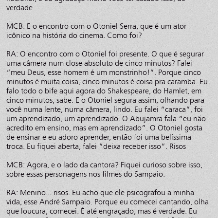
verdade.
MCB: E o encontro com o Otoniel Serra, que é um ator
icônico na história do cinema. Como foi?
RA: O encontro com o Otoniel foi presente. O que é segurar
uma câmera num close absoluto de cinco minutos? Falei
“meu Deus, esse homem é um monstrinho!”. Porque cinco
minutos é muita coisa, cinco minutos é coisa pra caramba. Eu
falo todo o bife aqui agora do Shakespeare, do Hamlet, em
cinco minutos, sabe. E o Otoniel segura assim, olhando para
você numa lente, numa câmera, lindo. Eu falei “caraca”, foi
um aprendizado, um aprendizado. O Abujamra fala “eu não
acredito em ensino, mas em aprendizado”. O Otoniel gosta
de ensinar e eu adoro aprender, então foi uma belíssima
troca. Eu fiquei aberta, falei “deixa receber isso”. Risos
MCB: Agora, e o lado da cantora? Fiquei curioso sobre isso,
sobre essas personagens nos filmes do Sampaio.
RA: Menino... risos. Eu acho que ele psicografou a minha
vida, esse André Sampaio. Porque eu comecei cantando, olha
que loucura, comecei. É até engraçado, mas é verdade. Eu