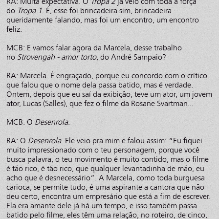
RA: Muita expectativa. O
Tropa 2
já veio com toda a força
do
Tropa 1
. É, esse foi brincadeira sim, brincadeira
queridamente falando, mas foi um encontro, um encontro
feliz.
MCB: E vamos falar agora da Marcela, desse trabalho
no
Strovengah - amor torto
, do André Sampaio?
RA: Marcela. É engraçado, porque eu concordo com o crítico
que falou que o nome dela passa batido, mas é verdade.
Ontem, depois que eu saí da exibição, teve um ator, um jovem
ator, Lucas (Salles), que fez o filme da Rosane Svartman...
MCB: O
Desenrola
.
RA: O
Desenrola
. Ele veio pra mim e falou assim: “Eu fiquei
muito impressionado com o teu personagem, porque você
busca palavra, o teu movimento é muito contido, mas o filme
é tão rico, é tão rico, que qualquer levantadinha de mão, eu
acho que é desnecessário”. A Marcela, como toda burguesa
carioca, se permite tudo, é uma aspirante a cantora que não
deu certo, encontra um empresário que está a fim de escrever.
Ela era amante dele já há um tempo, e isso também passa
batido pelo filme, eles têm uma relação, no roteiro, de cinco,