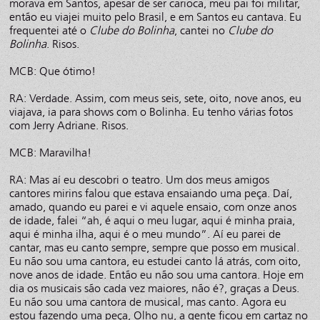
morava em Santos, apesar de ser carioca, meu pai foi militar,
então eu viajei muito pelo Brasil, e em Santos eu cantava. Eu
frequentei até o
Clube do Bolinha
, cantei no
Clube do
Bolinha
. Risos.
MCB: Que ótimo!
RA: Verdade. Assim, com meus seis, sete, oito, nove anos, eu
viajava, ia para shows com o Bolinha. Eu tenho várias fotos
com Jerry Adriane. Risos.
MCB: Maravilha!
RA: Mas aí eu descobri o teatro. Um dos meus amigos
cantores mirins falou que estava ensaiando uma peça. Daí,
amado, quando eu parei e vi aquele ensaio, com onze anos
de idade, falei “ah, é aqui o meu lugar, aqui é minha praia,
aqui é minha ilha, aqui é o meu mundo”. Aí eu parei de
cantar, mas eu canto sempre, sempre que posso em musical.
Eu não sou uma cantora, eu estudei canto lá atrás, com oito,
nove anos de idade. Então eu não sou uma cantora. Hoje em
dia os musicais são cada vez maiores, não é?, graças a Deus.
Eu não sou uma cantora de musical, mas canto. Agora eu
estou fazendo uma peça, Olho nu, a gente ficou em cartaz no