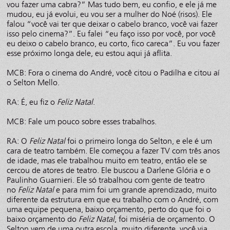
vou fazer uma cabra?” Mas tudo bem, eu confio, e ele já me
mudou, eu já evolui, eu vou ser a mulher do Noé (risos). Ele
falou “você vai ter que deixar o cabelo branco, você vai fazer
isso pelo cinema?”. Eu falei “eu faço isso por você, por você
eu deixo o cabelo branco, eu corto, fico careca”. Eu vou fazer
esse próximo longa dele, eu estou aqui já aflita.
MCB: Fora o cinema do André, você citou o Padilha e citou aí
o Selton Mello.
RA: É, eu fiz o
Feliz Natal
.
MCB: Fale um pouco sobre esses trabalhos.
RA: O
Feliz Natal
foi o primeiro longa do Selton, e ele é um
cara de teatro também. Ele começou a fazer TV com três anos
de idade, mas ele trabalhou muito em teatro, então ele se
cercou de atores de teatro. Ele buscou a Darlene Glória e o
Paulinho Guarnieri. Ele só trabalhou com gente de teatro
no
Feliz Natal
e para mim foi um grande aprendizado, muito
diferente da estrutura em que eu trabalho com o André, com
uma equipe pequena, baixo orçamento, perto do que foi o
baixo orçamento do
Feliz Natal
, foi miséria de orçamento. O
Selton vem de uma outra escola, muito diferente, você via