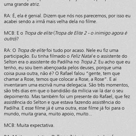
uma grande atriz.
RA: É, ela é genial. Dizem que nós nos parecemos, por isso eu
acabei sendo a irmã mais velha dela no filme.
MCB: E o
Tropa de elite
(
Tropa de Elite 2 - o inimigo agora é
outro
)?
RA: O
Tropa de elite
foi tudo por acaso. Nele eu fiz uma
participação. Eu tinha filmado o
Feliz Natal
e o assistente do
Selton era o assistente do Padilha no
Tropa 2
. Eu acho que eu
tenho, eu sou bem abençoada pelos deuses, porque uma
coisa puxa outra, não é? O Rafael falou “gente, tem que
chamar a Rose, temos que colocar a Rose, a Rose”. E aí
inventaram uma escrivã numa delegacia. São três momentos,
são três dias em que o bandidão da milícia vai lá dar o seu
depoimento. Mas também foi um presente do Rafael, que fez
assistência do Selton e que estava fazendo assistência do
Padilha. E esse filme já é uma outra, esse filme já foi para o
mundo, muita grana, muito apoio, muito...
MCB: Muita expectativa.