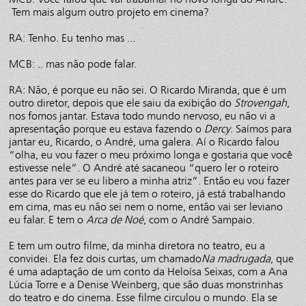
Tem mais algum outro projeto em cinema?
RA: Tenho. Eu tenho mas ...
MCB: .. mas não pode falar.
RA: Não, é porque eu não sei. O Ricardo Miranda, que é um
outro diretor, depois que ele saiu da exibição do
Strovengah
,
nos fomos jantar. Estava todo mundo nervoso, eu não vi a
apresentação porque eu estava fazendo o
Dercy
. Saímos para
jantar eu, Ricardo, o André, uma galera. Aí o Ricardo falou
“olha, eu vou fazer o meu próximo longa e gostaria que você
estivesse nele”. O André até sacaneou “quero ler o roteiro
antes para ver se eu libero a minha atriz”. Então eu vou fazer
esse do Ricardo que ele já tem o roteiro, já está trabalhando
em cima, mas eu não sei nem o nome, então vai ser leviano
eu falar. E tem o
Arca de Noé
, com o André Sampaio.
E tem um outro filme, da minha diretora no teatro, eu a
convidei. Ela fez dois curtas, um chamado
Na madrugada
, que
é uma adaptação de um conto da Heloísa Seixas, com a Ana
Lúcia Torre e a Denise Weinberg, que são duas monstrinhas
do teatro e do cinema. Esse filme circulou o mundo. Ela se