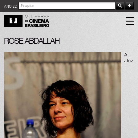
ANO 22
ROSE ABDALLAH
A
atriz