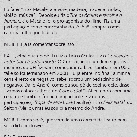
Eu falei “mas Macalé, a árvore, madeira, madeira, violão,
violão, música”. Depois eu fiz o
Tire os óculos e recolhe o
homem
, e o Macalé foi o protagonista do filme. Fiz uma
participação como princesinha do iê-iê-iê, sempre como
cantora, olha que loucura!
MCB: Eu já ia comentar sobre isso...
RA: É, olha que doido. Eu fiz o Tira o óculos, fiz o
Conceição –
autor bom é autor morto
. O Conceição foi um filme que os
meninos da UFI fizeram, começaram a fazer também em 90 e
tal e só foi terminado em 2008. Eu já entrei no final, a minha
cena é resto de negativo, sabe, sobrou um pedacinho de
negativo. Daí o André, como eu sou pé de coelho dele, disse
“vamos colocar a Rose no
Conceição
!”. Aí eu entro com uma
cena que também foi bem impactante. Fiz outras
participações,
Tropa de elite
(José Padilha), fiz o
Feliz Natal
, do
Selton (Mello), mas eu sou cria mesmo do André.
MCB: E como você, que vem de uma carreira de teatro bem-
sucedida, inclusive...