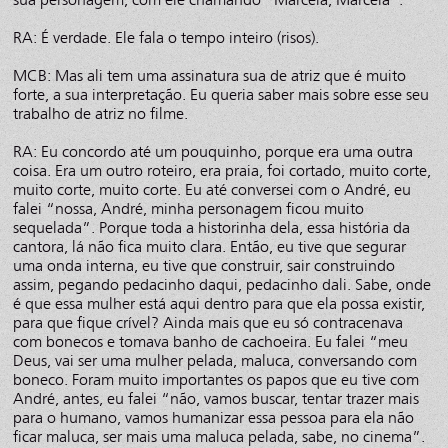
RA: É verdade. Ele fala o tempo inteiro (risos).
MCB: Mas ali tem uma assinatura sua de atriz que é muito
forte, a sua interpretação. Eu queria saber mais sobre esse seu
trabalho de atriz no filme.
RA: Eu concordo até um pouquinho, porque era uma outra
coisa. Era um outro roteiro, era praia, foi cortado, muito corte,
muito corte, muito corte. Eu até conversei com o André, eu
falei “nossa, André, minha personagem ficou muito
sequelada”. Porque toda a historinha dela, essa história da
cantora, lá não fica muito clara. Então, eu tive que segurar
uma onda interna, eu tive que construir, sair construindo
assim, pegando pedacinho daqui, pedacinho dali. Sabe, onde
é que essa mulher está aqui dentro para que ela possa existir,
para que fique crível? Ainda mais que eu só contracenava
com bonecos e tomava banho de cachoeira. Eu falei “meu
Deus, vai ser uma mulher pelada, maluca, conversando com
boneco. Foram muito importantes os papos que eu tive com
André, antes, eu falei “não, vamos buscar, tentar trazer mais
para o humano, vamos humanizar essa pessoa para ela não
ficar maluca, ser mais uma maluca pelada, sabe, no cinema”.