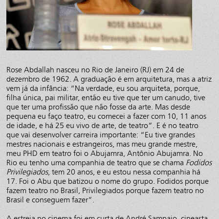
Rose Abdallah nasceu no Rio de Janeiro (RJ) em 24 de
dezembro de 1962. A graduação é em arquitetura, mas a atriz
vem já da infância: “Na verdade, eu sou arquiteta, porque,
filha única, pai militar, então eu tive que ter um canudo, tive
que ter uma profissão que não fosse da arte. Mas desde
pequena eu faço teatro, eu comecei a fazer com 10, 11 anos
de idade, e há 25 eu vivo de arte, de teatro”. E é no teatro
que vai desenvolver carreira importante: “Eu tive grandes
mestres nacionais e estrangeiros, mas meu grande mestre,
meu PHD em teatro foi o Abujamra, Antônio Abujamra. No
Rio eu tenho uma companhia de teatro que se chama
Fodidos
Privilegiados
, tem 20 anos, e eu estou nessa companhia há
17. Foi o Abu que batizou o nome do grupo. Fodidos porque
fazem teatro no Brasil, Privilegiados porque fazem teatro no
Brasil e conseguem fazer”.
A estreia no cinema foi em curta de André Sampaio, cineasta