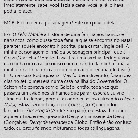
imediatamente, sabe, você fazia a cena, você ia lá, olhava,
podia refazer.
MCB: E como era a personagem? Fale um pouco dela.
RA: O
Feliz Natal
é a história de uma família aos trancos e
barrancos, como quase toda família que se encontra no Natal
para ter aquele encontro hipócrita, para cantar Jingle bell. A
minha personagem é irmã da personagem principal, que a
Grazi (Graziella Moretto) fazia. Era uma família Rodrigueana,
e eu tinha um caso amoroso com o marido da minha irmã, a
minha irmã tinha um caso com o irmão do seu marido (risos).
É. Uma coisa Rodrigueana. Mas foi bem divertido, foram dez
dias no set, o meu era numa casa na Ilha do Governador. O
Selton não contava com o Galeão, então, toda vez que
passava um avião nós tínhamos que parar, esperar. Eu vi o
filme muito depois, porque quando eu estava filmando o
Feliz
Natal
, estava sendo lançado o
Conceição
. Quando foi
lançado o
Strovengah
(André Sampaio), eu estava filmando,
aqui em Tiradentes, gravando Dercy, a minissérie da Dercy
(Gonçalves,
Dercy de verdade
) da Globo. Então é tão confuso
tudo, eu estou falando misturando todas as linguagens.