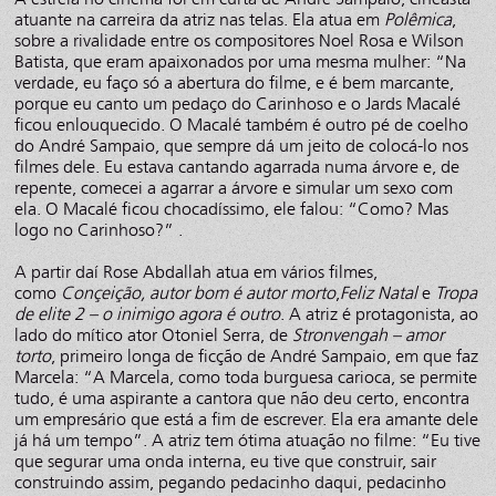
atuante na carreira da atriz nas telas. Ela atua em
Polêmica
,
sobre a rivalidade entre os compositores Noel Rosa e Wilson
Batista, que eram apaixonados por uma mesma mulher: “Na
verdade, eu faço só a abertura do filme, e é bem marcante,
porque eu canto um pedaço do Carinhoso e o Jards Macalé
ficou enlouquecido. O Macalé também é outro pé de coelho
do André Sampaio, que sempre dá um jeito de colocá-lo nos
filmes dele. Eu estava cantando agarrada numa árvore e, de
repente, comecei a agarrar a árvore e simular um sexo com
ela. O Macalé ficou chocadíssimo, ele falou: “Como? Mas
logo no Carinhoso?” .
A partir daí Rose Abdallah atua em vários filmes,
como
Conçeição, autor bom é autor morto
,
Feliz Natal
e
Tropa
de elite 2 – o inimigo agora é outro
. A atriz é protagonista, ao
lado do mítico ator Otoniel Serra, de
Stronvengah – amor
torto
, primeiro longa de ficção de André Sampaio, em que faz
Marcela: “A Marcela, como toda burguesa carioca, se permite
tudo, é uma aspirante a cantora que não deu certo, encontra
um empresário que está a fim de escrever. Ela era amante dele
já há um tempo”. A atriz tem ótima atuação no filme: “Eu tive
que segurar uma onda interna, eu tive que construir, sair
construindo assim, pegando pedacinho daqui, pedacinho