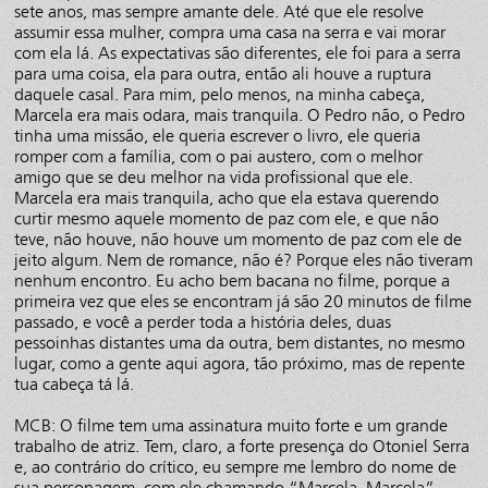
sete anos, mas sempre amante dele. Até que ele resolve
assumir essa mulher, compra uma casa na serra e vai morar
com ela lá. As expectativas são diferentes, ele foi para a serra
para uma coisa, ela para outra, então ali houve a ruptura
daquele casal. Para mim, pelo menos, na minha cabeça,
Marcela era mais odara, mais tranquila. O Pedro não, o Pedro
tinha uma missão, ele queria escrever o livro, ele queria
romper com a família, com o pai austero, com o melhor
amigo que se deu melhor na vida profissional que ele.
Marcela era mais tranquila, acho que ela estava querendo
curtir mesmo aquele momento de paz com ele, e que não
teve, não houve, não houve um momento de paz com ele de
jeito algum. Nem de romance, não é? Porque eles não tiveram
nenhum encontro. Eu acho bem bacana no filme, porque a
primeira vez que eles se encontram já são 20 minutos de filme
passado, e você a perder toda a história deles, duas
pessoinhas distantes uma da outra, bem distantes, no mesmo
lugar, como a gente aqui agora, tão próximo, mas de repente
tua cabeça tá lá.
MCB: O filme tem uma assinatura muito forte e um grande
trabalho de atriz. Tem, claro, a forte presença do Otoniel Serra
e, ao contrário do crítico, eu sempre me lembro do nome de
sua personagem, com ele chamando “Marcela, Marcela”.