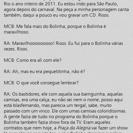
Rio o ano inteiro de 2011. Eu estou indo para São Paulo,
agora depois do carnaval. Na peça a minha personagem canta
também, daqui a pouco eu vou gravar um CD. Risos.
MCB: Me fala mais do Bolinha, porque o Bolinha é
maravilhoso.
RA: Maravilhoooooooso! Risos. Eu fui para o Bolinha várias
vezes. Risos.
MCB: Como era ali com ele?
RA: Ah, mas eu era pequetitinha, não é?
MCB: O que você consegue lembrar?
RA: Os bastidores, ele com aquela sua barriguinha, aquelas
camisas, era uma calça, eu não sei nem o nome, posso aqui
está blasfemando, mas parecia um tergal, sabe, muito
passado com um vinco. Ele com umas camisas coloridíssimas.
A gente fazia de tudo no programa do Bolinha porque o
Bolinha também fazia show fora da TV. Eram aqueles
contratos que nem hoje, a
Praça da Alegria
vai fazer um show