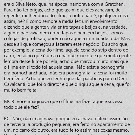
era o Silva Neto, que, na época, namorava com a Gretchen.
Para não ter brigas, acho que assim que eles achavam, de
repente, mulher dona do filme, a outra não é, qualquer coisa
assim, né? E como sempre a mídia fez um envolvimento
dizendo que a gente vivia entre tapas e beijos e, na verdade,
a gente não vivia nem entre tapas e nem em beijos, somos
colegas de profissão, porém não aquela intimidade toda. Mas
desde ali que começou a fazerem esse negócio. Eu acho que,
por exemplo, a cena do filme, aquela cena do strip dentro do
carro, eu acho que é uma cena que marcou e que muita gente
lembra desse filme por ela, acho que marcou muito mais que
o filme em si todo foi aquela cena. Não existia pornografia,
era pornochanchada, não era pornografia, a cena foi muito
bem feita. Acho que eu tenho que dar parabéns para o Deni
Cavalcanti, que foi o diretor e que dirigiu aquela cena, que foi
muito bem feita.
MCB: Você imaginava que o filme iria fazer aquele sucesso
todo que ele fez?
RC: Não, não imaginava, porque eu achava o filme assim tão
de terceira, a produção pequena, era feito no apartamento de
um, no carro do outro, era tudo feito assim nas coxas mesmo.