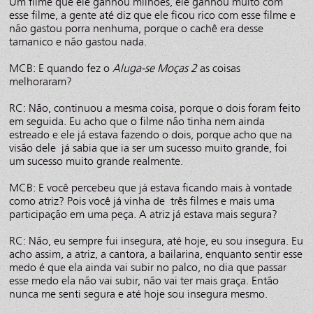
Um filme que ele ganhou milhões, ele ganhou muito com
esse filme, a gente até diz que ele ficou rico com esse filme e
não gastou porra nenhuma, porque o cachê era desse
tamanico e não gastou nada.
MCB: E quando fez o
Aluga-se Moças 2
as coisas
melhoraram?
RC: Não, continuou a mesma coisa, porque o dois foram feito
em seguida. Eu acho que o filme não tinha nem ainda
estreado e ele já estava fazendo o dois, porque acho que na
visão dele já sabia que ia ser um sucesso muito grande, foi
um sucesso muito grande realmente.
MCB: E você percebeu que já estava ficando mais à vontade
como atriz? Pois você já vinha de três filmes e mais uma
participação em uma peça. A atriz já estava mais segura?
RC: Não, eu sempre fui insegura, até hoje, eu sou insegura. Eu
acho assim, a atriz, a cantora, a bailarina, enquanto sentir esse
medo é que ela ainda vai subir no palco, no dia que passar
esse medo ela não vai subir, não vai ter mais graça. Então
nunca me senti segura e até hoje sou insegura mesmo.