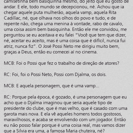
camisetinha bem basiquinha mesmo, do jeito que eu gosto de
andar. E ele, todo mundo se decepcionou, né. Achou que ia
chegar aquele puta mulherão, aquela vamp, aquela Rita
Cadillac, né, que olhava nos olhos do povo e tudo, e de
repente não, chega uma menina à vontade, rabo de cavalo,
uma coisa assim bem basiquinha. Então ele me convidou, me
perguntou se eu aceitava e eu falei “Você que tem que dizer,
né, aceitar eu aceito, mas é uma coisa que é difícil, nunca fui
atriz, nunca fiz”. O José Possi Neto me dirigiu muito bem,
graças a Deus, então eu comecei aí no cinema.
MCB: Foi o Possi que fez o trabalho de direção de atores?
RC: Foi, foi o Possi Neto, Possi com Djalma, os dois.
MCB: E aquela personagem, que é uma vamp...
RC: Porque pela época, é gozado, é uma personagem que eu
acho que o Djalma imaginou que seria aquele tipo de
presidente do clube, que é mas velho, que é casado com uma
garota mais nova. E ela vê aqueles homens todos gostosos,
maravilhosos, e acaba se envolvendo com um jogador. Então
eu não posso falar porque é uma coisa real, mas vamos dizer
que a Silvia era uma, a famosa Maria chuteira, né?