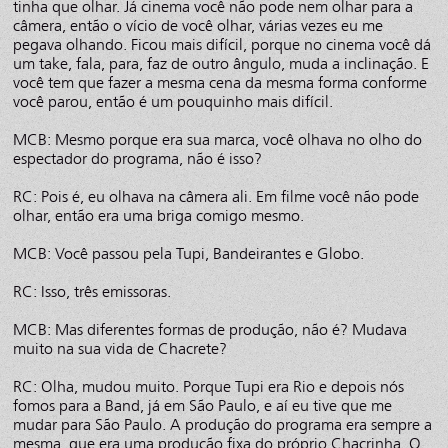
tinha que olhar. Já cinema você não pode nem olhar para a
câmera, então o vício de você olhar, várias vezes eu me
pegava olhando. Ficou mais difícil, porque no cinema você dá
um take, fala, para, faz de outro ângulo, muda a inclinação. E
você tem que fazer a mesma cena da mesma forma conforme
você parou, então é um pouquinho mais difícil.
MCB: Mesmo porque era sua marca, você olhava no olho do
espectador do programa, não é isso?
RC: Pois é, eu olhava na câmera ali. Em filme você não pode
olhar, então era uma briga comigo mesmo.
MCB: Você passou pela Tupi, Bandeirantes e Globo.
RC: Isso, três emissoras.
MCB: Mas diferentes formas de produção, não é? Mudava
muito na sua vida de Chacrete?
RC: Olha, mudou muito. Porque Tupi era Rio e depois nós
fomos para a Band, já em São Paulo, e aí eu tive que me
mudar para São Paulo. A produção do programa era sempre a
mesma, que era uma produção fixa do próprio Chacrinha. O