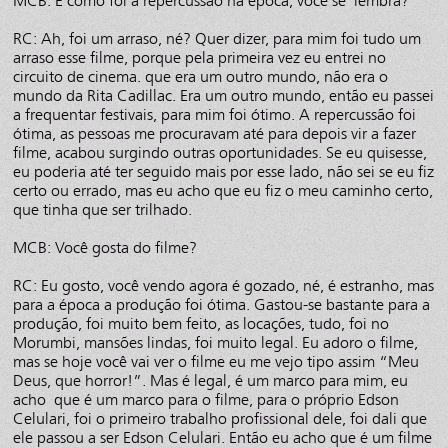
MCB: E como foi a repercussão na época, você se lembra?
RC: Ah, foi um arraso, né? Quer dizer, para mim foi tudo um
arraso esse filme, porque pela primeira vez eu entrei no
circuito de cinema. que era um outro mundo, não era o
mundo da Rita Cadillac. Era um outro mundo, então eu passei
a frequentar festivais, para mim foi ótimo. A repercussão foi
ótima, as pessoas me procuravam até para depois vir a fazer
filme, acabou surgindo outras oportunidades. Se eu quisesse,
eu poderia até ter seguido mais por esse lado, não sei se eu fiz
certo ou errado, mas eu acho que eu fiz o meu caminho certo,
que tinha que ser trilhado.
MCB: Você gosta do filme?
RC: Eu gosto, você vendo agora é gozado, né, é estranho, mas
para a época a produção foi ótima. Gastou-se bastante para a
produção, foi muito bem feito, as locações, tudo, foi no
Morumbi, mansões lindas, foi muito legal. Eu adoro o filme,
mas se hoje você vai ver o filme eu me vejo tipo assim “Meu
Deus, que horror!”. Mas é legal, é um marco para mim, eu
acho que é um marco para o filme, para o próprio Edson
Celulari, foi o primeiro trabalho profissional dele, foi dali que
ele passou a ser Edson Celulari. Então eu acho que é um filme