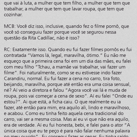
que vai à luta, a mulher que tem filho, a mulher que tem que
trabalhar, a mulher que tem que lavar roupa, que tem que
cozinhar.
MCB: Você diz isso, inclusive, quando fez o filme pornô, que
você só conseguiu fazer porque você se segurou nessa
questão da Rita Cadillac, não é isso?
RC: Exatamente isso. Quando eu fui fazer filmes pornôs eu fui
contratada “Vamos lá, legal, maravilha, ótimo.” Eu não me
esqueço que a primeira cena foi em um dia das mães, eu falei
com meu filho “Tchau, a mamãe vai trabalhar, vai fazer um
filme”. Foi naturalmente, como se eu estivesse indo fazer
Carandiru, normal. Eu fui fazer a cena no carro, tira foto,
beijando, maravilha, porque até então era uma coisa sensual,
né? Aí veio a diretora e falou “Agora você vai lá e muda de
roupa, pois vai começar a cena de sexo”. Aí eu falei “Onde eu
estou?”. Ai que está, a ficha caiu. O que realmente eu ia
fazer, até então para mim, era aquilo ali, lindo e maravilhoso,
e acabou. Como eu tinha feito aquela cena tradicional do
carro, vai ser a mesma coisa. Mas aí eu vi que não era aquilo,
era de verdade. Aí eu fui honesta, bebi, e falei para o ator “A
única coisa que eu te peço é para não falar nenhuma palavra
no meu ouvido”. Eu consegui fazer as cenas. Eu tinha saído