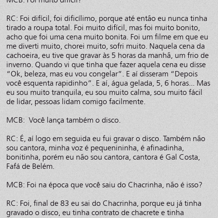
RC: Foi difícil, foi dificílimo, porque até então eu nunca tinha
tirado a roupa total. Foi muito difícil, mas foi muito bonito,
acho que foi uma cena muito bonita. Foi um filme em que eu
me diverti muito, chorei muito, sofri muito. Naquela cena da
cachoeira, eu tive que gravar às 5 horas da manhã, um frio de
inverno. Quando vi que tinha que fazer aquela cena eu disse
“Ok, beleza, mas eu vou congelar”. E aí disseram “Depois
você esquenta rapidinho”. E aí, água gelada, 5, 6 horas... Mas
eu sou muito tranquila, eu sou muito calma, sou muito fácil
de lidar, pessoas lidam comigo facilmente.
MCB: Você lança também o disco.
RC: É, aí logo em seguida eu fui gravar o disco. Também não
sou cantora, minha voz é pequenininha, é afinadinha,
bonitinha, porém eu não sou cantora, cantora é Gal Costa,
Fafá de Belém.
MCB: Foi na época que você saiu do Chacrinha, não é isso?
RC: Foi, final de 83 eu sai do Chacrinha, porque eu já tinha
gravado o disco, eu tinha contrato de chacrete e tinha