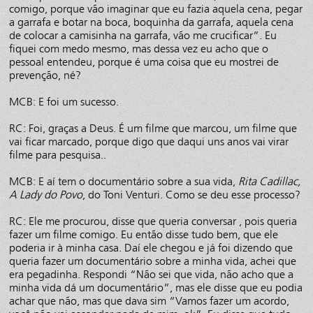
comigo, porque vão imaginar que eu fazia aquela cena, pegar
a garrafa e botar na boca, boquinha da garrafa, aquela cena
de colocar a camisinha na garrafa, vão me crucificar”. Eu
fiquei com medo mesmo, mas dessa vez eu acho que o
pessoal entendeu, porque é uma coisa que eu mostrei de
prevenção, né?
MCB: E foi um sucesso.
RC: Foi, graças a Deus. É um filme que marcou, um filme que
vai ficar marcado, porque digo que daqui uns anos vai virar
filme para pesquisa..
MCB: E aí tem o documentário sobre a sua vida,
Rita Cadillac,
A Lady do Povo
, do Toni Venturi. Como se deu esse processo?
RC: Ele me procurou, disse que queria conversar , pois queria
fazer um filme comigo. Eu então disse tudo bem, que ele
poderia ir à minha casa. Daí ele chegou e já foi dizendo que
queria fazer um documentário sobre a minha vida, achei que
era pegadinha. Respondi “Não sei que vida, não acho que a
minha vida dá um documentário”, mas ele disse que eu podia
achar que não, mas que dava sim “Vamos fazer um acordo,