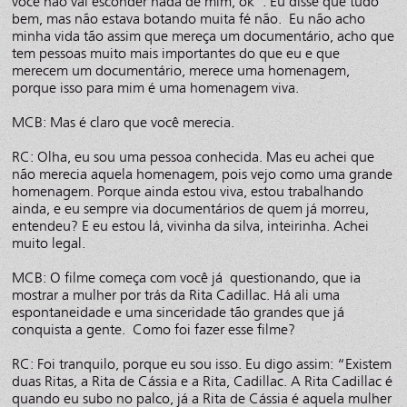
você não vai esconder nada de mim, ok”. Eu disse que tudo
bem, mas não estava botando muita fé não. Eu não acho
minha vida tão assim que mereça um documentário, acho que
tem pessoas muito mais importantes do que eu e que
merecem um documentário, merece uma homenagem,
porque isso para mim é uma homenagem viva.
MCB: Mas é claro que você merecia.
RC: Olha, eu sou uma pessoa conhecida. Mas eu achei que
não merecia aquela homenagem, pois vejo como uma grande
homenagem. Porque ainda estou viva, estou trabalhando
ainda, e eu sempre via documentários de quem já morreu,
entendeu? E eu estou lá, vivinha da silva, inteirinha. Achei
muito legal.
MCB: O filme começa com você já questionando, que ia
mostrar a mulher por trás da Rita Cadillac. Há ali uma
espontaneidade e uma sinceridade tão grandes que já
conquista a gente. Como foi fazer esse filme?
RC: Foi tranquilo, porque eu sou isso. Eu digo assim: “Existem
duas Ritas, a Rita de Cássia e a Rita, Cadillac. A Rita Cadillac é
quando eu subo no palco, já a Rita de Cássia é aquela mulher