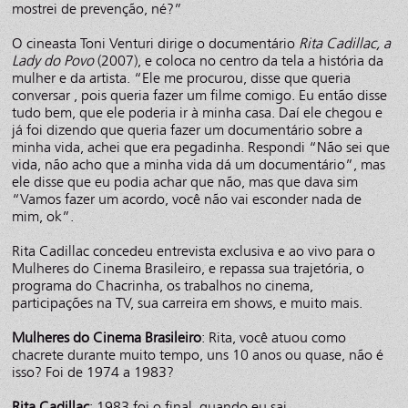
mostrei de prevenção, né?”
O cineasta Toni Venturi dirige o documentário
Rita Cadillac, a
Lady do Povo
(2007), e coloca no centro da tela a história da
mulher e da artista. “Ele me procurou, disse que queria
conversar , pois queria fazer um filme comigo. Eu então disse
tudo bem, que ele poderia ir à minha casa. Daí ele chegou e
já foi dizendo que queria fazer um documentário sobre a
minha vida, achei que era pegadinha. Respondi “Não sei que
vida, não acho que a minha vida dá um documentário”, mas
ele disse que eu podia achar que não, mas que dava sim
“Vamos fazer um acordo, você não vai esconder nada de
mim, ok”.
Rita Cadillac concedeu entrevista exclusiva e ao vivo para o
Mulheres do Cinema Brasileiro, e repassa sua trajetória, o
programa do Chacrinha, os trabalhos no cinema,
participações na TV, sua carreira em shows, e muito mais.
Mulheres do Cinema Brasileiro
: Rita, você atuou como
chacrete durante muito tempo, uns 10 anos ou quase, não é
isso? Foi de 1974 a 1983?
Rita Cadillac
: 1983 foi o final, quando eu sai.