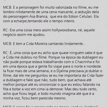
MCB: E a personagem foi muito valorizada no filme, eu me
lembro nitidamente de uma cena marcante, a sedução dela
do personagem Asa Branca, que era do Edson Celulari. Ela
com a echarpe,tentando ele o tempo inteiro.
RC: Era uma coisa meio assim hollywoodiana, né, aquele
negócio assim me ajudou.
MCB: E tem a Cida Moreira cantando lindamente..
RC: É, uma coisa que eu acho que quase ninguém sabe é que
a Cida me dublou no filme. Porque na época da dublagem eu
não pude porque estava trabalhando com o Chacrinha e foi
em uma época que a gente foi viajar para o norte e nordeste.
Ia ficar mais de uma semana, e o Djalma precisava já dublar o
filme, daí ele me perguntou se eu me importaria da Cida fazer
a dublagem e falei que não, tudo bem, que achava até
melhor porque até eu sincronizar o que eu estou falando na
fita e botar a voz em cima ia demorar. Mas deu tudo certo,
acho que ficou legal, e todo mundo imagina até que é a
minha voz, ficou bem parecida mesmo.