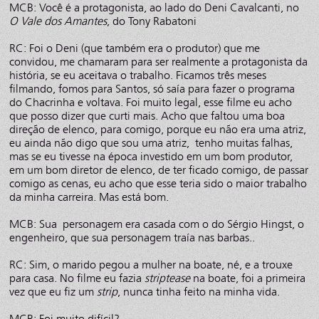
MCB: Você é a protagonista, ao lado do Deni Cavalcanti, no
O Vale dos Amantes
, do Tony Rabatoni
RC: Foi o Deni (que também era o produtor) que me
convidou, me chamaram para ser realmente a protagonista da
história, se eu aceitava o trabalho. Ficamos três meses
filmando, fomos para Santos, só saía para fazer o programa
do Chacrinha e voltava. Foi muito legal, esse filme eu acho
que posso dizer que curti mais. Acho que faltou uma boa
direção de elenco, para comigo, porque eu não era uma atriz,
eu ainda não digo que sou uma atriz, tenho muitas falhas,
mas se eu tivesse na época investido em um bom produtor,
em um bom diretor de elenco, de ter ficado comigo, de passar
comigo as cenas, eu acho que esse teria sido o maior trabalho
da minha carreira. Mas está bom.
MCB: Sua personagem era casada com o do Sérgio Hingst, o
engenheiro, que sua personagem traía nas barbas..
RC: Sim, o marido pegou a mulher na boate, né, e a trouxe
para casa. No filme eu fazia
striptease
na boate, foi a primeira
vez que eu fiz um
strip
, nunca tinha feito na minha vida.
MCB: Foi muito difícil?