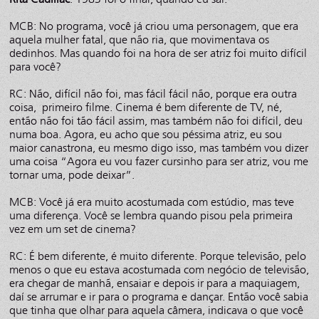
MCB: No programa, você já criou uma personagem, que era
aquela mulher fatal, que não ria, que movimentava os
dedinhos. Mas quando foi na hora de ser atriz foi muito difícil
para você?
RC: Não, difícil não foi, mas fácil fácil não, porque era outra
coisa, primeiro filme. Cinema é bem diferente de TV, né,
então não foi tão fácil assim, mas também não foi difícil, deu
numa boa. Agora, eu acho que sou péssima atriz, eu sou
maior canastrona, eu mesmo digo isso, mas também vou dizer
uma coisa “Agora eu vou fazer cursinho para ser atriz, vou me
tornar uma, pode deixar”.
MCB: Você já era muito acostumada com estúdio, mas teve
uma diferença. Você se lembra quando pisou pela primeira
vez em um set de cinema?
RC: É bem diferente, é muito diferente. Porque televisão, pelo
menos o que eu estava acostumada com negócio de televisão,
era chegar de manhã, ensaiar e depois ir para a maquiagem,
daí se arrumar e ir para o programa e dançar. Então você sabia
que tinha que olhar para aquela câmera, indicava o que você