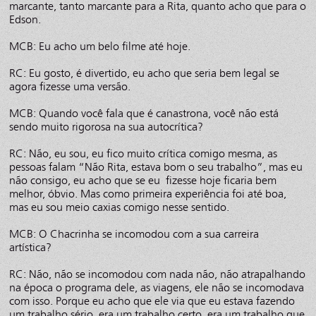
marcante, tanto marcante para a Rita, quanto acho que para o
Edson.
MCB: Eu acho um belo filme até hoje.
RC: Eu gosto, é divertido, eu acho que seria bem legal se
agora fizesse uma versão.
MCB: Quando você fala que é canastrona, você não está
sendo muito rigorosa na sua autocrítica?
RC: Não, eu sou, eu fico muito crítica comigo mesma, as
pessoas falam “Não Rita, estava bom o seu trabalho”, mas eu
não consigo, eu acho que se eu fizesse hoje ficaria bem
melhor, óbvio. Mas como primeira experiência foi até boa,
mas eu sou meio caxias comigo nesse sentido.
MCB: O Chacrinha se incomodou com a sua carreira
artística?
RC: Não, não se incomodou com nada não, não atrapalhando
na época o programa dele, as viagens, ele não se incomodava
com isso. Porque eu acho que ele via que eu estava fazendo
um trabalho sério, era um trabalho certo, era um trabalho que