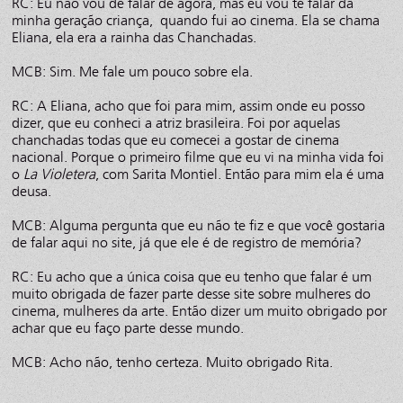
RC: Eu não vou de falar de agora, mas eu vou te falar da
minha geração criança, quando fui ao cinema. Ela se chama
Eliana, ela era a rainha das Chanchadas.
MCB: Sim. Me fale um pouco sobre ela.
RC: A Eliana, acho que foi para mim, assim onde eu posso
dizer, que eu conheci a atriz brasileira. Foi por aquelas
chanchadas todas que eu comecei a gostar de cinema
nacional. Porque o primeiro filme que eu vi na minha vida foi
o
La Violetera
, com Sarita Montiel. Então para mim ela é uma
deusa.
MCB: Alguma pergunta que eu não te fiz e que você gostaria
de falar aqui no site, já que ele é de registro de memória?
RC: Eu acho que a única coisa que eu tenho que falar é um
muito obrigada de fazer parte desse site sobre mulheres do
cinema, mulheres da arte. Então dizer um muito obrigado por
achar que eu faço parte desse mundo.
MCB: Acho não, tenho certeza. Muito obrigado Rita.