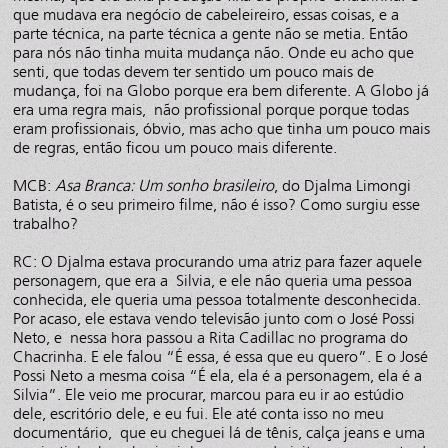
que mudava era negócio de cabeleireiro, essas coisas, e a
parte técnica, na parte técnica a gente não se metia. Então
para nós não tinha muita mudança não. Onde eu acho que
senti, que todas devem ter sentido um pouco mais de
mudança, foi na Globo porque era bem diferente. A Globo já
era uma regra mais, não profissional porque porque todas
eram profissionais, óbvio, mas acho que tinha um pouco mais
de regras, então ficou um pouco mais diferente.
MCB:
Asa Branca: Um sonho brasileiro
, do Djalma Limongi
Batista, é o seu primeiro filme, não é isso? Como surgiu esse
trabalho?
RC: O Djalma estava procurando uma atriz para fazer aquele
personagem, que era a Silvia, e ele não queria uma pessoa
conhecida, ele queria uma pessoa totalmente desconhecida.
Por acaso, ele estava vendo televisão junto com o José Possi
Neto, e nessa hora passou a Rita Cadillac no programa do
Chacrinha. E ele falou “É essa, é essa que eu quero”. E o José
Possi Neto a mesma coisa “É ela, ela é a personagem, ela é a
Silvia”. Ele veio me procurar, marcou para eu ir ao estúdio
dele, escritório dele, e eu fui. Ele até conta isso no meu
documentário, que eu cheguei lá de tênis, calça jeans e uma