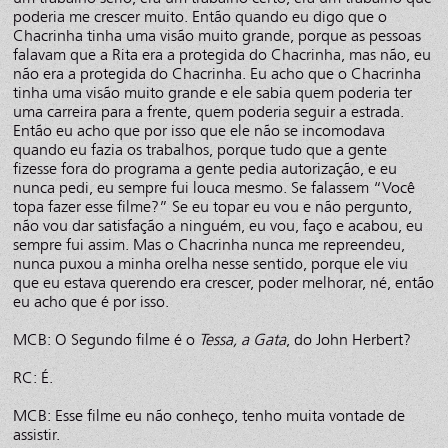
poderia me crescer muito. Então quando eu digo que o
Chacrinha tinha uma visão muito grande, porque as pessoas
falavam que a Rita era a protegida do Chacrinha, mas não, eu
não era a protegida do Chacrinha. Eu acho que o Chacrinha
tinha uma visão muito grande e ele sabia quem poderia ter
uma carreira para a frente, quem poderia seguir a estrada.
Então eu acho que por isso que ele não se incomodava
quando eu fazia os trabalhos, porque tudo que a gente
fizesse fora do programa a gente pedia autorização, e eu
nunca pedi, eu sempre fui louca mesmo. Se falassem “Você
topa fazer esse filme?” Se eu topar eu vou e não pergunto,
não vou dar satisfação a ninguém, eu vou, faço e acabou, eu
sempre fui assim. Mas o Chacrinha nunca me repreendeu,
nunca puxou a minha orelha nesse sentido, porque ele viu
que eu estava querendo era crescer, poder melhorar, né, então
eu acho que é por isso.
MCB: O Segundo filme é o
Tessa, a Gata
, do John Herbert?
RC: É.
MCB: Esse filme eu não conheço, tenho muita vontade de
assistir.