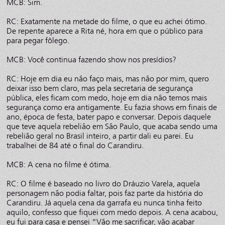
MCB: Sim.
RC: Exatamente na metade do filme, o que eu achei ótimo.
De repente aparece a Rita né, hora em que o público para
para pegar fôlego.
MCB: Você continua fazendo show nos presídios?
RC: Hoje em dia eu não faço mais, mas não por mim, quero
deixar isso bem claro, mas pela secretaria de segurança
pública, eles ficam com medo, hoje em dia não temos mais
segurança como era antigamente. Eu fazia shows em finais de
ano, época de festa, bater papo e conversar. Depois daquele
que teve aquela rebelião em São Paulo, que acaba sendo uma
rebelião geral no Brasil inteiro, a partir dali eu parei. Eu
trabalhei de 84 até o final do Carandiru.
MCB: A cena no filme é ótima.
RC: O filme é baseado no livro do Dráuzio Varela, aquela
personagem não podia faltar, pois faz parte da história do
Carandiru. Já aquela cena da garrafa eu nunca tinha feito
aquilo, confesso que fiquei com medo depois. A cena acabou,
eu fui para casa e pensei “Vão me sacrificar, vão acabar