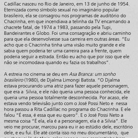
Cadillac nasceu no Rio de Janeiro, em 13 de junho de 1954.
Eternizada como símbolo sexual no imaginário popular
brasileiro, ela se consagrou nos programas de auditório do
Chacrinha, em que incendiava a telinha da TV encarnando a
chacrete fatal, de 1974 a 1983, passando pela Tupi,
Bandeirantes e Globo. Foi uma consagração e abriu caminho
para que ela desenvolvesse sua carreira em outras áreas. “Eu
acho que o Chacrinha tinha uma visão muito grande e ele
sabia quem poderia ter uma carreira para a frente, quem
poderia seguir a estrada. Então eu acho que por isso que ele
não se incomodava quando eu fazia os trabalhos”.
A estreia no cinema se deu em
Asa Branca: um sonho
brasileiro
(1980), de Djalma Limongi Batista. “O Djalma
estava procurando uma atriz para fazer aquele personagem,
que era a Silvia, e ele não queria uma pessoa conhecida, ele
queria uma pessoa totalmente desconhecida. Por acaso, ele
estava vendo televisão junto com o José Possi Neto e nessa
hora passou a Rita Cadillac no programa do Chacrinha. E ele
falou “É essa, é essa que eu quero”. E o José Possi Neto a
mesma coisa “É ela, ela é a personagem, ela é a Silvia”. Ele
veio me procurar, marcou para eu ir ao estúdio dele, escritório
dele, e eu fui. Ele até conta isso no meu documentário, que