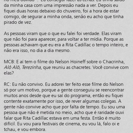
da minha casa com uma impressão nada a ver. Depois eu
fiquei duas horas debaixo do chuveiro, foi a hora de estar
comigo, de segurar a minha onda, senão eu acho que tinha
pirado de vez.
As pessoas viram que o que eu falei foi verdade. Elas viram
que não foi para aparecer, para voltar a ter mídia. Porque as
pessoas achavam que eu era a Rita Cadillac o tempo inteiro, e
não era isso, no dia a dia mesmo.
MCB: E aí tem o filme do Nelson Hoineff sobre o Chacrinha,
Alô Alô, Terezinha
, que reuniu as chacretes. Você convive com
elas?
RC: Eu não convivo. Eu adorei ter feito esse filme do Nelson
só por um motivo, porque a gente conseguiu se reencontrar
muitos anos desde que eu saí do programa, então eu fiquei
contente exatamente por isso, de rever algumas colegas. A
gente não convive acho que por falta de tempo. Eu sou uma
pessoa que não é metida no meio, acho que é raridade ouvi
falar que Rita Cadillac estava em uma festa. Então é muito
difícil. Eu vou para festivais de cinema, eu vou lá, falo oi e
tchau, e vou embora.