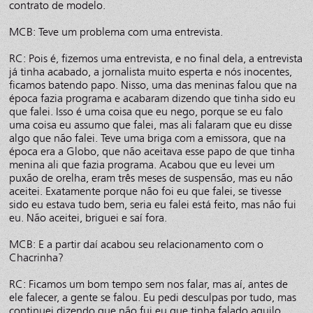
contrato de modelo.
MCB: Teve um problema com uma entrevista.
RC: Pois é, fizemos uma entrevista, e no final dela, a entrevista
já tinha acabado, a jornalista muito esperta e nós inocentes,
ficamos batendo papo. Nisso, uma das meninas falou que na
época fazia programa e acabaram dizendo que tinha sido eu
que falei. Isso é uma coisa que eu nego, porque se eu falo
uma coisa eu assumo que falei, mas ali falaram que eu disse
algo que não falei. Teve uma briga com a emissora, que na
época era a Globo, que não aceitava esse papo de que tinha
menina ali que fazia programa. Acabou que eu levei um
puxão de orelha, eram três meses de suspensão, mas eu não
aceitei. Exatamente porque não foi eu que falei, se tivesse
sido eu estava tudo bem, seria eu falei está feito, mas não fui
eu. Não aceitei, briguei e saí fora.
MCB: E a partir daí acabou seu relacionamento com o
Chacrinha?
RC: Ficamos um bom tempo sem nos falar, mas aí, antes de
ele falecer, a gente se falou. Eu pedi desculpas por tudo, mas
continuei dizendo que não fui eu que tinha falado aquilo,