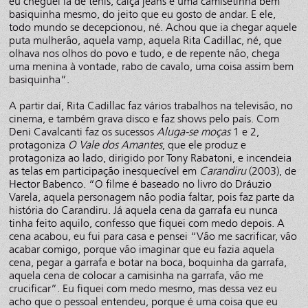
eu cheguei lá de tênis, calça jeans e uma camisetinha bem
basiquinha mesmo, do jeito que eu gosto de andar. E ele,
todo mundo se decepcionou, né. Achou que ia chegar aquele
puta mulherão, aquela vamp, aquela Rita Cadillac, né, que
olhava nos olhos do povo e tudo, e de repente não, chega
uma menina à vontade, rabo de cavalo, uma coisa assim bem
basiquinha”.
A partir daí, Rita Cadillac faz vários trabalhos na televisão, no
cinema, e também grava disco e faz shows pelo país. Com
Deni Cavalcanti faz os sucessos
Aluga-se moças
1 e 2,
protagoniza
O Vale dos Amantes
, que ele produz e
protagoniza ao lado, dirigido por Tony Rabatoni, e incendeia
as telas em participação inesquecível em
Carandiru
(2003), de
Hector Babenco. “O filme é baseado no livro do Dráuzio
Varela, aquela personagem não podia faltar, pois faz parte da
história do Carandiru. Já aquela cena da garrafa eu nunca
tinha feito aquilo, confesso que fiquei com medo depois. A
cena acabou, eu fui para casa e pensei “Vão me sacrificar, vão
acabar comigo, porque vão imaginar que eu fazia aquela
cena, pegar a garrafa e botar na boca, boquinha da garrafa,
aquela cena de colocar a camisinha na garrafa, vão me
crucificar”. Eu fiquei com medo mesmo, mas dessa vez eu
acho que o pessoal entendeu, porque é uma coisa que eu