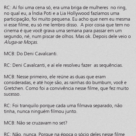
RC: Aí foi uma cena só, era uma briga de mulheres no ring,
no qual eu, a Índia Poti e a Lia Hollywood fazíamos uma
participação, foi muito pequena. Eu acho que nem eu mesma
vi esse filme, eu só me lembro disso. A pior coisa que tem no
cinema é que você grava uma semana para passar em um
segundo, né, num piscar de olhos. Mas ok. Depois dele veio o
Aluga-se Moças
.
MCB: Do Deni Cavalcanti.
RC: Deni Cavalcanti, e aí ele resolveu fazer as sequências.
MCB: Nesse primeiro, ele reúne as duas que eram
consideradas, e até hoje são, as rainhas do bumbum, você e
Gretchen. Como foi a convivência nesse filme, que fez muito
sucesso.
RC: Foi tranquilo porque cada uma filmava separado, não
tinha, nunca ninguém filmou junto.
MCB: Não se cruzavam no set?
RC: Não, nunca. Porque na época o sócio deles nesse filme