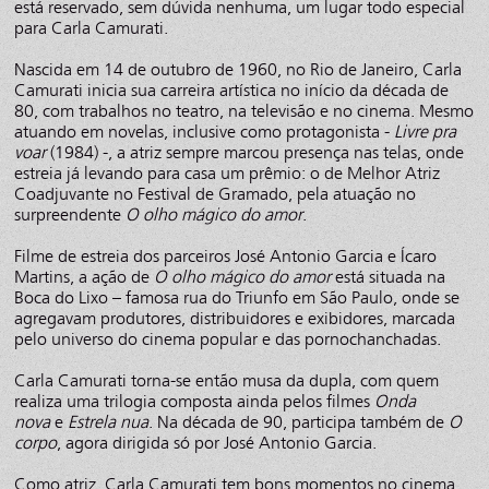
está reservado, sem dúvida nenhuma, um lugar todo especial
para Carla Camurati.
Nascida em 14 de outubro de 1960, no Rio de Janeiro, Carla
Camurati inicia sua carreira artística no início da década de
80, com trabalhos no teatro, na televisão e no cinema. Mesmo
atuando em novelas, inclusive como protagonista -
Livre pra
voar
(1984) -, a atriz sempre marcou presença nas telas, onde
estreia já levando para casa um prêmio: o de Melhor Atriz
Coadjuvante no Festival de Gramado, pela atuação no
surpreendente
O olho mágico do amor
.
Filme de estreia dos parceiros José Antonio Garcia e Ícaro
Martins, a ação de
O olho mágico do amor
está situada na
Boca do Lixo – famosa rua do Triunfo em São Paulo, onde se
agregavam produtores, distribuidores e exibidores, marcada
pelo universo do cinema popular e das pornochanchadas.
Carla Camurati torna-se então musa da dupla, com quem
realiza uma trilogia composta ainda pelos filmes
Onda
nova
e
Estrela nua
. Na década de 90, participa também de
O
corpo
, agora dirigida só por José Antonio Garcia.
Como atriz, Carla Camurati tem bons momentos no cinema