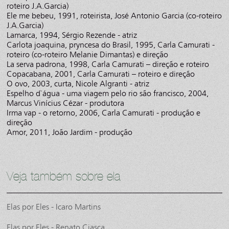
roteiro J.A.Garcia)
Ele me bebeu, 1991, roteirista, José Antonio Garcia (co-roteiro
J.A.Garcia)
Lamarca, 1994, Sérgio Rezende - atriz
Carlota joaquina, pryncesa do Brasil, 1995, Carla Camurati -
roteiro (co-roteiro Melanie Dimantas) e direção
La serva padrona, 1998, Carla Camurati – direção e roteiro
Copacabana, 2001, Carla Camurati – roteiro e direção
O ovo, 2003, curta, Nicole Algranti - atriz
Espelho d`água - uma viagem pelo rio são francisco, 2004,
Marcus Vinícius Cézar - produtora
Irma vap - o retorno, 2006, Carla Camurati - produção e
direção
Amor, 2011, João Jardim - produção
Veja também sobre ela
Elas por Eles - Icaro Martins
Elas por Eles - Renato Ciasca