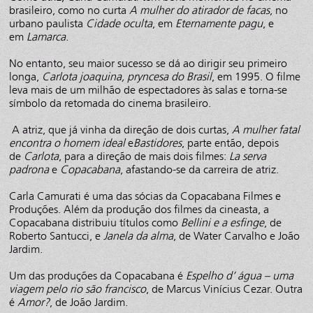
brasileiro, como no curta
A mulher do atirador de facas
, no
urbano paulista
Cidade oculta
, em
Eternamente pagu
, e
em
Lamarca
.
No entanto, seu maior sucesso se dá ao dirigir seu primeiro
longa,
Carlota joaquina, pryncesa do Brasil
, em 1995. O filme
leva mais de um milhão de espectadores às salas e torna-se
símbolo da retomada do cinema brasileiro.
A atriz, que já vinha da direção de dois curtas,
A mulher fatal
encontra o homem ideal
e
Bastidores
, parte então, depois
de
Carlota
, para a direção de mais dois filmes:
La serva
padrona
e
Copacabana
, afastando-se da carreira de atriz.
Carla Camurati é uma das sócias da Copacabana Filmes e
Produções. Além da produção dos filmes da cineasta, a
Copacabana distribuiu títulos como
Bellini e a esfinge
, de
Roberto Santucci, e
Janela da alma
, de Water Carvalho e João
Jardim.
Um das produções da Copacabana é
Espelho d’ água – uma
viagem pelo rio são francisco
, de Marcus Vinícius Cezar. Outra
é
Amor?
, de João Jardim.