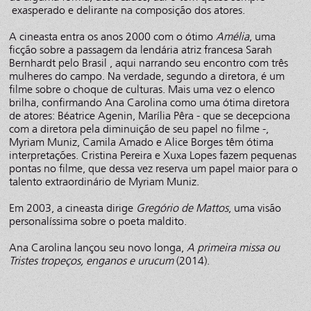
exasperado e delirante na composição dos atores.
A cineasta entra os anos 2000 com o ótimo
Amélia
, uma
ficção sobre a passagem da lendária atriz francesa Sarah
Bernhardt pelo Brasil , aqui narrando seu encontro com três
mulheres do campo. Na verdade, segundo a diretora, é um
filme sobre o choque de culturas. Mais uma vez o elenco
brilha, confirmando Ana Carolina como uma ótima diretora
de atores: Béatrice Agenin, Marília Pêra - que se decepciona
com a diretora pela diminuição de seu papel no filme -,
Myriam Muniz, Camila Amado e Alice Borges têm ótima
interpretações. Cristina Pereira e Xuxa Lopes fazem pequenas
pontas no filme, que dessa vez reserva um papel maior para o
talento extraordinário de Myriam Muniz.
Em 2003, a cineasta dirige
Gregório de Mattos
, uma visão
personalíssima sobre o poeta maldito.
Ana Carolina lançou seu novo longa,
A primeira missa ou
Tristes tropeços, enganos e urucum
(2014).