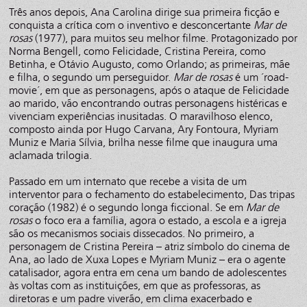
Três anos depois, Ana Carolina dirige sua primeira ficção e
conquista a crítica com o inventivo e desconcertante
Mar de
rosas
(1977), para muitos seu melhor filme. Protagonizado por
Norma Bengell, como Felicidade, Cristina Pereira, como
Betinha, e Otávio Augusto, como Orlando; as primeiras, mãe
e filha, o segundo um perseguidor.
Mar de rosas
é um ´road-
movie´, em que as personagens, após o ataque de Felicidade
ao marido, vão encontrando outras personagens histéricas e
vivenciam experiências inusitadas. O maravilhoso elenco,
composto ainda por Hugo Carvana, Ary Fontoura, Myriam
Muniz e Maria Sílvia, brilha nesse filme que inaugura uma
aclamada trilogia.
Passado em um internato que recebe a visita de um
interventor para o fechamento do estabelecimento, Das tripas
coração (1982) é o segundo longa ficcional. Se em
Mar de
rosas
o foco era a família, agora o estado, a escola e a igreja
são os mecanismos sociais dissecados. No primeiro, a
personagem de Cristina Pereira – atriz símbolo do cinema de
Ana, ao lado de Xuxa Lopes e Myriam Muniz – era o agente
catalisador, agora entra em cena um bando de adolescentes
às voltas com as instituições, em que as professoras, as
diretoras e um padre viverão, em clima exacerbado e