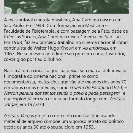
A mais autoral cineasta brasileira, Ana Carolina nasceu em
São Paulo, em 1943. Com formação em Medicina –
Faculdade de Fisioterapia, e com passagem pela Faculdade de
Ciências Sociais, Ana Carolina cursou Cinema em São Luiz.
Em 1968, faz seu primeiro trabalho no cinema nacional como
continuísta de Walter Hugo Khouri em
As amorosas
, em
1967. Nesse mesmo ano dirige seu primeiro curta, Lavra-dor,
co-dirigido por Paulo Rufino.
Nascia aí uma cineasta que iria deixar sua marca definitiva na
filmografia do cinema nacional, primeiro como
documentarista, realizações que vão até meados dos anos 70
em vários curtas e médias, como
Guerra do Paraguai
(1970) e
Nelson pereira dos santos saúda o povo e pede passagem
, e
que explodirá em sua estreia no formato longa com
Getúlio
Vargas
, em 1973/74.
Getúlio Vargas
projeta o nome da cineasta, que usando
material de arquivo compõe um vigoroso retrato do político
desde os anos 30 até o seu suicídio em 1953.