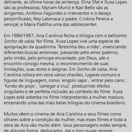
delirante, as última horas da sentença. Dina Sfat e Xuxa Lopes
são as professoras; Myriam Muniz e Nair Bello são as
dirigentes; Antônio Fagundes o interventor e o desejo
personificado; Ney Latorraca o padre; Cristina Pereira a
serviçal; e Maria Padilha uma das adolescentes.
Em 1986/1987, Ana Carolina fecha a trilogia com o belíssimo
Sonho de valsa
. No filme, Xuxa Lopes vive uma espécie de
apropriação da quadrinha ´Teresinha deu a mão´, vivenciando
diferentes buscas amorosas, passando pelo amor paterno,
pelo irmão, pelo príncipe encantado, por Deus, até o
encontro consigo mesma, o reconhecimento de suas
limitações, suas dores e alegrias. Em
Sonho de valsa
, Ana
Carolina coloca em cena vários chavões, lugares-comuns e
figuras de linguagem, como ´engolir sapo´, ´entrar pelo cano´,
´fundo do poço´, ´carregar a cruz´, produzindo efeitos
singulares e de perfeita inclusão ao contexto do filme. Xuxa
Lopes está soberba no filme interpretando a mulher madura,
encerrando uma das mais belas trilogias do cinema brasileiro.
Muitos vêem o cinema de Ana Carolina e seus filmes como
olhares sobre a condição da mulher, mas esses filmes e toda a
obra de Ana vão muito além. Seus personagens estão sempre,
de alguma forma, deslocados, daí o tom quase sempre