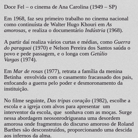
Doce Fel – o cinema de Ana Carolina (1949 – SP)
Em 1968, faz seu primeiro trabalho no cinema nacional
como continuísta de Walter Hugo Khouri em
As
amorosas
, e realiza o documentário
Indústria
(1968).
A partir daí realiza vários curtas e médias, como
Guerra
do paraguai
(1970) e Nelson Pereira dos Santos saúda o
povo e pede passagem, e o longa com
Getúlio
Vargas
(1974).
Em
Mar de rosas
(1977), retrata a família da menina
Betinha envolvida com o casamento fracassado dos pais,
enfocando a guerra pelo poder e desmoronamento da
instituição.
No filme seguinte,
Das tripas coração
(1982), escolhe a
escola e a igreja com alvos para apresentar um
interventor da escola, que sonhava com as moças. Surge
nessa abordagem neosonrodrigueana uma desordem
amorosa onde fragmentos do discurso amoroso de Roland
Barthes são desconstruídos, proporcionando uma descida
aos infernos da alma.