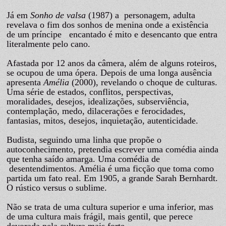
Já em
Sonho de valsa
(1987) a personagem, adulta
revelava o fim dos sonhos de menina onde a existência
de um príncipe encantado é mito e desencanto que entra
literalmente pelo cano.
Afastada por 12 anos da câmera, além de alguns roteiros,
se ocupou de uma ópera. Depois de uma longa ausência
apresenta
Amélia
(2000), revelando o choque de culturas.
Uma série de estados, conflitos, perspectivas,
moralidades, desejos, idealizações, subserviência,
contemplação, medo, dilacerações e ferocidades,
fantasias, mitos, desejos, inquietação, autenticidade.
Budista, seguindo uma linha que propõe o
autoconhecimento, pretendia escrever uma comédia ainda
que tenha saído amarga. Uma comédia de
desentendimentos. Amélia é uma ficção que toma como
partida um fato real. Em 1905, a grande Sarah Bernhardt.
O rústico versus o sublime.
Não se trata de uma cultura superior e uma inferior, mas
de uma cultura mais frágil, mais gentil, que perece
devorada pela cultura mais forte.