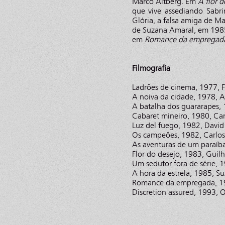
Marco Altberg. Em
A flor d
que vive assediando Sabr
Glória, a falsa amiga de 
de Suzana Amaral, em 1985.
em
Romance da empregad
Filmografia
Ladrões de cinema, 1977,
A noiva da cidade, 1978, A
A batalha dos guararapes,
Cabaret mineiro, 1980, Car
Luz del fuego, 1982, David
Os campeões, 1982, Carlo
As aventuras de um paraíb
Flor do desejo, 1983, Gui
Um sedutor fora de série, 
A hora da estrela, 1985, S
Romance da empregada, 19
Discretion assured, 1993,