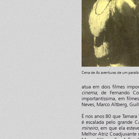
Cena de As aventuras de um paraíb
atua em dois filmes impo
cinema
, de Fernando Co
importantíssima, em filme
Neves, Marco Altberg, Gui
É nos anos 80 que Tamara 
é escalada pelo grande Ca
mineiro
, em que ela este
Melhor Atriz Coadjuvante n