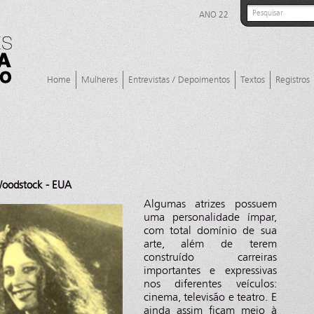
ANO 22
Home
Mulheres
Entrevistas / Depoimentos
Textos
Registros
Woodstock - EUA
Algumas atrizes possuem
uma personalidade ímpar,
com total domínio de sua
arte, além de terem
construído carreiras
importantes e expressivas
nos diferentes veículos:
cinema, televisão e teatro. E
ainda assim ficam meio à