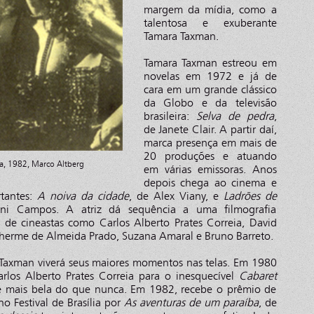
margem da mídia, como a
talentosa e exuberante
Tamara Taxman.
Tamara Taxman estreou em
novelas em 1972 e já de
cara em um grande clássico
da Globo e da televisão
brasileira:
Selva de pedra
,
de Janete Clair. A partir daí,
marca presença em mais de
20 produções e atuando
a, 1982, Marco Altberg
em várias emissoras. Anos
depois chega ao cinema e
rtantes:
A noiva da cidade
, de Alex Viany, e
Ladrões de
ni Campos. A atriz dá sequência a uma filmografia
s de cineastas como Carlos Alberto Prates Correia, David
lherme de Almeida Prado, Suzana Amaral e Bruno Barreto.
Taxman viverá seus maiores momentos nas telas. Em 1980
rlos Alberto Prates Correia para o inesquecível
Cabaret
ve mais bela do que nunca. Em 1982, recebe o prêmio de
o Festival de Brasília por
As aventuras de um paraíba
, de