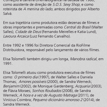
como assistente de direção de
S.O.S. Sexy Shop
, e como
roteirista de
A menina do lado
, ambos dirigidos por Alberto
Salvá.
Em sua trajetória como produtora estão dezenas de filmes e
obras importantes e premiadas como
Central do Brasil
(Walter
Salles),
Cidade de Deus
(Fernando Meirelles e Katia Lund),
Lavoura Arcaica
(Luiz Fernando Carvalho).
Entre 1992 e 1996 foi Diretora Comercial da RioFilme
Distribuidora, responsável pelo lançamento de vários filmes.
Elisa Tolomelli também dirigiu um longa,
Manobra radical
, em
1991.
Elisa Tolomelli atuou como produtora executiva de filmes
como:
O primeiro dia
(1997), de Walter Salles e Daniela
Thomas;
Amores possíveis
(2000), de Sandra Werneck;
Benjamim
(2002), de Monique Gardenberg;
Acquaria
(2003),
de Flávia Moraes;
Sonhos Roubados
(2008), de Sandra
Werneck;
A hora e a vez de Augusto Matraga
(2011), de
Vinícius Coimbra;
Pequeno dicionário amoroso 2
(2014), de
Sandra Werneck.