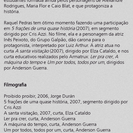
estudantes formada ainda pelos personagens de Alexandre
Rodrigues, Maria Flor e Caio Blat, e que protagoniza a
história.
Raquel Pedras tem ótimo momento fazendo uma participação
em
5 frações de uma quase história
(2007), em segmento
dirigido por Cris Azzi. No filme, ela e a personagem da atriz
Inês Peixoto, do Grupo Galpão, dão carona para o
protagonista, interpretado por Luiz Arthur. A atriz atua no
curta
A santa visitação
(2007), dirigido por Elza Cataldo, e nos
curta educativos realizados pelo Armatrux:
Ler pra crer
,
A
máquina do tempo
e
Um por todos, todos por um
, dirigidos
por Anderson Guerra.
Filmografia
Proibido proibir, 2006, Jorge Durán
5 frações de uma quase história, 2007, segmento dirigido por
Cris Azzi
A santa visitação, 2007, curta, Elza Cataldo
Ler pra crer, curta, Anderson Guerra
A máquina do tempo, curta, Anderson Guerra
Um por todos, todos por um, curta, Anderson Guerra