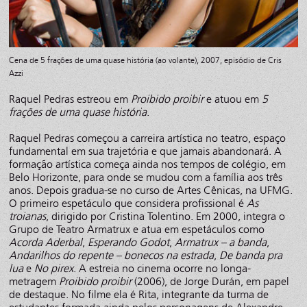
Cena de 5 frações de uma quase história (ao volante), 2007, episódio de Cris
Azzi
Raquel Pedras estreou em
Proibido proibir
e atuou em
5
frações de uma quase história
.
Raquel Pedras começou a carreira artística no teatro, espaço
fundamental em sua trajetória e que jamais abandonará. A
formação artística começa ainda nos tempos de colégio, em
Belo Horizonte, para onde se mudou com a família aos três
anos. Depois gradua-se no curso de Artes Cênicas, na UFMG.
O primeiro espetáculo que considera profissional é
As
troianas
, dirigido por Cristina Tolentino. Em 2000, integra o
Grupo de Teatro Armatrux e atua em espetáculos como
Acorda Aderbal
,
Esperando Godot
,
Armatrux – a banda
,
Andarilhos do repente – bonecos na estrada
,
De banda pra
lua
e
No pirex
. A estreia no cinema ocorre no longa-
metragem
Proibido proibir
(2006), de Jorge Durán, em papel
de destaque. No filme ela é Rita, integrante da turma de