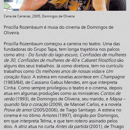
Cena de Carreiras, 2005, Domingos de Oliveira
Priscilla Rozenbaum é musa do cinema de Domingos de
Oliveira.
Priscilla Rozenbaum começou a carreira no teatro. Uma das
fundadoras do Grupo Tapa, tem longa trajetória nos palcos
como atriz -
Do fundo do lago escuro
,
Confissões de mulheres
de 30
,
Confissões de mulheres de 40
e
Cabaret filosófico
são
alguns dos seus trabalhos. Já como diretora, tem no currículo
trabalhos como
Os melhores anos de nossas vidas
e
Um
coração fraco
. A estreia em novelas acontece em
Champagne
(1983/84), de Cassiano Gabus Mendes, em que interpreta
Cíntia. Como sempre privilegiou o teatro e o cinema, depois
atua em algumas produções como as minisséries
Contos de
verão
(1993), de Domingos de Oliveira, seu marido, e
Maysa –
quando fala o coração
(2009), de Manoel Carlos, e a novela
Prova de amor
(2005/2006), de Tiago Santiago. A estreia no
cinema é no ótimo
Amores
(1997), dirigido por Domingos,
em que interpreta Telma, e que tem roteiro assinado pelos
dois. A atriz atua no curta
Antes da partida
(2001), de Thiago