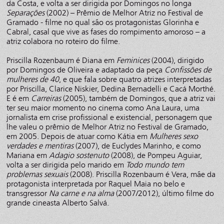
da Costa, e volta a ser dirigida por Domingos no longa
Separações
(2002) – Prêmio de Melhor Atriz no Festival de
Gramado - filme no qual são os protagonistas Glorinha e
Cabral, casal que vive as fases do rompimento amoroso – a
atriz colabora no roteiro do filme.
Priscilla Rozenbaum é Diana em
Feminices
(2004), dirigido
por Domingos de Oliveira e adaptado da peça
Confissões de
mulheres de 40
, e que fala sobre quatro atrizes interpretadas
por Priscilla, Clarice Niskier, Dedina Bernadelli e Cacá Morthé.
E é em
Carreiras
(2005), também de Domingos, que a atriz vai
ter seu maior momento no cinema como Ana Laura, uma
jornalista em crise profissional e existencial, personagem que
lhe valeu o prêmio de Melhor Atriz no Festival de Gramado,
em 2005. Depois de atuar como Kátia em
Mulheres sexo
verdades e mentiras
(2007), de Euclydes Marinho, e como
Mariana em
Adagio sostenuto
(2008), de Pompeu Aguiar,
volta a ser dirigida pelo marido em
Todo mundo tem
problemas sexuais
(2008). Priscilla Rozenbaum é Vera, mãe da
protagonista interpretada por Raquel Maia no belo e
transgressor
Na carne e na alma
(2007/2012), último filme do
grande cineasta Alberto Salvá.