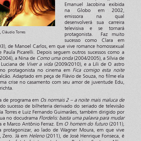
Emanuel Jacobina exibida
na Globo em 2002,
emissora na qual
desenvolverá sua carreira
televisiva e se tornará
 Cláudio Torres
protagonista. Faz muito
sucesso como Clara em
03), de Manoel Carlos, em que vive romance homossexual
 Paula Picarelli. Depois seguem outros sucessos como a
2004), a Nina de
Como uma onda
(2004/2005), a Sílvia de
 Luciana de
Viver a vida
(2009/2010), e a Lili de O astro
como protagonista no cinema em
Fica comigo esta noite
Falcão. Adaptado em peça de Flávio de Souza, no filme ela
 uma crise no casamento com seu amor de juventude Edu,
richta.
ta de programa em
Os normais 2 – a noite mais maluca de
o sucesso de bilheteria derivado do seriado de televisão
a Torres e Luiz Fernando Guimarães, também dirigido por
 atua no docudrama
Flordelis: basta uma palavra para mudar
a e Marco Antônio Ferraz. Em
O homem do futuro
(2011),
 a protagonizar, ao lado de Wagner Moura, em que vive
, Zero. Já em
Heleno
(2011), de José Henrique Fonseca, é