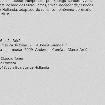
aque do futebol interpretado por Rodrigo Santoro. Alline
lara, ao lado de Lázaro Ramos, em
O vendedor de passados
de Hollanda, adaptado do romance homônimo do escritor
alusa.
y
6, João Falcão
 maluca de todas, 2009, José Alvarenga Jr.
avra para mudar, 2009, Anderson Corrêa e Marco Antônio
Cláudio Torres
ue Fonseca
013, Lula Buarque de Hollanda