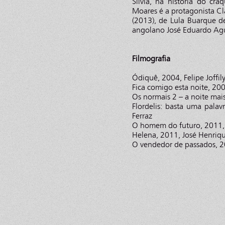
Sílvia, na história do cr
Moares é a protagonista C
(2013), de Lula Buarque 
angolano José Eduardo Agu
Filmografia
Ódiquê, 2004, Felipe Joffil
Fica comigo esta noite, 200
Os normais 2 – a noite mais
Flordelis: basta uma pal
Ferraz
O homem do futuro, 2011, 
Helena, 2011, José Henriq
O vendedor de passados, 2