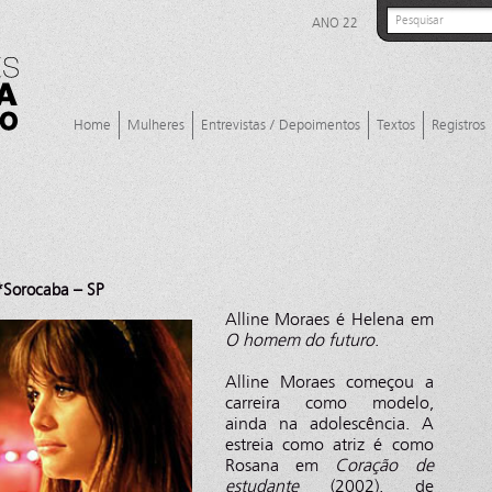
ANO 22
Home
Mulheres
Entrevistas / Depoimentos
Textos
Registros
*Sorocaba – SP
Alline Moraes é Helena em
O homem do futuro
.
Alline Moraes começou a
carreira como modelo,
ainda na adolescência. A
estreia como atriz é como
Rosana em
Coração de
estudante
(2002), de