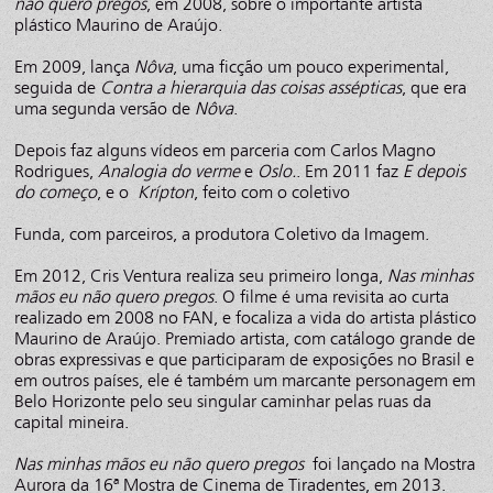
não quero pregos
, em 2008, sobre o importante artista
plástico Maurino de Araújo.
Em 2009, lança
Nôva
, uma ficção um pouco experimental,
seguida de
Contra a hierarquia das coisas assépticas
, que era
uma segunda versão de
Nôva
.
Depois faz alguns vídeos em parceria com Carlos Magno
Rodrigues,
Analogia do verme
e
Oslo.
. Em 2011 faz
E depois
do começo
, e o
Krípton
, feito com o coletivo
Funda, com parceiros, a produtora Coletivo da Imagem.
Em 2012, Cris Ventura realiza seu primeiro longa,
Nas minhas
mãos eu não quero pregos
. O filme é uma revisita ao curta
realizado em 2008 no FAN, e focaliza a vida do artista plástico
Maurino de Araújo. Premiado artista, com catálogo grande de
obras expressivas e que participaram de exposições no Brasil e
em outros países, ele é também um marcante personagem em
Belo Horizonte pelo seu singular caminhar pelas ruas da
capital mineira.
Nas minhas mãos eu não quero pregos
foi lançado na Mostra
Aurora da 16ª Mostra de Cinema de Tiradentes, em 2013.