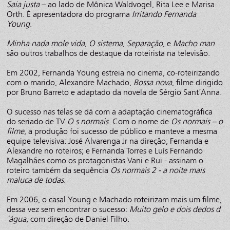
Saia justa
– ao lado de Mônica Waldvogel, Rita Lee e Marisa
Orth. É apresentadora do programa
Irritando Fernanda
Young
.
Minha nada mole vida
,
O sistema
,
Separação
, e
Macho man
são outros trabalhos de destaque da roteirista na televisão.
Em 2002, Fernanda Young estreia no cinema, co-roteirizando
com o marido, Alexandre Machado,
Bossa nova
, filme dirigido
por Bruno Barreto e adaptado da novela de Sérgio Sant´Anna.
O sucesso nas telas se dá com a adaptação cinematográfica
do seriado de TV
O s normais
. Com o nome de
Os normais – o
filme
, a produção foi sucesso de público e manteve a mesma
equipe televisiva: José Alvarenga Jr na direção; Fernanda e
Alexandre no roteiros; e Fernanda Torres e Luís Fernando
Magalhães como os protagonistas Vani e Rui - assinam o
roteiro também da sequência
Os normais 2 - a noite mais
maluca de todas
.
Em 2006, o casal Young e Machado roteirizam mais um filme,
dessa vez sem encontrar o sucesso:
Muito gelo e dois dedos d
´água
, com direção de Daniel Filho.