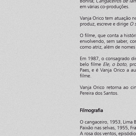
Bonita;
Cangaceiros de la
em várias co-produções.
Vanja Orico tem atuação n
produz, escreve e dirige
O 
O filme, que conta a hist
envolvendo, sem saber, co
como atriz, além de nomes 
Em 1987, o consagrado dire
belo filme
Ele, o boto
, pr
Paes, e é Vanja Orico a a
filme.
Vanja Orico retorna ao 
Pereira dos Santos.
Filmografia
O cangaceiro, 1953, Lima B
Paixão nas selvas, 1955, F
A rosa dos ventos, episódi