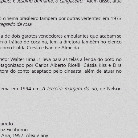
mpião
; e
Jesuíno brilhante, o cangaceiro
. Além disso, atua
o cinema brasileiro também por outras vertentes: em 1973
segredo da rosa
.
ória de dois garotos vendedores ambulantes que acabam se
m o tráfico de cocaína, tem a diretora também no elenco
como Isolda Cresta e Ivan de Almeida.
tor Walter Lima Jr. leva para as telas a lenda do boto no
otagonizado por Carlos Alberto Ricelli, Cássia Kiss e Dira
utora do conto adaptado pelo cineasta, além de atuar no
cinema em 1994 em
A terceira margem do rio
, de Nelson
arreto
ranz Eichhorno
o Ana, 1957, Alex Viany