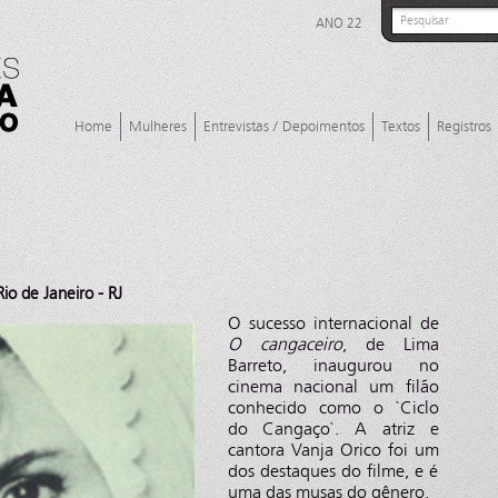
ANO 22
Home
Mulheres
Entrevistas / Depoimentos
Textos
Registros
o de Janeiro - RJ
O sucesso internacional de
O cangaceiro
, de Lima
Barreto, inaugurou no
cinema nacional um filão
conhecido como o `Ciclo
do Cangaço`. A atriz e
cantora Vanja Orico foi um
dos destaques do filme, e é
uma das musas do gênero.