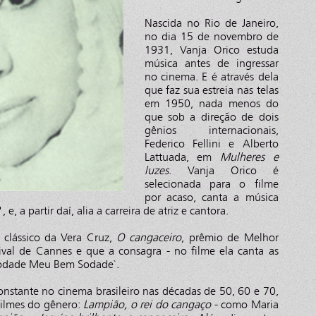
Nascida no Rio de Janeiro,
no dia 15 de novembro de
1931, Vanja Orico estuda
música antes de ingressar
no cinema. E é através dela
que faz sua estreia nas telas
em 1950, nada menos do
que sob a direção de dois
gênios internacionais,
Federico Fellini e Alberto
Lattuada, em
Mulheres e
luzes
. Vanja Orico é
selecionada para o filme
por acaso, canta a música
 a partir daí, alia a carreira de atriz e cantora.
o clássico da Vera Cruz,
O cangaceiro
, prêmio de Melhor
ival de Cannes e que a consagra - no filme ela canta as
`Sodade Meu Bem Sodade`.
nstante no cinema brasileiro nas décadas de 50, 60 e 70,
filmes do gênero:
Lampião, o rei do cangaço
- como Maria