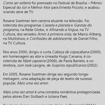
Como ser solteiro
foi premiado no Festival de Brasília – Prêmio
Especial do Júri e Melhor Ator para Ernesto Piccolo; e acabou
virando série de TV.
Rosane Svartman tem carreira atuante na televisão. Foi
roteirista dos programas
Casseta e planeta
e
Garotas do
programa
, na Rede Globo, e
Afinando a língua
, na TV
Cultura; dos seriados
Amor à primeira vista
, de Marco Altberg,
no Multishow, e
Confissões de adolescente
, de Daniel Filho,
na TV Cultura.
Nos anos 2000, dirigiu o curta
Cabeça de copacabana
(2000),
em homenagem ao ator e cineasta Hugo Carvana; é co-
roteirista de
Maré capoeira
(2006), de Paola Barreto; e co-
diretora, com José Lavigne, de
Suspiros republicanos
(2002).
Em 2005, Rosane Svartman dirige seu segundo longa-
metragem, uma adaptação de peça de teatro de sucesso
popular,
Mais uma vez amor
.
Mais uma vez amor
é uma comédia romântica protagonizada
pelos atores Dan Stulbach e Juliana Paes.