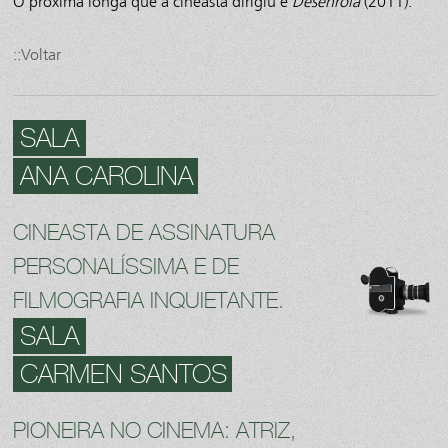
O próxima longa que a cineasta dirigiu é
Desenrola
(2011).
::Voltar
SALA
ANA CAROLINA
CINEASTA DE ASSINATURA
PERSONALÍSSIMA E DE
FILMOGRAFIA INQUIETANTE.
SALA
CARMEN SANTOS
PIONEIRA NO CINEMA: ATRIZ,