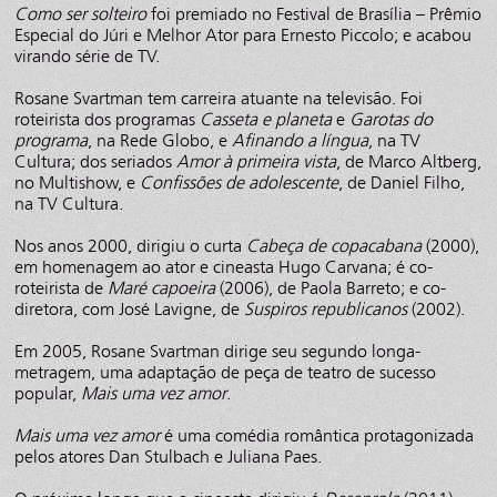
Como ser solteiro
foi premiado no Festival de Brasília – Prêmio
Especial do Júri e Melhor Ator para Ernesto Piccolo; e acabou
virando série de TV.
Rosane Svartman tem carreira atuante na televisão. Foi
roteirista dos programas
Casseta e planeta
e
Garotas do
programa
, na Rede Globo, e
Afinando a língua
, na TV
Cultura; dos seriados
Amor à primeira vista
, de Marco Altberg,
no Multishow, e
Confissões de adolescente
, de Daniel Filho,
na TV Cultura.
Nos anos 2000, dirigiu o curta
Cabeça de copacabana
(2000),
em homenagem ao ator e cineasta Hugo Carvana; é co-
roteirista de
Maré capoeira
(2006), de Paola Barreto; e co-
diretora, com José Lavigne, de
Suspiros republicanos
(2002).
Em 2005, Rosane Svartman dirige seu segundo longa-
metragem, uma adaptação de peça de teatro de sucesso
popular,
Mais uma vez amor
.
Mais uma vez amor
é uma comédia romântica protagonizada
pelos atores Dan Stulbach e Juliana Paes.