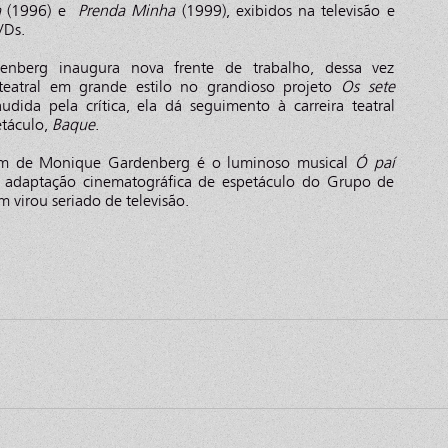
a
(1996) e
Prenda Minha
(1999), exibidos na televisão e
DVDs.
berg inaugura nova frente de trabalho, dessa vez
teatral em grande estilo no grandioso projeto
Os sete
audida pela crítica, ela dá seguimento à carreira teatral
etáculo,
Baque
.
m de Monique Gardenberg é o luminoso musical
Ó paí
ma adaptação cinematográfica de espetáculo do Grupo de
virou seriado de televisão.