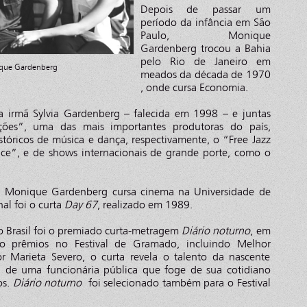
Depois de passar um
período da infância em São
Paulo, Monique
Gardenberg trocou a Bahia
pelo Rio de Janeiro em
ique Gardenberg
meados da década de 1970
, onde cursa Economia.
a irmã Sylvia Gardenberg – falecida em 1998 – e juntas
es”, uma das mais importantes produtoras do país,
istóricos de música e dança, respectivamente, o “Free Jazz
nce”, e de shows internacionais de grande porte, como o
, Monique Gardenberg cursa cinema na Universidade de
nal foi o curta
Day 67
, realizado em 1989.
no Brasil foi o premiado curta-metragem
Diário noturno
, em
o prêmios no Festival de Gramado, incluindo Melhor
r Marieta Severo, o curta revela o talento da nascente
ria de uma funcionária pública que foge de sua cotidiano
os.
Diário noturno
foi selecionado também para o Festival