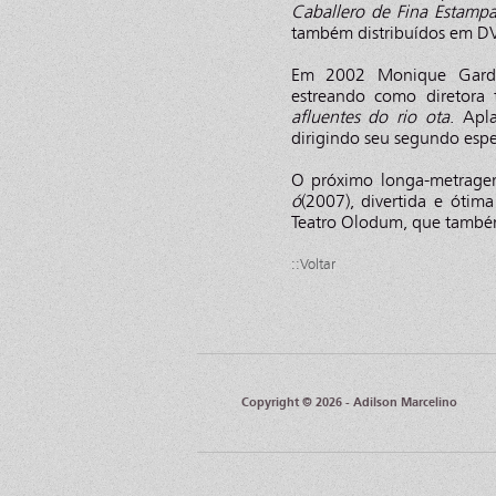
Caballero de Fina Estamp
também distribuídos em 
Em 2002 Monique Garden
estreando como diretora 
afluentes do rio ota
. Apl
dirigindo seu segundo esp
O próximo longa-metrage
ó
(2007), divertida e óti
Teatro Olodum, que também 
::Voltar
Copyright © 2026 - Adilson Marcelino