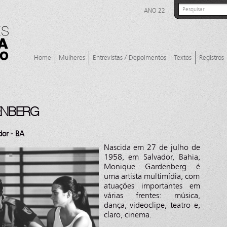
ANO 22
Home
Mulheres
Entrevistas / Depoimentos
Textos
Registros
ENBERG
dor - BA
Nascida em 27 de julho de
1958, em Salvador, Bahia,
Monique Gardenberg é
uma artista multimídia, com
atuações importantes em
várias frentes: música,
dança, videoclipe, teatro e,
claro, cinema.