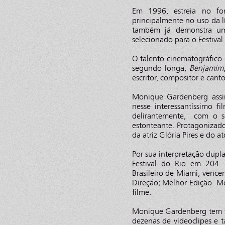
Em 1996, estreia no f
principalmente no uso da l
também já demonstra um
selecionado para o Festiva
O talento cinematográfico
segundo longa,
Benjamim
escritor, compositor e can
Monique Gardenberg assin
nesse interessantíssimo 
delirantemente, com o s
estonteante. Protagonizado
da atriz Glória Pires e do a
Por sua interpretação dupl
Festival do Rio em 204.
Brasileiro de Miami, vence
Direção; Melhor Edição. 
filme.
Monique Gardenberg tem fo
dezenas de videoclipes e 