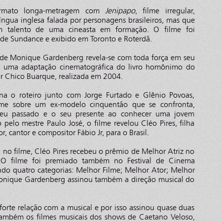
ormato longa-metragem com
Jenipapo
, filme irregular,
íngua inglesa falada por personagens brasileiros, mas que
 talento de uma cineasta em formação. O filme foi
l de Sundance e exibido em Toronto e Roterdã.
 de Monique Gardenberg revela-se com toda força em seu
, uma adaptação cinematográfica do livro homônimo do
tor Chico Buarque, realizada em 2004.
a o roteiro junto com Jorge Furtado e Glênio Povoas,
filme sobre um ex-modelo cinquentão que se confronta,
eu passado e o seu presente ao conhecer uma jovem
 pelo mestre Paulo José, o filme revelou Cléo Pires, filha
tor, cantor e compositor Fábio Jr, para o Brasil.
a no filme, Cléo Pires recebeu o prêmio de Melhor Atriz no
 O filme foi premiado também no Festival de Cinema
ndo quatro categorias: Melhor Filme; Melhor Ator; Melhor
Monique Gardenberg assinou também a direção musical do
rte relação com a musical e por isso assinou quase duas
também os filmes musicais dos shows de Caetano Veloso,