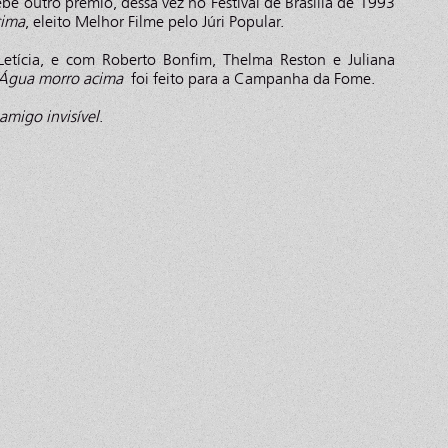
be outro prêmio, dessa vez no Festival de Brasília de 1993
cima
, eleito Melhor Filme pelo Júri Popular.
Letícia, e com Roberto Bonfim, Thelma Reston e Juliana
Água morro acima
foi feito para a Campanha da Fome.
amigo invisível
.