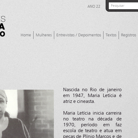
ANO 22
Home
Mulheres
Entrevistas / Depoimentos
Textos
Registros
Nascida no Rio de janeiro
em 1947, Maria Letícia é
atriz e cineasta.
Maria Letícia inicia carreira
no teatro na década de
1970, período em faz
escola de teatro e atua em
peças de Plínio Marcos e de