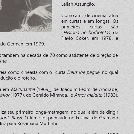
Leilah Assunção.
Como atriz de cinema, atua
em curtas e em longas. Os
primeiros curtas são
História de borboletas
, de
Flávio Coker, em 1978, e
aldo German, em 1979.
ras também na década de 70 como assistente de direção de
nte
.
treia como cineasta com o curta
Deus lhe pegue
, no qual
odução e o roteiro.
ua em
Macunaíma
(1969_, de Joaquim Pedro de Andrade,
aflor
(1977), de Geraldo Miranda, e
Amor maldito
(1983),
liza seu primeiro longa-metragem, no qual além de dirigir
bril, Brasil
. O filme foi premiado no Festival de Gramado
triz para Rosamaria Murtinho.