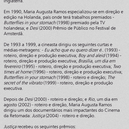
Inglaterra.
Em 1990, Maria Augusta Ramos especializou-se em direção e
edição na Holanda, país onde terá trabalhos premiados -
Butterflies in your stomach
(1998) premiado pela TV
holandesa; e
Desi
(2000) Prêmio de Público no Festival de
Amsterdã.
De 1993 a 1999, a cineasta dirigiu os seguintes curtas e
médias-metragens: -
Eu acho que eu quero dizer é..
(1993) -
roteiro, direção e produção executiva;
Boy and aleid
(1994) -
roteiro, direção e produção executiva;
Brasília, um dia em
fevereiro
(1995) - roteiro, direção e produção executiva;
Two
times at home
(1996) - roteiro, direção e produção executiva;
Butterflies in your stomach
(1998) - roteiro e direção;
The
secret of the vibrato
(1999) - roteiro, direção e produção
executiva.
Depois de
Desi
(2000) - roteiro e direção; e
Rio
, um dia em
agosto (2002) - roteiro e direção, Maria Augusta Ramos
dirigiu um dos documentários mais impactantes do Cinema
da Retomada:
Justiça
(2004) - roteiro e direção.
Justiça
recebeu os seguintes prêmios: