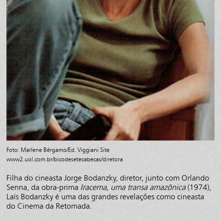
Foto: Marlene Bérgamo/Ed. Viggiani Site
www2.uol.com.br/bicodesetecabecas/diretora
Filha do cineasta Jorge Bodanzky, diretor, junto com Orlando
Senna, da obra-prima
Iracema, uma transa amazônica
(1974),
Laís Bodanzky é uma das grandes revelações como cineasta
do Cinema da Retomada.