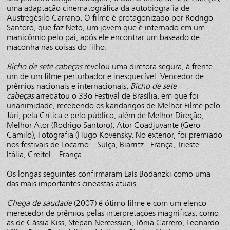
uma adaptação cinematográfica da autobiografia de
Austregésilo Carrano. O filme é protagonizado por Rodrigo
Santoro, que faz Neto, um jovem que é internado em um
manicômio pelo pai, após ele encontrar um baseado de
maconha nas coisas do filho.
Bicho de sete cabeças
revelou uma diretora segura, à frente
um de um filme perturbador e inesquecível. Vencedor de
prêmios nacionais e internacionais,
Bicho de sete
cabeças
arrebatou o 33o Festival de Brasília, em que foi
unanimidade, recebendo os kandangos de Melhor Filme pelo
Júri, pela Crítica e pelo público, além de Melhor Direção,
Melhor Ator (Rodrigo Santoro), Ator Coadjuvante (Gero
Camilo), Fotografia (Hugo Kovensky. No exterior, foi premiado
nos festivais de Locarno – Suíça, Biarritz - França, Trieste –
Itália, Creitel – França.
Os longas seguintes confirmaram Laís Bodanzki como uma
das mais importantes cineastas atuais.
Chega de saudade
(2007) é ótimo filme e com um elenco
merecedor de prêmios pelas interpretações magníficas, como
as de Cássia Kiss, Stepan Nercessian, Tônia Carrero, Leonardo