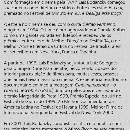
Com formação em cinema pela FAAP, Laís Bodanzky começou
sua carreira como diretora de vídeos. Entre eles estão
Bia bai
,
premiado no Festival de Minuto em 93, e
Desliga esse troço!
.
A estreia no cinema se deu com o curta
Cartão vermelho
,
dirigido em 1994. O filme é protagonizado por Camila Kolber
como uma garota vidrada em futebol, e recebeu vários
prêmios, entre eles o de Melhor Direção no FestRio94, o de
Melhor Atriz e Prêmio da Crítica no Festival de Brasília, além
de ser exibido em Nova York, França e Espanha.
A partir de 1996, Laís Bodanzky se juntou a Luiz Bolognesi
para o projeto Cine Mambembe, percorrendo cidades do
interior para exibição de filmes para, muitas vezes, pessoas
que jamais haviam assistido cinema. A experiência resultou no
documentário em média-metragem
Cine mambembe – o
cinema descobre o Brasil
, dirigido pelos dois e vencedor do
prêmio Margarida de Prata 1999, Prêmio Especial do Júri no
Festival de Gramado 1999, 2o Melhor Documentário da
América Latina no Festival de Havana 1999, Melhor Filme de
Internacional Vanguarda no Festival de Nova York 2000.
Em 2001, Laís Bodanzky conquista a crítica e o público com
seu primeiro longa-metragem, o ótimo
Bicho de sete cabeças
,