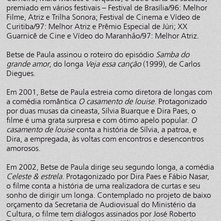
premiado em vários festivais – Festival de Brasília/96: Melhor
Filme, Atriz e Trilha Sonora; Festival de Cinema e Vídeo de
Curitiba/97: Melhor Atriz e Prêmio Especial de Júri; XX
Guarnicê de Cine e Vídeo do Maranhão/97: Melhor Atriz.
Betse de Paula assinou o roteiro do episódio
Samba do
grande amor
, do longa
Veja essa canção
(1999), de Carlos
Diegues.
Em 2001, Betse de Paula estreia como diretora de longas com
a comédia romântica
O casamento de louise
. Protagonizado
por duas musas da cineasta, Sílvia Buarque e Dira Paes, o
filme é uma grata surpresa e com ótimo apelo popular.
O
casamento de louise
conta a história de Sílvia, a patroa, e
Dira, a empregada, às voltas com encontros e desencontros
amorosos.
Em 2002, Betse de Paula dirige seu segundo longa, a comédia
Celeste & estrela
. Protagonizado por Dira Paes e Fábio Nasar,
o filme conta a história de uma realizadora de curtas e seu
sonho de dirigir um longa. Contemplado no projeto de baixo
orçamento da Secretaria de Audiovisual do Ministério da
Cultura, o filme tem diálogos assinados por José Roberto