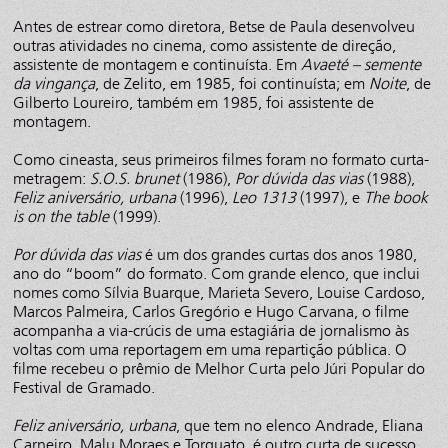
Antes de estrear como diretora, Betse de Paula desenvolveu
outras atividades no cinema, como assistente de direção,
assistente de montagem e continuísta. Em
Avaeté – semente
da vingança
, de Zelito, em 1985, foi continuísta; em
Noite
, de
Gilberto Loureiro, também em 1985, foi assistente de
montagem.
Como cineasta, seus primeiros filmes foram no formato curta-
metragem:
S.O.S. brunet
(1986),
Por dúvida das vias
(1988),
Feliz aniversário, urbana
(1996),
Leo 1313
(1997), e
The book
is on the table
(1999).
Por dúvida das vias
é um dos grandes curtas dos anos 1980,
ano do “boom” do formato. Com grande elenco, que inclui
nomes como Sílvia Buarque, Marieta Severo, Louise Cardoso,
Marcos Palmeira, Carlos Gregório e Hugo Carvana, o filme
acompanha a via-crúcis de uma estagiária de jornalismo às
voltas com uma reportagem em uma repartição pública. O
filme recebeu o prêmio de Melhor Curta pelo Júri Popular do
Festival de Gramado.
Feliz aniversário, urbana
, que tem no elenco Andrade, Eliana
Carneiro, Malu Moraes e Torquato, é outro curta de sucesso,