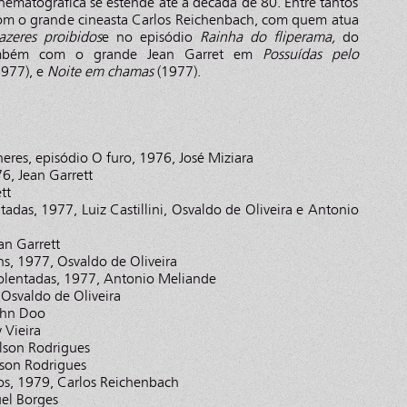
inematográfica se estende até a década de 80. Entre tantos
 com o grande cineasta Carlos Reichenbach, com quem atua
azeres proibidos
e no episódio
Rainha do fliperama,
do
mbém com o grande Jean Garret em
Possuídas pelo
977), e
Noite em chamas
(1977).
res, episódio O furo, 1976, José Miziara
6, Jean Garrett
tt
tadas, 1977, Luiz Castillini, Osvaldo de Oliveira e Antonio
an Garrett
ns, 1977, Osvaldo de Oliveira
iolentadas, 1977, Antonio Meliande
 Osvaldo de Oliveira
John Doo
 Vieira
lson Rodrigues
son Rodrigues
dos, 1979, Carlos Reichenbach
el Borges