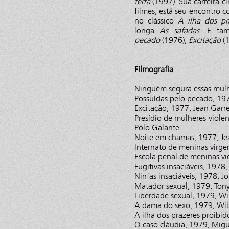
terra
(1997). Sua carreira c
filmes, está seu encontro
no clássico
A ilha dos pr
longa
As safadas
. E ta
pecado
(1976),
Excitação
(1
Filmografia
Ninguém segura essas mulhe
Possuídas pelo pecado, 197
Excitação, 1977, Jean Garre
Presídio de mulheres violen
Pólo Galante
Noite em chamas, 1977, Je
Internato de meninas virge
Escola penal de meninas v
Fugitivas insaciáveis, 1978,
Ninfas insaciáveis, 1978, 
Matador sexual, 1979, Tony
Liberdade sexual, 1979, Wi
A dama do sexo, 1979, Wil
A ilha dos prazeres proibi
O caso cláudia, 1979, Migu