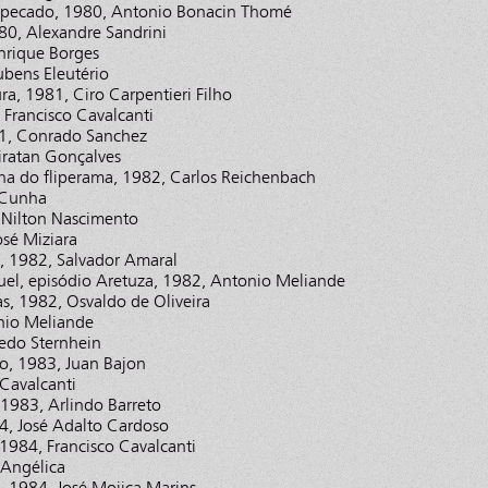
do pecado, 1980, Antonio Bonacin Thomé
80, Alexandre Sandrini
nrique Borges
ubens Eleutério
, 1981, Ciro Carpentieri Filho
, Francisco Cavalcanti
1, Conrado Sanchez
iratan Gonçalves
nha do fliperama, 1982, Carlos Reichenbach
 Cunha
 Nilton Nascimento
osé Miziara
, 1982, Salvador Amaral
uel, episódio Aretuza, 1982, Antonio Meliande
as, 1982, Osvaldo de Oliveira
nio Meliande
redo Sternhein
o, 1983, Juan Bajon
 Cavalcanti
1983, Arlindo Barreto
4, José Adalto Cardoso
 1984, Francisco Cavalcanti
 Angélica
, 1984, José Mojica Marins