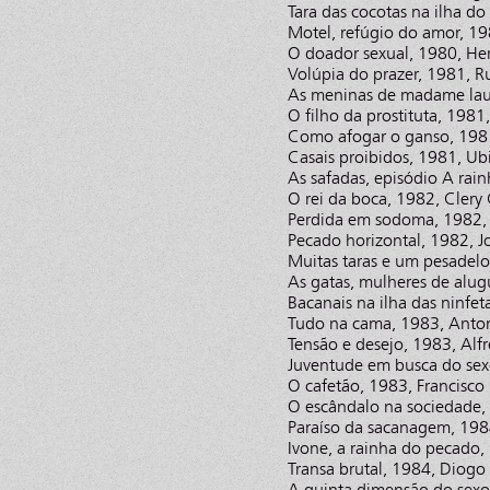
Tara das cocotas na ilha 
Motel, refúgio do amor, 19
O doador sexual, 1980, He
Volúpia do prazer, 1981, R
As meninas de madame laura
O filho da prostituta, 1981
Como afogar o ganso, 198
Casais proibidos, 1981, Ub
As safadas, episódio A rai
O rei da boca, 1982, Clery
Perdida em sodoma, 1982,
Pecado horizontal, 1982, J
Muitas taras e um pesadelo
As gatas, mulheres de alug
Bacanais na ilha das ninfet
Tudo na cama, 1983, Anto
Tensão e desejo, 1983, Alf
Juventude em busca do sex
O cafetão, 1983, Francisco
O escândalo na sociedade, 
Paraíso da sacanagem, 198
Ivone, a rainha do pecado,
Transa brutal, 1984, Diogo
A quinta dimensão do sexo