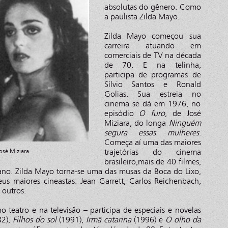
absolutas do gênero. Como
a paulista Zilda Mayo.
Zilda Mayo começou sua
carreira atuando em
comerciais de TV na década
de 70. E na telinha,
participa de programas de
Sílvio Santos e Ronald
Golias. Sua estreia no
cinema se dá em 1976, no
episódio
O furo
, de José
Miziara, do longa
Ninguém
segura essas mulheres
.
Começa aí uma das maiores
trajetórias do cinema
osé Miziara
brasileiro,mais de 40 filmes,
ano. Zilda Mayo torna-se uma das musas da Boca do Lixo,
s maiores cineastas: Jean Garrett, Carlos Reichenbach,
e outros.
teatro e na televisão – participa de especiais e novelas
2),
Filhos do sol
(1991),
Irmã catarina
(1996) e
O olho da