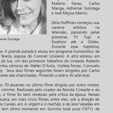
Roberto Farias, Carlos
Manga, Adhemar Gonzaga
e José Mojica Marins.
Zélia Hoffman começou sua
carreira artística na
televisão, passando pelas
pioneiras TV Tupi e
dhemar Gonzaga
Excelsior até a Globo.
Durante essa trajetória,
mo
A grande parada
e atuou em programa humorístico de
Tereza, esposa do Coronel Limoeiro. A atriz estreou em
da lua
, um dos primeiros trabalhos do cineasta Roberto
lentos cômicos de Walter D’Avila, Violeta Ferraz, Consuelo
. Seus dois filmes seguintes foram dirigidos por Carlos
stres das chanchadas,
Pintando o sete
e
As sete evas
.
os 70 atuando no último filme dirigido por outro mestre,
o mínimo
. Realizado pelo criador da Revista Cinearte e do
, o filme foi bem recebido pela crítica da época. Nesses
uaria, em mais cinco filmes, entre eles, sob a direção de
 do Caixão, em A
virgem e o machão
; e de Jece Valadão em
z tem ótimo momento em
Soninha toda pura
(1971), de