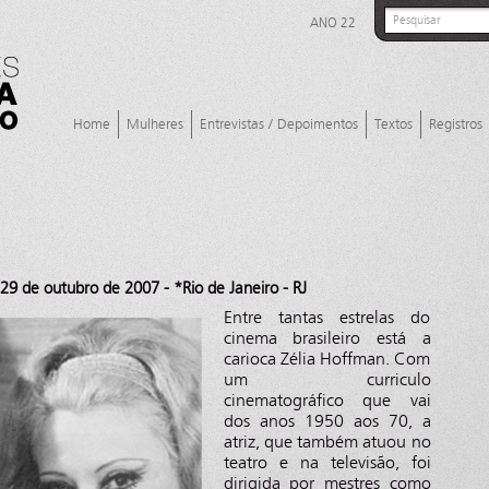
ANO 22
Home
Mulheres
Entrevistas / Depoimentos
Textos
Registros
9 de outubro de 2007 - *Rio de Janeiro - RJ
Entre tantas estrelas do
cinema brasileiro está a
carioca Zélia Hoffman. Com
um curriculo
cinematográfico que vai
dos anos 1950 aos 70, a
atriz, que também atuou no
teatro e na televisão, foi
dirigida por mestres como