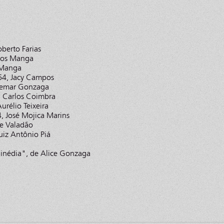
berto Farias
rlos Manga
 Manga
4, Jacy Campos
hemar Gonzaga
, Carlos Coimbra
urélio Teixeira
, José Mojica Marins
ce Valadão
uiz Antônio Piá
Cinédia", de Alice Gonzaga