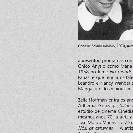
Cena de Salário mínimo, 1970, A
apresentou programas co
Chico Anysio como Maria 
1958 no filme
No mundo 
Farias, e que reunia os ta
Leandro e Nancy Wanderley
Manga, um dos maiores me
Zélia Hoffman entra os an
Adhemar Gonzaga,
Salári
estúdio de cinema Cinédia
mesmos anos 70, a atriz at
José Mojica Marins – o Zé
Nós, os canalhas
. A atri