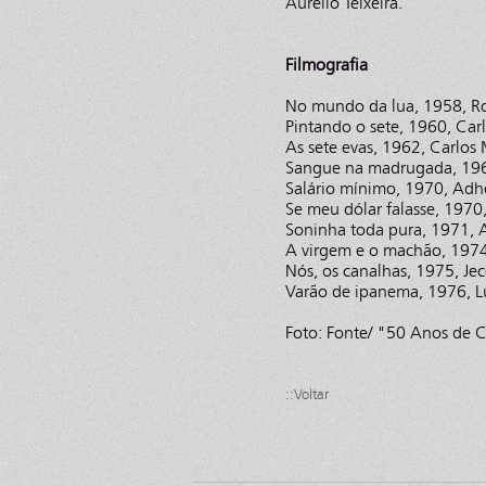
Aurélio Teixeira.
Filmografia
No mundo da lua, 1958, Ro
Pintando o sete, 1960, Ca
As sete evas, 1962, Carlos
Sangue na madrugada, 196
Salário mínimo, 1970, Ad
Se meu dólar falasse, 1970
Soninha toda pura, 1971, A
A virgem e o machão, 1974
Nós, os canalhas, 1975, Je
Varão de ipanema, 1976, L
Foto: Fonte/ "50 Anos de 
::Voltar