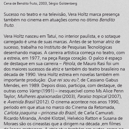
Cena de Bendito fruto, 2003, Sérgio Goldenberg
Sucesso no teatro e na televisão, Vera Holtz marca presença
também no cinema em atuações como no ótimo
Bendito
fruto
.
Vera Holtz nasceu em Tatuí, no interior paulista, e o sotaque
carregado é uma de suas marcas. Antes de se tornar atriz de
sucesso, trabalha no Instituto de Pesquisas Tecnológicas
desenhando mapas. A carreira artística começa no teatro, com
a estreia, em 1977, na peça Rasga coração. O palco é espaço
de destaque em sua carreira –
Pérola
, de Mauro Rasi foi um
dos maiores sucessos da atriz e também do teatro brasileiro na
década de 1990. Vera Holtz estreia em novelas também em
importante produção:
Que rei sou eu?
, de Cassiano Gabus
Mendes, em 1989. Depois disso, participa, com destaque, de
outras como
Vamp
(1991) – inesquecível como Ms Alice Penn
Taylor;
Mulheres apaixonadas
(2003),
Paraíso tropical
(2007),
e
Avenida Brasil
(2012). O cinema acontece nos anos 1990,
período em que atua no marco do Cinema da Retomada,
Carlota joaquina – princesa do Brazil
, de Carla Camurati.
Ricardo Miranda, André Klotzel, Helvécio Ratton e Susana de
Moraes são os cineastas que a dirigem na década ,em filmes