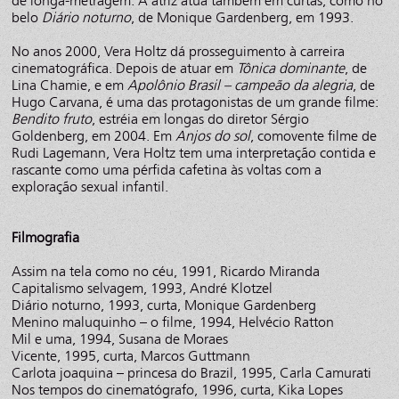
de longa-metragem. A atriz atua também em curtas, como no
belo
Diário noturno
, de Monique Gardenberg, em 1993.
No anos 2000, Vera Holtz dá prosseguimento à carreira
cinematográfica. Depois de atuar em
Tônica dominante
, de
Lina Chamie, e em
Apolônio Brasil – campeão da alegria
, de
Hugo Carvana, é uma das protagonistas de um grande filme:
Bendito fruto
, estréia em longas do diretor Sérgio
Goldenberg, em 2004. Em
Anjos do sol
, comovente filme de
Rudi Lagemann, Vera Holtz tem uma interpretação contida e
rascante como uma pérfida cafetina às voltas com a
exploração sexual infantil.
Filmografia
Assim na tela como no céu, 1991, Ricardo Miranda
Capitalismo selvagem, 1993, André Klotzel
Diário noturno, 1993, curta, Monique Gardenberg
Menino maluquinho – o filme, 1994, Helvécio Ratton
Mil e uma, 1994, Susana de Moraes
Vicente, 1995, curta, Marcos Guttmann
Carlota joaquina – princesa do Brazil, 1995, Carla Camurati
Nos tempos do cinematógrafo, 1996, curta, Kika Lopes