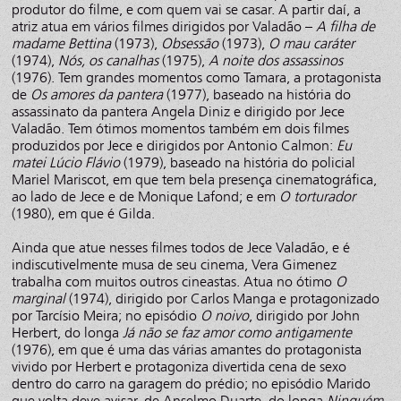
produtor do filme, e com quem vai se casar. A partir daí, a
atriz atua em vários filmes dirigidos por Valadão –
A filha de
madame Bettina
(1973),
Obsessão
(1973),
O mau caráter
(1974),
Nós, os canalhas
(1975),
A noite dos assassinos
(1976). Tem grandes momentos como Tamara, a protagonista
de
Os amores da pantera
(1977), baseado na história do
assassinato da pantera Angela Diniz e dirigido por Jece
Valadão. Tem ótimos momentos também em dois filmes
produzidos por Jece e dirigidos por Antonio Calmon:
Eu
matei Lúcio Flávio
(1979), baseado na história do policial
Mariel Mariscot, em que tem bela presença cinematográfica,
ao lado de Jece e de Monique Lafond; e em
O torturador
(1980), em que é Gilda.
Ainda que atue nesses filmes todos de Jece Valadão, e é
indiscutivelmente musa de seu cinema, Vera Gimenez
trabalha com muitos outros cineastas. Atua no ótimo
O
marginal
(1974), dirigido por Carlos Manga e protagonizado
por Tarcísio Meira; no episódio
O noivo
, dirigido por John
Herbert, do longa
Já não se faz amor como antigamente
(1976), em que é uma das várias amantes do protagonista
vivido por Herbert e protagoniza divertida cena de sexo
dentro do carro na garagem do prédio; no episódio Marido
que volta deve avisar, de Anselmo Duarte, do longa
Ninguém