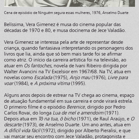
Cena de episódio de Ninguém segura essas mulheres, 1976, Anselmo Duarte
Belíssima, Vera Gimenez é musa do cinema popular das
décadas de 1970 e 80, e musa docinema de Jece Valadão.
Vera Gimenez se interessa pela arte de representar desde
criança, quando fantasiava interpretando os personagens dos
livros que lia, ainda que só bem mais tarde foi se afirmar
como atriz. O início da carreira artística foi na televisão, ao
atuar em
Os fantoches
, novela de Ivani Ribeiro dirigida por
Walter Avancini na TV Excelsior em 1967/68. Na TV, atua em
novelas como
Escalada
(1975),
Anjo mau
(1976),
Livre para
voar
(1984), e
A próxima vítima
(1995).
Alguns anos depois de estrear na TV chega ao cinema, espaço
de atuação fundamental em sua carreira e onde virará estrela.
O primeiro filme é o episódio
Berenice
, dirigido por Pedro
Carlos Rovai, do longa
Lua de mel e amendoim
(1971).
Depois atua em
Tô na tua, ô bicho
(1971), de Raul Araújo, e
O
descarte
(1973), de Anselmo Duarte. Um ano antes, atua em
A difícil vida fácil
(1972), dirigido por Alberto Pieralisi, e que
vai marcar seu encontro com Jece Valadão, protagonista e