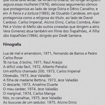
segura essas mulheres
(1976), delicioso seguimento cômico
que protagoniza ao lado de Jorge Dória e Dênis Carvalho; e
em
A freira e a tortura
(1983), de Ozualdo Candeias, em que
protagoniza como a religiosa do título, ao lado de David
Cardoso. Carlos Imperial, Alcino Diniz, Carlos Coimbra, Alan
Pek e Victor di Mello são outros cineastas que dirigem a atriz.
Vera Gimenez atua também em filme dos Trapalhões,
A filha
dos trapalhões
(1984), dirigido por Dedé Santana.
Filmografia
Lua de mel e amendoim, 1971, Fernando de Barros e Pedro
Carlos Rovai
Tô na tua, ô bicho, 1971, Raul Araújo
A difícil vida fácil, 1972, Alberto Pieralisi
Um edifício chamado 200, 1973, Carlos Imperial
Obsessão, 1973, Jece Valadão
A filha de madame Bettina, 1973, Jece Valadão
O descarte, 1973, Anselmo Duarte
O mau caráter, 1974, Jece Valadão
O marginal, 1974, Carlos Manga
Nós, os canalhas, 1975, Jece Valadão
As loucuras de um sedutor, 1975, Alcino Diniz