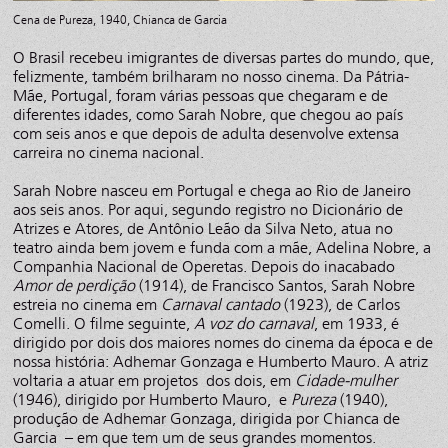
Cena de Pureza, 1940, Chianca de Garcia
O Brasil recebeu imigrantes de diversas partes do mundo, que,
felizmente, também brilharam no nosso cinema. Da Pátria-
Mãe, Portugal, foram várias pessoas que chegaram e de
diferentes idades, como Sarah Nobre, que chegou ao país
com seis anos e que depois de adulta desenvolve extensa
carreira no cinema nacional.
Sarah Nobre nasceu em Portugal e chega ao Rio de Janeiro
aos seis anos. Por aqui, segundo registro no Dicionário de
Atrizes e Atores, de Antônio Leão da Silva Neto, atua no
teatro ainda bem jovem e funda com a mãe, Adelina Nobre, a
Companhia Nacional de Operetas. Depois do inacabado
Amor de perdição
(1914), de Francisco Santos, Sarah Nobre
estreia no cinema em
Carnaval cantado
(1923), de Carlos
Comelli. O filme seguinte,
A voz do carnaval
, em 1933, é
dirigido por dois dos maiores nomes do cinema da época e de
nossa história: Adhemar Gonzaga e Humberto Mauro. A atriz
voltaria a atuar em projetos dos dois, em
Cidade-mulher
(1946), dirigido por Humberto Mauro, e
Pureza
(1940),
produção de Adhemar Gonzaga, dirigida por Chianca de
Garcia – em que tem um de seus grandes momentos.