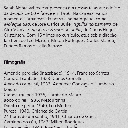
Sarah Nobre vai marcar presença em nossas telas até o início
da década de 60 – falece em 1966. Na carreira, vários
momentos luminosos da nossa cinematografia, como
Moleque tião
, de José Carlos Burle;
Agulha no palheiro
, de
Alex Viany; e
Viagem aos seios de duília
, de Carlos Hugo
Cristensen. Com 15 filmes no currículo, atua sob a direção
também de Leo Merten, Milton Rodrigues, Carlos Manga,
Eurídes Ramos e Hélio Barroso.
Filmografia
Amor de perdição (inacabado), 1914, Francisco Santos
Carnaval cantado, 1923, Carlos Comelli
A voz do carnaval, 1933, Adhemar Gonzaga e Humberto
Mauro
Cidade-mulher, 1936, Humberto Mauro
Bobo do rei, 1936, Mesquitinha
Direito de pecar, 1940, Leo Merten
Pureza, 1940, Chianca de Garcia
24 horas de um sonho, 1941, Chianca de Garcia
Caminho do céu, 1943, Milton Rodrigues
Moleque tião, 1943, José Carlos Burle