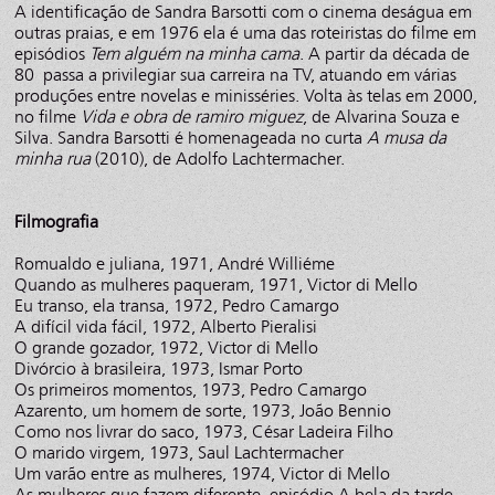
A identificação de Sandra Barsotti com o cinema deságua em
outras praias, e em 1976 ela é uma das roteiristas do filme em
episódios
Tem alguém na minha cama
. A partir da década de
80 passa a privilegiar sua carreira na TV, atuando em várias
produções entre novelas e minisséries. Volta às telas em 2000,
no filme
Vida e obra de ramiro miguez
, de Alvarina Souza e
Silva. Sandra Barsotti é homenageada no curta
A musa da
minha rua
(2010), de Adolfo Lachtermacher.
Filmografia
Romualdo e juliana, 1971, André Williéme
Quando as mulheres paqueram, 1971, Victor di Mello
Eu transo, ela transa, 1972, Pedro Camargo
A difícil vida fácil, 1972, Alberto Pieralisi
O grande gozador, 1972, Victor di Mello
Divórcio à brasileira, 1973, Ismar Porto
Os primeiros momentos, 1973, Pedro Camargo
Azarento, um homem de sorte, 1973, João Bennio
Como nos livrar do saco, 1973, César Ladeira Filho
O marido virgem, 1973, Saul Lachtermacher
Um varão entre as mulheres, 1974, Victor di Mello
As mulheres que fazem diferente, episódio A bela da tarde,