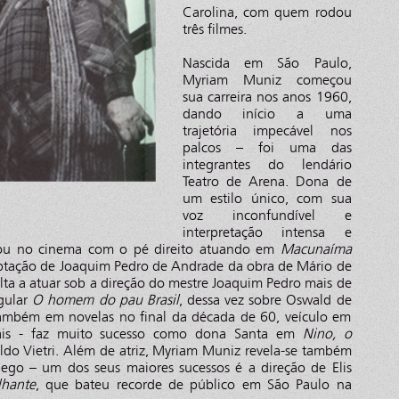
Carolina, com quem rodou
três filmes.
Nascida em São Paulo,
Myriam Muniz começou
sua carreira nos anos 1960,
dando início a uma
trajetória impecável nos
palcos – foi uma das
integrantes do lendário
Teatro de Arena. Dona de
um estilo único, com sua
voz inconfundível e
interpretação intensa e
treou no cinema com o pé direito atuando em
Macunaíma
aptação de Joaquim Pedro de Andrade da obra de Mário de
ta a atuar sob a direção do mestre Joaquim Pedro mais de
gular
O homem do pau Brasil
, dessa vez sobre Oswald de
também em novelas no final da década de 60, veículo em
uais - faz muito sucesso como dona Santa em
Nino, o
ldo Vietri. Além de atriz, Myriam Muniz revela-se também
ôlego – um dos seus maiores sucessos é a direção de Elis
lhante
, que bateu recorde de público em São Paulo na