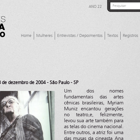
ANO 22
Home
Mulheres
Entrevistas / Depoimentos
Textos
Registros
 de dezembro de 2004 - São Paulo - SP
Um dos nomes
fundamentais das artes
cênicas brasileiras, Myriam
Muniz encantou gerações
no teatro,e, felizmente,
levou sua arte também para
as telas do cinema nacional.
Entre outros, a atriz foi uma
das musas da cineasta Ana