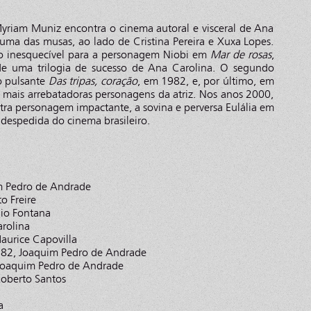
yriam Muniz encontra o cinema autoral e visceral de Ana
 uma das musas, ao lado de Cristina Pereira e Xuxa Lopes.
o inesquecível para a personagem Niobi em
Mar de rosas
,
de uma trilogia de sucesso de Ana Carolina. O segundo
o pulsante
Das tripas, coração
, em 1982, e, por último, em
mais arrebatadoras personagens da atriz. Nos anos 2000,
ra personagem impactante, a sovina e perversa Eulália em
a despedida do cinema brasileiro.
 Pedro de Andrade
o Freire
io Fontana
rolina
aurice Capovilla
982, Joaquim Pedro de Andrade
 Joaquim Pedro de Andrade
oberto Santos
a