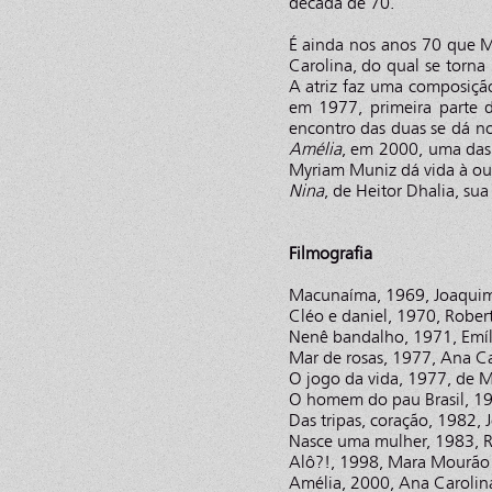
década de 70.
É ainda nos anos 70 que M
Carolina, do qual se torna
A atriz faz uma composiçã
em 1977, primeira parte 
encontro das duas se dá n
Amélia
, em 2000, uma das 
Myriam Muniz dá vida à out
Nina
, de Heitor Dhalia, su
Filmografia
Macunaíma, 1969, Joaquim
Cléo e daniel, 1970, Robert
Nenê bandalho, 1971, Emíl
Mar de rosas, 1977, Ana Ca
O jogo da vida, 1977, de M
O homem do pau Brasil, 1
Das tripas, coração, 1982,
Nasce uma mulher, 1983, R
Alô?!, 1998, Mara Mourão
Amélia, 2000, Ana Carolin