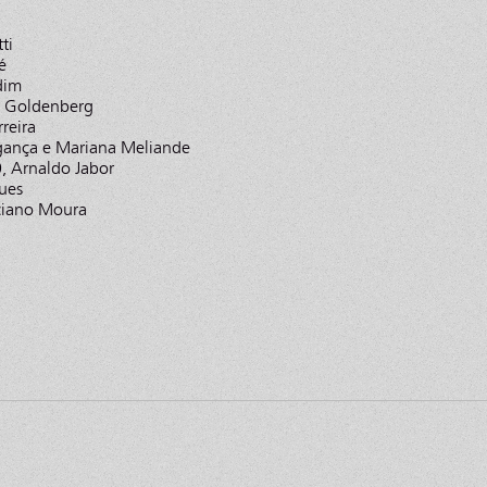
ti
é
dim
o Goldenberg
reira
agança e Mariana Meliande
, Arnaldo Jabor
ues
uciano Moura