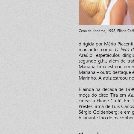
Cena de Kenoma, 1998, Eliane Caff
dirigida por Mário Piacent
marcantes como
O livro d
Araújo; espetáculos dir
segundo g.h.; além de tra
Mariana Lima estreou em 
Mariana – outro destaque
Marinho. A atriz estreou 
É ainda na década de 19
moça do circo Tira em
Ke
cineasta Eliane Caffé. Em
Prestes, irmã de Luis Carlo
Sérgio Goldenberg; e em 
hilariante trio de maconhe