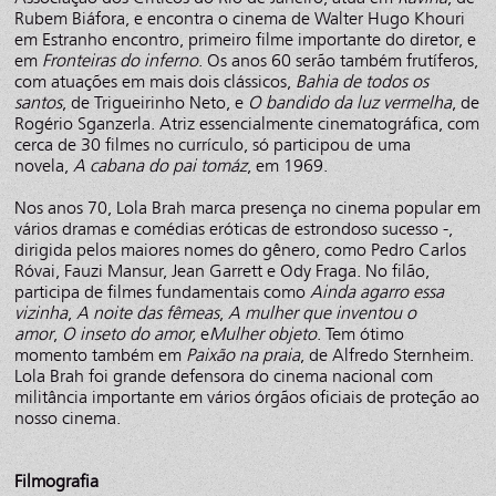
Rubem Biáfora, e encontra o cinema de Walter Hugo Khouri
em Estranho encontro, primeiro filme importante do diretor, e
em
Fronteiras do inferno
. Os anos 60 serão também frutíferos,
com atuações em mais dois clássicos,
Bahia de todos os
santos
, de Trigueirinho Neto, e
O bandido da luz vermelha
, de
Rogério Sganzerla. Atriz essencialmente cinematográfica, com
cerca de 30 filmes no currículo, só participou de uma
novela,
A cabana do pai tomáz
, em 1969.
Nos anos 70, Lola Brah marca presença no cinema popular em
vários dramas e comédias eróticas de estrondoso sucesso -,
dirigida pelos maiores nomes do gênero, como Pedro Carlos
Róvai, Fauzi Mansur, Jean Garrett e Ody Fraga. No filão,
participa de filmes fundamentais como
Ainda agarro essa
vizinha
,
A noite das fêmeas
,
A mulher que inventou o
amor
,
O inseto do amor,
e
Mulher objeto
. Tem ótimo
momento também em
Paixão na praia
, de Alfredo Sternheim.
Lola Brah foi grande defensora do cinema nacional com
militância importante em vários órgãos oficiais de proteção ao
nosso cinema.
Filmografia