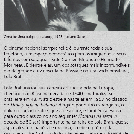
Cena de Uma pulga na balança, 1953, Luciano Salce
O cinema nacional sempre foi e é, durante toda a sua
trajetória, um espaço democrático para os imigrantes e seus
talentos com sotaque – vide Carmen Miranda e Henriette
Morineau. E dentre elas, um dos sotaques mais inconfundíveis
é o da grande atriz nascida na Rússia e naturalizada brasileira,
Lola Brah.
Lola Brah iniciou sua carreira artística ainda na Europa,
chegando ao Brasil na década de 1940 – naturaliza-se
brasileira em 48. A atriz estreia nas telas em 1953 no clássico
do
Uma pulga na balança
, dirigido por outro estrangeiro, o
italiano Luciano Salce, que a descobre, e também a escala
para outro clássico no ano seguinte:
Floradas na serra
. A
década de 50 será importante na carreira de Lola Brah, que se
especializa em papéis de grã-fina, recebe o prêmio da
Associação dos Críticos do Rio de Janeiro, atua em
Ravina
, de