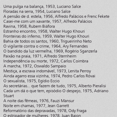
Uma pulga na balança, 1953, Luciano Salce
Floradas na serra, 1954, Luciano Salce
A pensão de d. estela, 1956, Alfredo Palácios e Frenc Fekete
Casei-me com um xavante, 1957, Alfredo Palácios
Ravina, 1958, Rubem Biáfora
Estranho encontro, 1958, Walter Hugo Khouri
Fronteiras do inferno, 1959, Walter Hugo Khouri
Bahia de todos os santos, 1960, Trigueirinho Neto
O vigilante contra o crime, 1964, Ary Fernandes
O bandido da luz vermelha, 1969, Rogério Sganzerla
Paixão na praia, 1971, Alfredo Sternheim
Independência ou morte, 1972, Carlos Coimbra
A marcha, 1972, Oswaldo Sampaio
Mestiça, a escrava indomável, 1973, Lenita Perroy
Ainda agarro essa vizinha, 1974, Pedro Carlos Róvai
O sexualista, 1975, Egídio Eccio
As secretárias... que fazem de tudo, 1975, Alberto Pieralisi
Cada um dá o que tem, episódio O despejo, 1975, Adriano
Stuart
A noite das fêmeas, 1976, Fauzi Mansur
Noite em chamas, 1977, Jean Garrett
Reformatório das depravadas, 1978, Ody Fraga
O estripador de mulheres, 1978, Juan Bajon