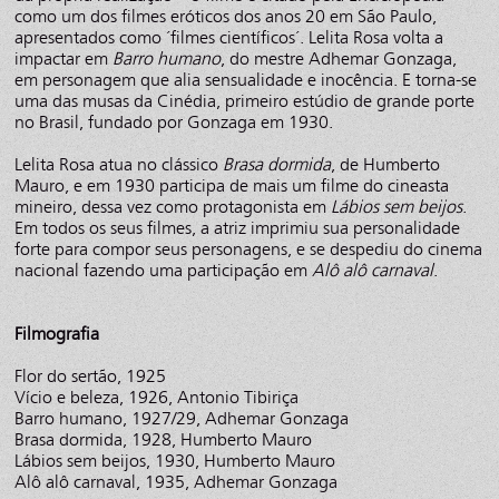
como um dos filmes eróticos dos anos 20 em São Paulo,
apresentados como ´filmes científicos´. Lelita Rosa volta a
impactar em
Barro humano
, do mestre Adhemar Gonzaga,
em personagem que alia sensualidade e inocência. E torna-se
uma das musas da Cinédia, primeiro estúdio de grande porte
no Brasil, fundado por Gonzaga em 1930.
Lelita Rosa atua no clássico
Brasa dormida
, de Humberto
Mauro, e em 1930 participa de mais um filme do cineasta
mineiro, dessa vez como protagonista em
Lábios sem beijos
.
Em todos os seus filmes, a atriz imprimiu sua personalidade
forte para compor seus personagens, e se despediu do cinema
nacional fazendo uma participação em
Alô alô carnaval
.
Filmografia
Flor do sertão, 1925
Vício e beleza, 1926, Antonio Tibiriça
Barro humano, 1927/29, Adhemar Gonzaga
Brasa dormida, 1928, Humberto Mauro
Lábios sem beijos, 1930, Humberto Mauro
Alô alô carnaval, 1935, Adhemar Gonzaga