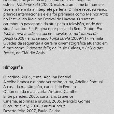
estreia,
Madame satã
(2002), realizou um filme brilhante e
teve em Hermila a intérprete perfeita. O filme recebeu vários
prêmios internacionais e ela foi premiada como Melhor Atriz
no Festival do Rio e no Festival de Havana. O sucesso
carimbou o passaporte da atriz para a televisão, onde deu
vida à cantora Elis Regina no especial da Rede Globo,
Por
toda a minha vida
, e atua em novelas como
Ciranda de
pedra
(2008), e no seriado
Força tarefa
(2009/11). Hermila
Guedes dá sequência à carreira cinematográfica atuando em
filmes como
O deserto feliz
, de Paulo Caldas, e
Baixio das
bestas
, de Cláudio Assis.
Filmografia
O pedido, 2004, curta, Adelina Pontual
A velha branca e o bode vermelho, curta, Adelina Pontual
A casa da rua são joão, curta, Lírio Ferreira
O homem da mata, curta, Antonio Carrilho
Entre paredes, 2005, curta, Eric Laurence
Cinema, aspirinas e urubus, 2005, Marcelo Gomes
O céu de suely, 2006, Karim Ainouz
Deserto feliz, 2007, Paulo Caldas