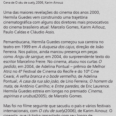
Cena de O céu de suely, 2006, Karim Ainouz
Uma das maiores revelações do cinema dos anos 2000,
Hermila Guedes vem construindo uma trajetória
cinematográfica com alguns dos diretores mais provocativos
do cinema brasileiro atual: Marcelo Gomes, Karim Aiñouz,
Paulo Caldas e Cláudio Assis.
Pernambucana, Hermila Guedes começou sua carreira no
teatro em 1999 em
A duquesa dos cajus
, direção de João
Ferreira. Nos palcos, ainda marcou presença em peças
como
Angu de sangue
, em 2004, do surpreendente texto do
escritor Marcelino Freire. No cinema, atuou nos curtas
O
pedido
, em 2004, de Adelina Pontual – prêmio de Melhor
Atriz no 4º Festival de Cinema do Recife e do 10º Cine
Ceará;
A velha branca e o bode vermelho
, de Adelina
Pontual;
A casa da rua são joão
, de Lírio Ferreira;
O homem da
mata
, de Antônio Carrilho; e
Entre paredes
, de Eric Laurence.
Hermila Guedes estreia em longas no premiado
Cinema,
aspirinas e urubus
(2005), de Marcelo Gomes.
Mas foi no filme seguinte que sacudiu o país e vários festivais
internacionais, com
O céu de suely
(2006), de Karim Ainouz. O
cineasta, que já tinha impactado com seu longa de