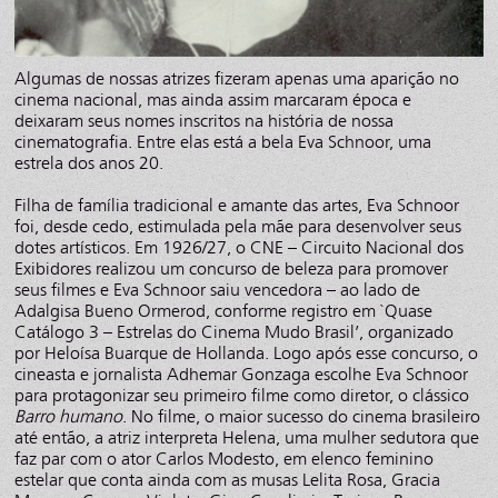
Algumas de nossas atrizes fizeram apenas uma aparição no
cinema nacional, mas ainda assim marcaram época e
deixaram seus nomes inscritos na história de nossa
cinematografia. Entre elas está a bela Eva Schnoor, uma
estrela dos anos 20.
Filha de família tradicional e amante das artes, Eva Schnoor
foi, desde cedo, estimulada pela mãe para desenvolver seus
dotes artísticos. Em 1926/27, o CNE – Circuito Nacional dos
Exibidores realizou um concurso de beleza para promover
seus filmes e Eva Schnoor saiu vencedora – ao lado de
Adalgisa Bueno Ormerod, conforme registro em `Quase
Catálogo 3 – Estrelas do Cinema Mudo Brasil’, organizado
por Heloísa Buarque de Hollanda. Logo após esse concurso, o
cineasta e jornalista Adhemar Gonzaga escolhe Eva Schnoor
para protagonizar seu primeiro filme como diretor, o clássico
Barro humano
. No filme, o maior sucesso do cinema brasileiro
até então, a atriz interpreta Helena, uma mulher sedutora que
faz par com o ator Carlos Modesto, em elenco feminino
estelar que conta ainda com as musas Lelita Rosa, Gracia