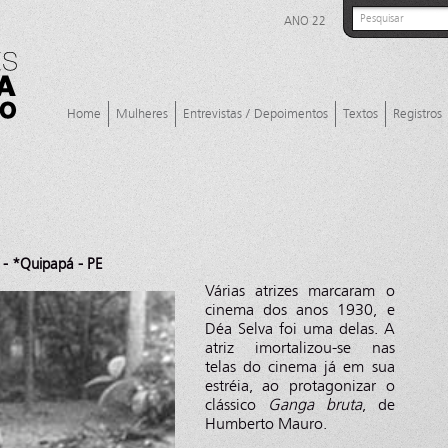
ANO 22
Home
Mulheres
Entrevistas / Depoimentos
Textos
Registros
- *Quipapá - PE
Várias atrizes marcaram o
cinema dos anos 1930, e
Déa Selva foi uma delas. A
atriz imortalizou-se nas
telas do cinema já em sua
estréia, ao protagonizar o
clássico
Ganga bruta
, de
Humberto Mauro.