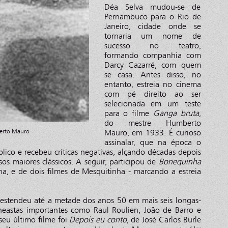
Déa Selva mudou-se de
Pernambuco para o Rio de
Janeiro, cidade onde se
tornaria um nome de
sucesso no teatro,
formando companhia com
Darcy Cazarré, com quem
se casa. Antes disso, no
entanto, estreia no cinema
com pé direito ao ser
selecionada em um teste
para o filme
Ganga bruta
,
do mestre Humberto
erto Mauro
Mauro, em 1933. É curioso
assinalar, que na época o
lico e recebeu críticas negativas, alçando décadas depois
s maiores clássicos. A seguir, participou de
Bonequinha
a, e de dois filmes de Mesquitinha - marcando a estreia
e estendeu até a metade dos anos 50 em mais seis longas-
ineastas importantes como Raul Roulien, João de Barro e
seu último filme foi
Depois eu conto
, de José Carlos Burle