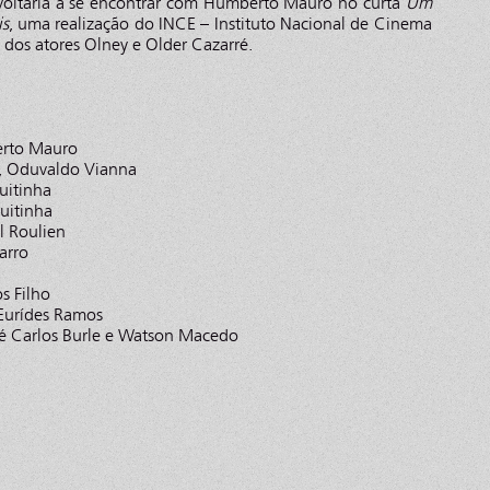
voltaria a se encontrar com Humberto Mauro no curta
Um
is
, uma realização do INCE – Instituto Nacional de Cinema
 dos atores Olney e Older Cazarré.
erto Mauro
, Oduvaldo Vianna
uitinha
uitinha
l Roulien
arro
s Filho
 Eurídes Ramos
sé Carlos Burle e Watson Macedo