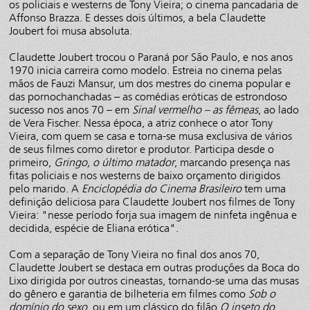
os policiais e westerns de Tony Vieira; o cinema pancadaria de
Affonso Brazza. E desses dois últimos, a bela Claudette
Joubert foi musa absoluta.
Claudette Joubert trocou o Paraná por São Paulo, e nos anos
1970 inicia carreira como modelo. Estreia no cinema pelas
mãos de Fauzi Mansur, um dos mestres do cinema popular e
das pornochanchadas – as comédias eróticas de estrondoso
sucesso nos anos 70 – em
Sinal vermelho – as fêmeas
, ao lado
de Vera Fischer. Nessa época, a atriz conhece o ator Tony
Vieira, com quem se casa e torna-se musa exclusiva de vários
de seus filmes como diretor e produtor. Participa desde o
primeiro,
Gringo, o último matador
, marcando presença nas
fitas policiais e nos westerns de baixo orçamento dirigidos
pelo marido. A
Enciclopédia do Cinema Brasileiro
tem uma
definição deliciosa para Claudette Joubert nos filmes de Tony
Vieira: "nesse período forja sua imagem de ninfeta ingênua e
decidida, espécie de Eliana erótica".
Com a separação de Tony Vieira no final dos anos 70,
Claudette Joubert se destaca em outras produções da Boca do
Lixo dirigida por outros cineastas, tornando-se uma das musas
do gênero e garantia de bilheteria em filmes como
Sob o
domínio do sexo
, ou em um clássico do filão
O inseto do