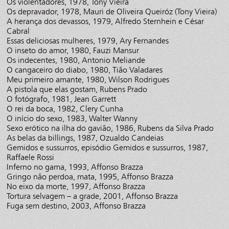
Os violentadores, 1978, Tony Vieira
Os depravador, 1978, Mauri de Oliveira Queiróz (Tony Vieira)
A herança dos devassos, 1979, Alfredo Sternhein e César
Cabral
Essas deliciosas mulheres, 1979, Ary Fernandes
O inseto do amor, 1980, Fauzi Mansur
Os indecentes, 1980, Antonio Meliande
O cangaceiro do diabo, 1980, Tião Valadares
Meu primeiro amante, 1980, Wilson Rodrigues
A pistola que elas gostam, Rubens Prado
O fotógrafo, 1981, Jean Garrett
O rei da boca, 1982, Clery Cunha
O início do sexo, 1983, Walter Wanny
Sexo erótico na ilha do gavião, 1986, Rubens da Silva Prado
As belas da billings, 1987, Ozualdo Candeias
Gemidos e sussurros, episódio Gemidos e sussurros, 1987,
Raffaele Rossi
Inferno no gama, 1993, Affonso Brazza
Gringo não perdoa, mata, 1995, Affonso Brazza
No eixo da morte, 1997, Affonso Brazza
Tortura selvagem – a grade, 2001, Affonso Brazza
Fuga sem destino, 2003, Affonso Brazza