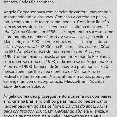
cineasta Carlos Reichenbach
Ângela Corrêa sonhava com carreira de cantora, mas acabou
se tornando atriz e das boas. Começou a carreira no palco,
tanto como atriz de teatro como modelo. Com forte ligação
com as raízes africanas, estreou na televisão na minissérie
A
abolição
, na Globo, em 1988, e alcançou muito sucesso como
a protagonista da minissérie
A escrava anastácia
, na extinta
Manchete, em 1990 – dentre outras novelas em que atuou
estão
Vidas cruzadas
(2000), na Record, e
Seus olhos
(2004),
no SBT. Ângela Corrêa estreou no cinema em
A viagem
(1992), do premiado cineasta argentino Fernando E. Solanas,
com quem se casou em 1993, radicando-se na Argentina. Em
A nuvem
(1998), também de Solanas, é a protagonista Fulô,
personagem que lhe valeu o prêmio de Melhor Atriz no
Festival de San Sebastian. A atriz atuou em outras produções
estrangeiras, como a co-produção México/Brasil,
Só Deus
sabe
, de Carlos Bolado.
Ângela Corrêa deu prosseguimento à carreira nos dois países,
e no cinema brasileiro brilhou pelas mãos do mestre Carlos
Reichenbach em dois belos filmes:
Garotas do abc
(2003) e
Bens confiscados
(2004). Em
Garotas do abc
, ela é Tereza, a
doce tia da protagonista Aurélia, interpretada pela atriz