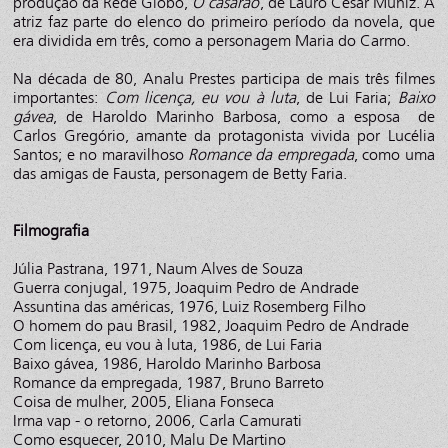
produção da Rede Globo,
O casarão
, de Lauro César Muniz. A
atriz faz parte do elenco do primeiro período da novela, que
era dividida em três, como a personagem Maria do Carmo.
Na década de 80, Analu Prestes participa de mais três filmes
importantes:
Com licença, eu vou à luta
, de Lui Faria;
Baixo
gávea
, de Haroldo Marinho Barbosa, como a esposa de
Carlos Gregório, amante da protagonista vivida por Lucélia
Santos; e no maravilhoso
Romance da empregada
, como uma
das amigas de Fausta, personagem de Betty Faria.
Filmografia
Júlia Pastrana, 1971, Naum Alves de Souza
Guerra conjugal, 1975, Joaquim Pedro de Andrade
Assuntina das américas, 1976, Luiz Rosemberg Filho
O homem do pau Brasil, 1982, Joaquim Pedro de Andrade
Com licença, eu vou à luta, 1986, de Lui Faria
Baixo gávea, 1986, Haroldo Marinho Barbosa
Romance da empregada, 1987, Bruno Barreto
Coisa de mulher, 2005, Eliana Fonseca
Irma vap - o retorno, 2006, Carla Camurati
Como esquecer, 2010, Malu De Martino