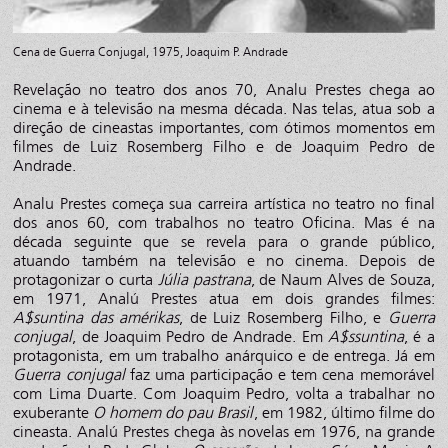
Cena de Guerra Conjugal, 1975, Joaquim P. Andrade
Revelação no teatro dos anos 70, Analu Prestes chega ao
cinema e à televisão na mesma década. Nas telas, atua sob a
direção de cineastas importantes, com ótimos momentos em
filmes de Luiz Rosemberg Filho e de Joaquim Pedro de
Andrade.
Analu Prestes começa sua carreira artística no teatro no final
dos anos 60, com trabalhos no teatro Oficina. Mas é na
década seguinte que se revela para o grande público,
atuando também na televisão e no cinema. Depois de
protagonizar o curta
Júlia pastrana
, de Naum Alves de Souza,
em 1971, Analú Prestes atua em dois grandes filmes:
A$suntina das amérikas
, de Luiz Rosemberg Filho, e
Guerra
conjugal
, de Joaquim Pedro de Andrade. Em
A$ssuntina
, é a
protagonista, em um trabalho anárquico e de entrega. Já em
Guerra conjugal
faz uma participação e tem cena memorável
com Lima Duarte. Com Joaquim Pedro, volta a trabalhar no
exuberante
O homem do pau Brasil
, em 1982, último filme do
cineasta. Analú Prestes chega às novelas em 1976, na grande