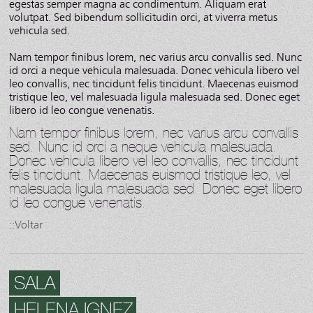
egestas semper magna ac condimentum. Aliquam erat
volutpat. Sed bibendum sollicitudin orci, at viverra metus
vehicula sed.
Nam tempor finibus lorem, nec varius arcu convallis sed. Nunc
id orci a neque vehicula malesuada. Donec vehicula libero vel
leo convallis, nec tincidunt felis tincidunt. Maecenas euismod
tristique leo, vel malesuada ligula malesuada sed. Donec eget
libero id leo congue venenatis.
Nam tempor finibus lorem, nec varius arcu convallis
sed. Nunc id orci a neque vehicula malesuada.
Donec vehicula libero vel leo convallis, nec tincidunt
felis tincidunt. Maecenas euismod tristique leo, vel
malesuada ligula malesuada sed. Donec eget libero
id leo congue venenatis.
::Voltar
SALA
HELENA IGNEZ