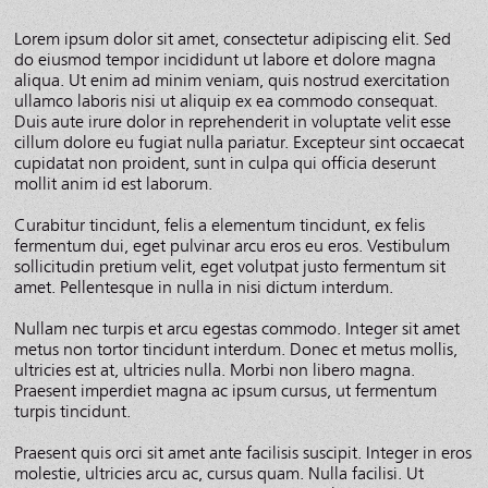
Lorem ipsum dolor sit amet, consectetur adipiscing elit. Sed
do eiusmod tempor incididunt ut labore et dolore magna
aliqua. Ut enim ad minim veniam, quis nostrud exercitation
ullamco laboris nisi ut aliquip ex ea commodo consequat.
Duis aute irure dolor in reprehenderit in voluptate velit esse
cillum dolore eu fugiat nulla pariatur. Excepteur sint occaecat
cupidatat non proident, sunt in culpa qui officia deserunt
mollit anim id est laborum.
Curabitur tincidunt, felis a elementum tincidunt, ex felis
fermentum dui, eget pulvinar arcu eros eu eros. Vestibulum
sollicitudin pretium velit, eget volutpat justo fermentum sit
amet. Pellentesque in nulla in nisi dictum interdum.
Nullam nec turpis et arcu egestas commodo. Integer sit amet
metus non tortor tincidunt interdum. Donec et metus mollis,
ultricies est at, ultricies nulla. Morbi non libero magna.
Praesent imperdiet magna ac ipsum cursus, ut fermentum
turpis tincidunt.
Praesent quis orci sit amet ante facilisis suscipit. Integer in eros
molestie, ultricies arcu ac, cursus quam. Nulla facilisi. Ut