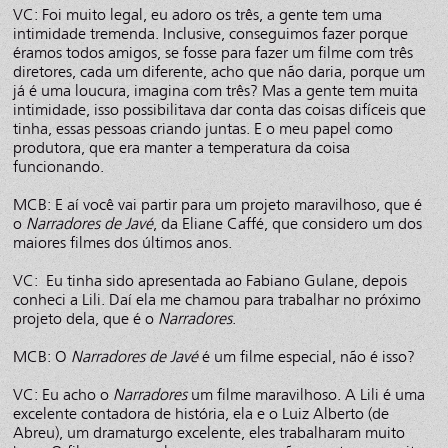
VC: Foi muito legal, eu adoro os três, a gente tem uma
intimidade tremenda. Inclusive, conseguimos fazer porque
éramos todos amigos, se fosse para fazer um filme com três
diretores, cada um diferente, acho que não daria, porque um
já é uma loucura, imagina com três? Mas a gente tem muita
intimidade, isso possibilitava dar conta das coisas difíceis que
tinha, essas pessoas criando juntas. E o meu papel como
produtora, que era manter a temperatura da coisa
funcionando.
MCB: E aí você vai partir para um projeto maravilhoso, que é
o
Narradores de Javé
, da Eliane Caffé, que considero um dos
maiores filmes dos últimos anos.
VC: Eu tinha sido apresentada ao Fabiano Gulane, depois
conheci a Lili. Daí ela me chamou para trabalhar no próximo
projeto dela, que é o
Narradores
.
MCB: O
Narradores de Javé
é um filme especial, não é isso?
VC: Eu acho o
Narradores
um filme maravilhoso. A Lili é uma
excelente contadora de história, ela e o Luiz Alberto (de
Abreu), um dramaturgo excelente, eles trabalharam muito