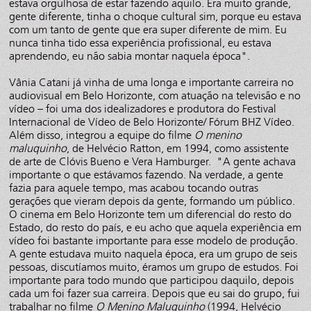
estava orgulhosa de estar fazendo aquilo. Era muito grande,
gente diferente, tinha o choque cultural sim, porque eu estava
com um tanto de gente que era super diferente de mim. Eu
nunca tinha tido essa experiência profissional, eu estava
aprendendo, eu não sabia montar naquela época".
Vânia Catani já vinha de uma longa e importante carreira no
audiovisual em Belo Horizonte, com atuação na televisão e no
vídeo – foi uma dos idealizadores e produtora do Festival
Internacional de Vídeo de Belo Horizonte/ Fórum BHZ Vídeo.
Além disso, integrou a equipe do filme
O menino
maluquinho
, de Helvécio Ratton, em 1994, como assistente
de arte de Clóvis Bueno e Vera Hamburger. "A gente achava
importante o que estávamos fazendo. Na verdade, a gente
fazia para aquele tempo, mas acabou tocando outras
gerações que vieram depois da gente, formando um público.
O cinema em Belo Horizonte tem um diferencial do resto do
Estado, do resto do país, e eu acho que aquela experiência em
vídeo foi bastante importante para esse modelo de produção.
A gente estudava muito naquela época, era um grupo de seis
pessoas, discutíamos muito, éramos um grupo de estudos. Foi
importante para todo mundo que participou daquilo, depois
cada um foi fazer sua carreira. Depois que eu sai do grupo, fui
trabalhar no filme
O Menino Maluquinho
(1994, Helvécio