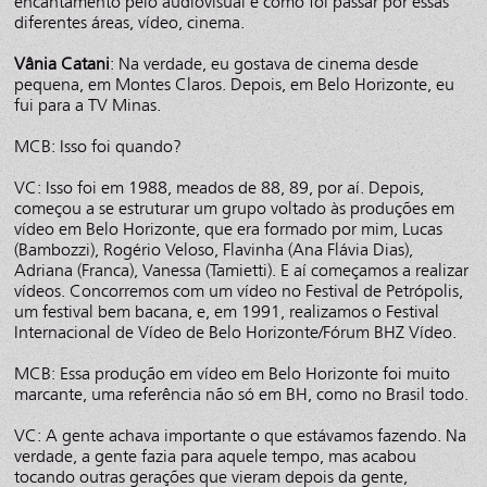
encantamento pelo audiovisual e como foi passar por essas
diferentes áreas, vídeo, cinema.
Vânia Catani
: Na verdade, eu gostava de cinema desde
pequena, em Montes Claros. Depois, em Belo Horizonte, eu
fui para a TV Minas.
MCB: Isso foi quando?
VC: Isso foi em 1988, meados de 88, 89, por aí. Depois,
começou a se estruturar um grupo voltado às produções em
vídeo em Belo Horizonte, que era formado por mim, Lucas
(Bambozzi), Rogério Veloso, Flavinha (Ana Flávia Dias),
Adriana (Franca), Vanessa (Tamietti). E aí começamos a realizar
vídeos. Concorremos com um vídeo no Festival de Petrópolis,
um festival bem bacana, e, em 1991, realizamos o Festival
Internacional de Vídeo de Belo Horizonte/Fórum BHZ Vídeo.
MCB: Essa produção em vídeo em Belo Horizonte foi muito
marcante, uma referência não só em BH, como no Brasil todo.
VC: A gente achava importante o que estávamos fazendo. Na
verdade, a gente fazia para aquele tempo, mas acabou
tocando outras gerações que vieram depois da gente,