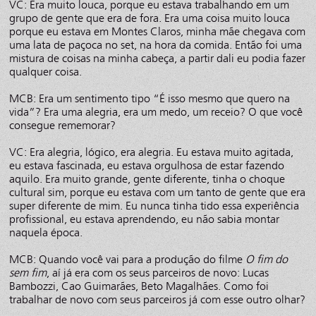
VC: Era muito louca, porque eu estava trabalhando em um
grupo de gente que era de fora. Era uma coisa muito louca
porque eu estava em Montes Claros, minha mãe chegava com
uma lata de paçoca no set, na hora da comida. Então foi uma
mistura de coisas na minha cabeça, a partir dali eu podia fazer
qualquer coisa.
MCB: Era um sentimento tipo “É isso mesmo que quero na
vida”? Era uma alegria, era um medo, um receio? O que você
consegue rememorar?
VC: Era alegria, lógico, era alegria. Eu estava muito agitada,
eu estava fascinada, eu estava orgulhosa de estar fazendo
aquilo. Era muito grande, gente diferente, tinha o choque
cultural sim, porque eu estava com um tanto de gente que era
super diferente de mim. Eu nunca tinha tido essa experiência
profissional, eu estava aprendendo, eu não sabia montar
naquela época.
MCB: Quando você vai para a produção do filme
O fim do
sem fim
, aí já era com os seus parceiros de novo: Lucas
Bambozzi, Cao Guimarães, Beto Magalhães. Como foi
trabalhar de novo com seus parceiros já com esse outro olhar?