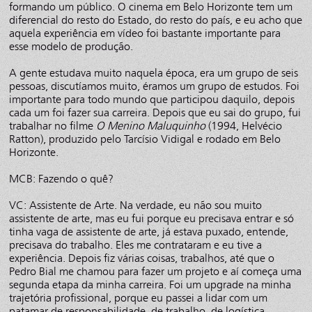
formando um público. O cinema em Belo Horizonte tem um
diferencial do resto do Estado, do resto do país, e eu acho que
aquela experiência em vídeo foi bastante importante para
esse modelo de produção.
A gente estudava muito naquela época, era um grupo de seis
pessoas, discutíamos muito, éramos um grupo de estudos. Foi
importante para todo mundo que participou daquilo, depois
cada um foi fazer sua carreira. Depois que eu sai do grupo, fui
trabalhar no filme
O Menino Maluquinho
(1994, Helvécio
Ratton), produzido pelo Tarcísio Vidigal e rodado em Belo
Horizonte.
MCB: Fazendo o quê?
VC: Assistente de Arte. Na verdade, eu não sou muito
assistente de arte, mas eu fui porque eu precisava entrar e só
tinha vaga de assistente de arte, já estava puxado, entende,
precisava do trabalho. Eles me contrataram e eu tive a
experiência. Depois fiz várias coisas, trabalhos, até que o
Pedro Bial me chamou para fazer um projeto e aí começa uma
segunda etapa da minha carreira. Foi um upgrade na minha
trajetória profissional, porque eu passei a lidar com um
patamar de responsabilidade, de trabalho, de logística