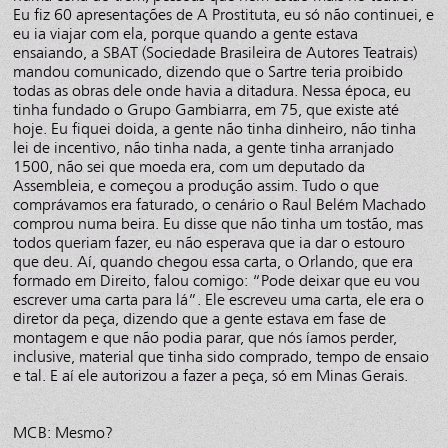
Eu fiz 60 apresentações de A Prostituta, eu só não continuei, e
eu ia viajar com ela, porque quando a gente estava
ensaiando, a SBAT (Sociedade Brasileira de Autores Teatrais)
mandou comunicado, dizendo que o Sartre teria proibido
todas as obras dele onde havia a ditadura. Nessa época, eu
tinha fundado o Grupo Gambiarra, em 75, que existe até
hoje. Eu fiquei doida, a gente não tinha dinheiro, não tinha
lei de incentivo, não tinha nada, a gente tinha arranjado
1500, não sei que moeda era, com um deputado da
Assembleia, e começou a produção assim. Tudo o que
comprávamos era faturado, o cenário o Raul Belém Machado
comprou numa beira. Eu disse que não tinha um tostão, mas
todos queriam fazer, eu não esperava que ia dar o estouro
que deu. Aí, quando chegou essa carta, o Orlando, que era
formado em Direito, falou comigo: “Pode deixar que eu vou
escrever uma carta para lá”. Ele escreveu uma carta, ele era o
diretor da peça, dizendo que a gente estava em fase de
montagem e que não podia parar, que nós íamos perder,
inclusive, material que tinha sido comprado, tempo de ensaio
e tal. E aí ele autorizou a fazer a peça, só em Minas Gerais.
MCB: Mesmo?