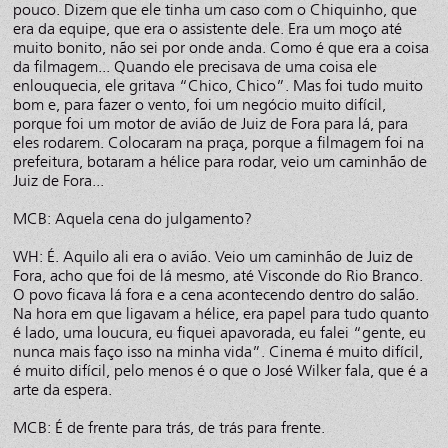
pouco. Dizem que ele tinha um caso com o Chiquinho, que
era da equipe, que era o assistente dele. Era um moço até
muito bonito, não sei por onde anda. Como é que era a coisa
da filmagem... Quando ele precisava de uma coisa ele
enlouquecia, ele gritava “Chico, Chico”. Mas foi tudo muito
bom e, para fazer o vento, foi um negócio muito difícil,
porque foi um motor de avião de Juiz de Fora para lá, para
eles rodarem. Colocaram na praça, porque a filmagem foi na
prefeitura, botaram a hélice para rodar, veio um caminhão de
Juiz de Fora...
MCB: Aquela cena do julgamento?
WH: É. Aquilo ali era o avião. Veio um caminhão de Juiz de
Fora, acho que foi de lá mesmo, até Visconde do Rio Branco.
O povo ficava lá fora e a cena acontecendo dentro do salão.
Na hora em que ligavam a hélice, era papel para tudo quanto
é lado, uma loucura, eu fiquei apavorada, eu falei “gente, eu
nunca mais faço isso na minha vida”. Cinema é muito difícil,
é muito difícil, pelo menos é o que o José Wilker fala, que é a
arte da espera.
MCB: É de frente para trás, de trás para frente.