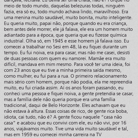
meio de todo mundo, daquelas belezuras todas, ninguém
fazia, era só eu, todo mundo achava lindo, maravilhoso. Era
uma menina muito saudável, muito bonita, muito inteligente.
Eu queria muito, papai não, porque quando eu era criança,
bem antes dele morrer, ele já falava, ele era um homem muito
adiantado para a época, que queria que eu fizesse química
industrial. Olha só, em 1945 e esse homem já falava isso. Eu
comecei a trabalhar no Sesi em 48, lá eu fiquei durante um
tempo. Eu fui noiva, era para casar, mas não me casei, desisti
de duas pessoas com quem eu namorei. Mamãe era muito
difícil, mandava em mim mesmo. Para você ter uma ideia, foi
com 23 anos que eu tive a minha primeira saída mesmo,
como mulher, eu fui para a rua. O primeiro relacionamento
mais sério com homem, porque não podia, ela me repreendia
muito, eu fui criada assim. Aí os anos foram passando, eu
conheci uma pessoa e fiquei noiva, a gente pretendia se casar,
mas a família dele não queria porque era uma família
tradicional, daqui de Belo Horizonte. Eles achavam que eu
não estava à altura. Essas coisas de rico, de gente rica boba,
idiota, cai tudo, não é? A gente ficou naquele “casa não
casa” e acabou que eu convivi com ele, eu não vivi, por 16
anos, viajávamos muito. Tive uma vida muito saudável e tal,
mas em 1959 eu comecei minha carreira na TV