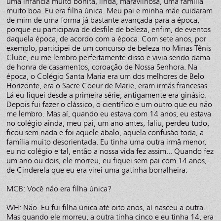
uma infância muito bonita, linda, maravilhosa, uma família
muito boa. Eu era filha única. Meu pai e minha mãe cuidaram
de mim de uma forma já bastante avançada para a época,
porque eu participava de desfile de beleza, enfim, de eventos
daquela época, de acordo com a época. Com sete anos, por
exemplo, participei de um concurso de beleza no Minas Tênis
Clube, eu me lembro perfeitamente disso e vivia sendo dama
de honra de casamentos, coroação de Nossa Senhora. Na
época, o Colégio Santa Maria era um dos melhores de Belo
Horizonte, era o Sacre Coeur de Marie, eram irmãs francesas.
Lá eu fiquei desde a primeira série, antigamente era ginásio.
Depois fui fazer o clássico, o científico e um outro que eu não
me lembro. Mas aí, quando eu estava com 14 anos, eu estava
no colégio ainda, meu pai, um ano antes, faliu, perdeu tudo,
ficou sem nada e foi aquele abalo, aquela confusão toda, a
família muito desorientada. Eu tinha uma outra irmã menor,
eu no colégio e tal, então a nossa vida fez assim... Quando fez
um ano ou dois, ele morreu, eu fiquei sem pai com 14 anos,
de Cinderela que eu era virei uma gatinha borralheira.
MCB: Você não era filha única?
WH: Não. Eu fui filha única até oito anos, aí nasceu a outra.
Mas quando ele morreu, a outra tinha cinco e eu tinha 14, era