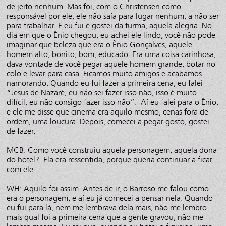
de jeito nenhum. Mas foi, com o Christensen como
responsável por ele, ele não saía para lugar nenhum, a não ser
para trabalhar. E eu fui e gostei da turma, aquela alegria. No
dia em que o Ênio chegou, eu achei ele lindo, você não pode
imaginar que beleza que era o Ênio Gonçalves, aquele
homem alto, bonito, bom, educado. Era uma coisa carinhosa,
dava vontade de você pegar aquele homem grande, botar no
colo e levar para casa. Ficamos muito amigos e acabamos
namorando. Quando eu fui fazer a primeira cena, eu falei
“Jesus de Nazaré, eu não sei fazer isso não, isso é muito
difícil, eu não consigo fazer isso não”. Aí eu falei para o Ênio,
e ele me disse que cinema era aquilo mesmo, cenas fora de
ordem, uma loucura. Depois, comecei a pegar gosto, gostei
de fazer.
MCB: Como você construiu aquela personagem, aquela dona
do hotel? Ela era ressentida, porque queria continuar a ficar
com ele...
WH: Aquilo foi assim. Antes de ir, o Barroso me falou como
era o personagem, e aí eu já comecei a pensar nela. Quando
eu fui para lá, nem me lembrava dela mais, não me lembro
mais qual foi a primeira cena que a gente gravou, não me