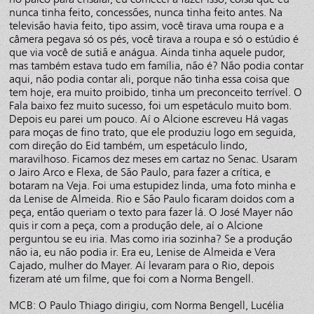
nunca tinha feito, concessões, nunca tinha feito antes. Na
televisão havia feito, tipo assim, você tirava uma roupa e a
câmera pegava só os pés, você tirava a roupa e só o estúdio é
que via você de sutiã e anágua. Ainda tinha aquele pudor,
mas também estava tudo em família, não é? Não podia contar
aqui, não podia contar ali, porque não tinha essa coisa que
tem hoje, era muito proibido, tinha um preconceito terrível. O
Fala baixo fez muito sucesso, foi um espetáculo muito bom.
Depois eu parei um pouco. Aí o Alcione escreveu Há vagas
para moças de fino trato, que ele produziu logo em seguida,
com direção do Eid também, um espetáculo lindo,
maravilhoso. Ficamos dez meses em cartaz no Senac. Usaram
o Jairo Arco e Flexa, de São Paulo, para fazer a crítica, e
botaram na Veja. Foi uma estupidez linda, uma foto minha e
da Lenise de Almeida. Rio e São Paulo ficaram doidos com a
peça, então queriam o texto para fazer lá. O José Mayer não
quis ir com a peça, com a produção dele, aí o Alcione
perguntou se eu iria. Mas como iria sozinha? Se a produção
não ia, eu não podia ir. Era eu, Lenise de Almeida e Vera
Cajado, mulher do Mayer. Aí levaram para o Rio, depois
fizeram até um filme, que foi com a Norma Bengell.
MCB: O Paulo Thiago dirigiu, com Norma Bengell, Lucélia