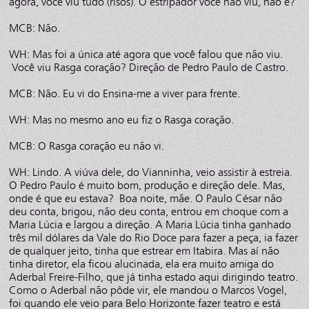
agora, você viu tudo (risos). O estripador você não viu, não é?
MCB: Não.
WH: Mas foi a única até agora que você falou que não viu.
Você viu Rasga coração? Direção de Pedro Paulo de Castro.
MCB: Não. Eu vi do Ensina-me a viver para frente.
WH: Mas no mesmo ano eu fiz o Rasga coração.
MCB: O Rasga coração eu não vi.
WH: Lindo. A viúva dele, do Vianninha, veio assistir à estreia.
O Pedro Paulo é muito bom, produção e direção dele. Mas,
onde é que eu estava? Boa noite, mãe. O Paulo César não
deu conta, brigou, não deu conta, entrou em choque com a
Maria Lúcia e largou a direção. A Maria Lúcia tinha ganhado
três mil dólares da Vale do Rio Doce para fazer a peça, ia fazer
de qualquer jeito, tinha que estrear em Itabira. Mas aí não
tinha diretor, ela ficou alucinada, ela era muito amiga do
Aderbal Freire-Filho, que já tinha estado aqui dirigindo teatro.
Como o Aderbal não pôde vir, ele mandou o Marcos Vogel,
foi quando ele veio para Belo Horizonte fazer teatro e está