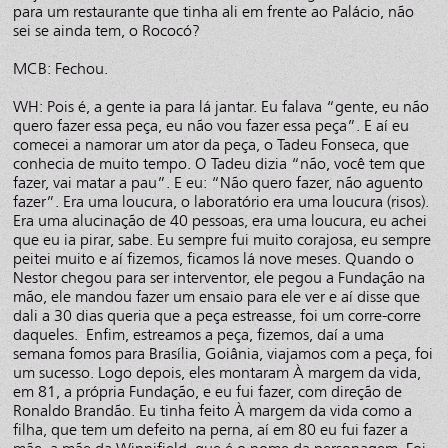
para um restaurante que tinha ali em frente ao Palácio, não
sei se ainda tem, o Rococó?
MCB: Fechou.
WH: Pois é, a gente ia para lá jantar. Eu falava “gente, eu não
quero fazer essa peça, eu não vou fazer essa peça”. E aí eu
comecei a namorar um ator da peça, o Tadeu Fonseca, que
conhecia de muito tempo. O Tadeu dizia “não, você tem que
fazer, vai matar a pau”. E eu: “Não quero fazer, não aguento
fazer”. Era uma loucura, o laboratório era uma loucura (risos).
Era uma alucinação de 40 pessoas, era uma loucura, eu achei
que eu ia pirar, sabe. Eu sempre fui muito corajosa, eu sempre
peitei muito e aí fizemos, ficamos lá nove meses. Quando o
Nestor chegou para ser interventor, ele pegou a Fundação na
mão, ele mandou fazer um ensaio para ele ver e aí disse que
dali a 30 dias queria que a peça estreasse, foi um corre-corre
daqueles. Enfim, estreamos a peça, fizemos, daí a uma
semana fomos para Brasília, Goiânia, viajamos com a peça, foi
um sucesso. Logo depois, eles montaram À margem da vida,
em 81, a própria Fundação, e eu fui fazer, com direção de
Ronaldo Brandão. Eu tinha feito À margem da vida como a
filha, que tem um defeito na perna, aí em 80 eu fui fazer a