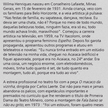
Wilma Henriques nasceu em Conselheiro Lafaiete, Minas
Gerais, em 15 de fevereiro de 1931. Ainda criança, veio com
os familiares para Belo Horizonte, e a veia artística já pulsava:
“Nas festas de família, eu sapateava, dançava, recitava. Eu
devia ser uma chata, não é? Porque no meio de todo mundo,
daquelas belezuras todas, ninguém fazia, era só eu, todo
mundo achava lindo, maravilhoso”. Começou a carreira
artística na televisão, em 1959, na TV Itacolomi, onde
apresentou o programa feminino
Espelho
. Depois foi garota
propaganda, apresentou outros programas e atuou em
teleteatros e novelas: “Eu nunca tinha entrado em um estúdio
de televisão na minha vida, cheguei no Acaiaca (edifício) e
fiquei apavorada, porque era no Acaiaca, no 24º andar. Era
uma coisa, um negócio enorme, com eletrodomésticos,
móveis, tinha tudo quanto é set, de tudo quanto era
montagem, tudo ali, porque era tudo ao vivo”.
A estreia profissional no teatro foi com a peça
O macaco da
vizinha
, dirigida por Carlos Laerte. Daí não para mais e jamais
abandona os palcos, com espetáculos importantes e
premiados no currículo que lhe renderam o título de Primeira
Dama do Teatro Mineiro, como a montagem de
Fala baixo se
não eu grito
, em 1973 : “Foi um estouro, foram quatro meses