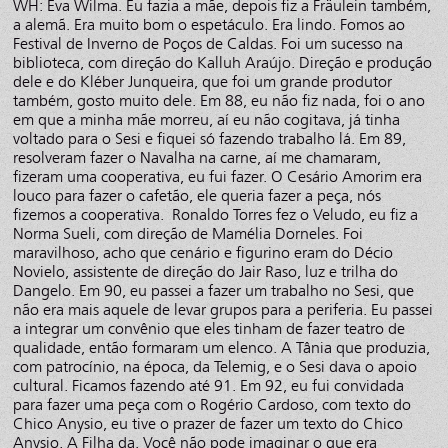
WH: Eva Wilma. Eu fazia a mãe, depois fiz a Fräulein também,
a alemã. Era muito bom o espetáculo. Era lindo. Fomos ao
Festival de Inverno de Poços de Caldas. Foi um sucesso na
biblioteca, com direção do Kalluh Araújo. Direção e produção
dele e do Kléber Junqueira, que foi um grande produtor
também, gosto muito dele. Em 88, eu não fiz nada, foi o ano
em que a minha mãe morreu, aí eu não cogitava, já tinha
voltado para o Sesi e fiquei só fazendo trabalho lá. Em 89,
resolveram fazer o Navalha na carne, aí me chamaram,
fizeram uma cooperativa, eu fui fazer. O Cesário Amorim era
louco para fazer o cafetão, ele queria fazer a peça, nós
fizemos a cooperativa. Ronaldo Torres fez o Veludo, eu fiz a
Norma Sueli, com direção de Mamélia Dorneles. Foi
maravilhoso, acho que cenário e figurino eram do Décio
Novielo, assistente de direção do Jair Raso, luz e trilha do
Dangelo. Em 90, eu passei a fazer um trabalho no Sesi, que
não era mais aquele de levar grupos para a periferia. Eu passei
a integrar um convênio que eles tinham de fazer teatro de
qualidade, então formaram um elenco. A Tânia que produzia,
com patrocínio, na época, da Telemig, e o Sesi dava o apoio
cultural. Ficamos fazendo até 91. Em 92, eu fui convidada
para fazer uma peça com o Rogério Cardoso, com texto do
Chico Anysio, eu tive o prazer de fazer um texto do Chico
Anysio, A Filha da. Você não pode imaginar o que era