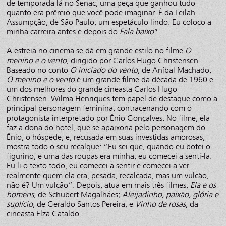
de temporada lá no Senac, uma peça que ganhou tudo
quanto era prêmio que você pode imaginar. É da Leilah
Assumpção, de São Paulo, um espetáculo lindo. Eu coloco a
minha carreira antes e depois do
Fala baixo
”.
A estreia no cinema se dá em grande estilo no filme
O
menino e o vento
, dirigido por Carlos Hugo Christensen.
Baseado no conto
O iniciado do vento
, de Aníbal Machado,
O menino e o vento
é um grande filme da década de 1960 e
um dos melhores do grande cineasta Carlos Hugo
Christensen. Wilma Henriques tem papel de destaque como a
principal personagem feminina, contracenando com o
protagonista interpretado por Ênio Gonçalves. No filme, ela
faz a dona do hotel, que se apaixona pelo personagem do
Ênio, o hóspede, e, recusada em suas investidas amorosas,
mostra todo o seu recalque: “Eu sei que, quando eu botei o
figurino, e uma das roupas era minha, eu comecei a senti-la.
Eu li o texto todo, eu comecei a sentir e comecei a ver
realmente quem ela era, pesada, recalcada, mas um vulcão,
não é? Um vulcão”. Depois, atua em mais três filmes,
Ela e os
homens
, de Schubert Magalhães;
Aleijadinho, paixão, glória e
suplício
, de Geraldo Santos Pereira; e
Vinho de rosas
, da
cineasta Elza Cataldo.