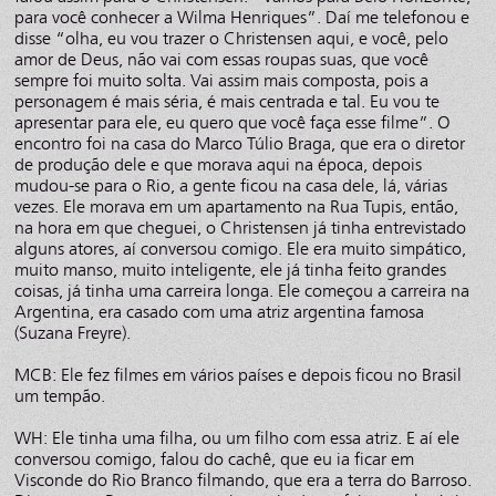
para você conhecer a Wilma Henriques”. Daí me telefonou e
disse “olha, eu vou trazer o Christensen aqui, e você, pelo
amor de Deus, não vai com essas roupas suas, que você
sempre foi muito solta. Vai assim mais composta, pois a
personagem é mais séria, é mais centrada e tal. Eu vou te
apresentar para ele, eu quero que você faça esse filme”. O
encontro foi na casa do Marco Túlio Braga, que era o diretor
de produção dele e que morava aqui na época, depois
mudou-se para o Rio, a gente ficou na casa dele, lá, várias
vezes. Ele morava em um apartamento na Rua Tupis, então,
na hora em que cheguei, o Christensen já tinha entrevistado
alguns atores, aí conversou comigo. Ele era muito simpático,
muito manso, muito inteligente, ele já tinha feito grandes
coisas, já tinha uma carreira longa. Ele começou a carreira na
Argentina, era casado com uma atriz argentina famosa
(Suzana Freyre).
MCB: Ele fez filmes em vários países e depois ficou no Brasil
um tempão.
WH: Ele tinha uma filha, ou um filho com essa atriz. E aí ele
conversou comigo, falou do cachê, que eu ia ficar em
Visconde do Rio Branco filmando, que era a terra do Barroso.