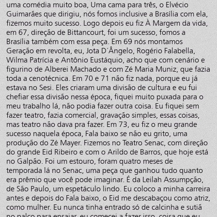
uma comédia muito boa, Uma cama para três, o Elvécio
Guimarães que dirigiu, nós fomos inclusive a Brasília com ela,
fizemos muito sucesso. Logo depois eu fiz À Margem da vida,
em 67, direção de Bittancourt, foi um sucesso, fomos a
Brasília também com essa peça. Em 69 nós montamos
Geração em revolta, eu, Jota D´Ângelo, Rogério Falabella,
Wilma Patrícia e Antônio Eustáquio, acho que com cenário e
figurino de Alberei Machado e com Zé Maria Muniz, que fazia
toda a cenotécnica. Em 70 e 71 não fiz nada, porque eu já
estava no Sesi. Eles criaram uma divisão de cultura e eu fui
chefiar essa divisão nessa época, fiquei muito puxada para o
meu trabalho lá, não podia fazer outra coisa. Eu fiquei sem
fazer teatro, fazia comercial, gravação simples, essas coisas,
mas teatro não dava pra fazer. Em 73, eu fiz o meu grande
sucesso naquela época, Fala baixo se não eu grito, uma
produção do Zé Mayer. Fizemos no Teatro Senac, com direção
do grande Eid Ribeiro e com o Arildo de Barros, que hoje está
no Galpão. Foi um estouro, foram quatro meses de
temporada lá no Senac, uma peça que ganhou tudo quanto
era prêmio que você pode imaginar. É da Leilah Assumpção,
de São Paulo, um espetáculo lindo. Eu coloco a minha carreira
antes e depois do Fala baixo, o Eid me descabaçou como atriz,
como mulher. Eu nunca tinha entrado só de calcinha e sutiã
no palco para ensaiar, eu comecei a fazer isso, coisa que eu