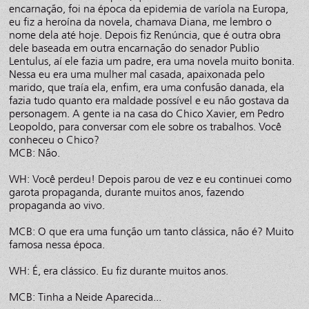
encarnação, foi na época da epidemia de varíola na Europa,
eu fiz a heroína da novela, chamava Diana, me lembro o
nome dela até hoje. Depois fiz Renúncia, que é outra obra
dele baseada em outra encarnação do senador Publio
Lentulus, aí ele fazia um padre, era uma novela muito bonita.
Nessa eu era uma mulher mal casada, apaixonada pelo
marido, que traía ela, enfim, era uma confusão danada, ela
fazia tudo quanto era maldade possível e eu não gostava da
personagem. A gente ia na casa do Chico Xavier, em Pedro
Leopoldo, para conversar com ele sobre os trabalhos. Você
conheceu o Chico?
MCB: Não.
WH: Você perdeu! Depois parou de vez e eu continuei como
garota propaganda, durante muitos anos, fazendo
propaganda ao vivo.
MCB: O que era uma função um tanto clássica, não é? Muito
famosa nessa época.
WH: É, era clássico. Eu fiz durante muitos anos.
MCB: Tinha a Neide Aparecida...