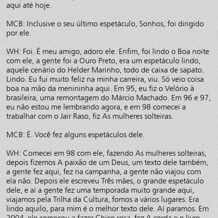
aqui até hoje.
MCB: Inclusive o seu último espetáculo, Sonhos, foi dirigido
por ele.
WH: Foi. É meu amigo, adoro ele. Enfim, foi lindo o Boa noite
com ele, a gente foi a Ouro Preto, era um espetáculo lindo,
aquele cenário do Helder Marinho, todo de caixa de sapato.
Lindo. Eu fui muito feliz na minha carreira, viu. Só veio coisa
boa na mão da menininha aqui. Em 95, eu fiz o Velório à
brasileira, uma remontagem do Márcio Machado. Em 96 e 97,
eu não estou me lembrando agora, e em 98 comecei a
trabalhar com o Jair Raso, fiz As mulheres solteiras.
MCB: É. Você fez alguns espetáculos dele.
WH: Comecei em 98 com ele, fazendo As mulheres solteiras,
depois fizemos A paixão de um Deus, um texto dele também,
a gente fez aqui, fez na campanha, a gente não viajou com
ela não. Depois ele escreveu Três mães, o grande espetáculo
dele, e aí a gente fez uma temporada muito grande aqui,
viajamos pela Trilha da Cultura, fomos a vários lugares. Era
lindo aquilo, para mim é o melhor texto dele. Aí paramos. Em
2004, ele começou a fazer Chico rosa, fez A corda e o livro.