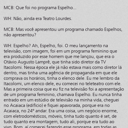
MCB: Que foi no programa Espelho...
WH: Não, ainda era Teatro Lourdes.
MCB: Mas você apresentou um programa chamado Espelhos,
não apresentou?
WH: Espelho? Ah, Espelho, foi. O meu lançamento na
televisão, com imagem, foi em um programa feminino que
era produzido por esse homem que me lançou, que era o
Otávio Augusto Lamprê, que tinha sido diretor da TV
Itacolomi. Nessa época ele já não estava mais como diretor lá
dentro, mas tinha uma agência de propaganda em que ele
comprava os horários, tinha o elenco dele. Eu me lembro da
Itacolomi, um elenco dele, eu comecei no teleteatro com ele.
Mas a primeira coisa que eu fiz na televisão foi a apresentação
de um programa feminino, chamava Espelho. Eu nunca tinha
entrado em um estúdio de televisão na minha vida, cheguei
no Acaiaca (edifício) e fiquei apavorada, porque era no
Acaiaca, no 24º andar. Era uma coisa, um negócio enorme,
com eletrodomésticos, móveis, tinha tudo quanto é set, de
tudo quanto era montagem, tudo ali, porque era tudo ao
vivo. Bom, aí comecei fazendo esse programa, em todas as