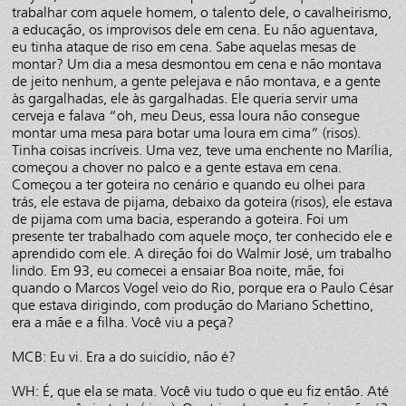
trabalhar com aquele homem, o talento dele, o cavalheirismo,
a educação, os improvisos dele em cena. Eu não aguentava,
eu tinha ataque de riso em cena. Sabe aquelas mesas de
montar? Um dia a mesa desmontou em cena e não montava
de jeito nenhum, a gente pelejava e não montava, e a gente
às gargalhadas, ele às gargalhadas. Ele queria servir uma
cerveja e falava “oh, meu Deus, essa loura não consegue
montar uma mesa para botar uma loura em cima” (risos).
Tinha coisas incríveis. Uma vez, teve uma enchente no Marília,
começou a chover no palco e a gente estava em cena.
Começou a ter goteira no cenário e quando eu olhei para
trás, ele estava de pijama, debaixo da goteira (risos), ele estava
de pijama com uma bacia, esperando a goteira. Foi um
presente ter trabalhado com aquele moço, ter conhecido ele e
aprendido com ele. A direção foi do Walmir José, um trabalho
lindo. Em 93, eu comecei a ensaiar Boa noite, mãe, foi
quando o Marcos Vogel veio do Rio, porque era o Paulo César
que estava dirigindo, com produção do Mariano Schettino,
era a mãe e a filha. Você viu a peça?
MCB: Eu vi. Era a do suicídio, não é?
WH: É, que ela se mata. Você viu tudo o que eu fiz então. Até