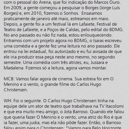
com o pessoal do Arena, que foi indicação do Marcos Ouro.
Em 2009, a gente começou a pesquisar o Borges (Jorge Luís
Borges) e, em 2010, fizemos o Sonhos. Ensaiamos
praticamente de janeiro até maio, estreamos em maio.
Depois, a gente foi a um festival lá em Lafaiete, Festival de
Teatro de Lafaiete, e a Poços de Caldas, pelo edital do BDMG.
No ano passado eu não fiz nada, estou enlouquecendo.
Entramos com um projeto agora no BDMG, o Isaias escreveu
uma comédia e a gente fez uma leitura no ano passado. Ele
entrou na lei estadual, foi autorizado e eu fui avisada de que
ele iria produzir essa peça neste ano mesmo, no segundo
semestre. Uma comédia com três atrizes, eu, Jussara e
Madalena. Fizemos só a leitura, agora vamos montar.
MCB: Vamos falar agora de cinema. Sua estreia foi em O
Menino e o vento, o grande filme do Carlos Hugo
Christensen.
WH: Foi o seguinte. O Carlos Hugo Christensen tinha na
equipe dele um ator de teatro que trabalhava na TV Itacolomi
e que era muito meu amigo, o Jota Barroso. Quando ele falou
que queria fazer O Menino e o vento, uma atriz do Rio é que
ia fazer, uma judia, mas ela não pôde fazer. Então, o Barroso
falou assim para o Christensen: “Vamos para Belo Horizonte,