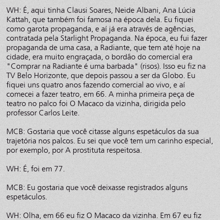
WH: É, aqui tinha Clausi Soares, Neide Albani, Ana Lúcia
Kattah, que também foi famosa na época dela. Eu fiquei
como garota propaganda, e aí já era através de agências,
contratada pela Starlight Propaganda. Na época, eu fui fazer
propaganda de uma casa, a Radiante, que tem até hoje na
cidade, era muito engraçada, o bordão do comercial era
"Comprar na Radiante é uma barbada" (risos). Isso eu fiz na
TV Belo Horizonte, que depois passou a ser da Globo. Eu
fiquei uns quatro anos fazendo comercial ao vivo, e aí
comecei a fazer teatro, em 66. A minha primeira peça de
teatro no palco foi O Macaco da vizinha, dirigida pelo
professor Carlos Leite.
MCB: Gostaria que você citasse alguns espetáculos da sua
trajetória nos palcos. Eu sei que você tem um carinho especial,
por exemplo, por A prostituta respeitosa.
WH: É, foi em 77.
MCB: Eu gostaria que você deixasse registrados alguns
espetáculos.
WH: Olha, em 66 eu fiz O Macaco da vizinha. Em 67 eu fiz