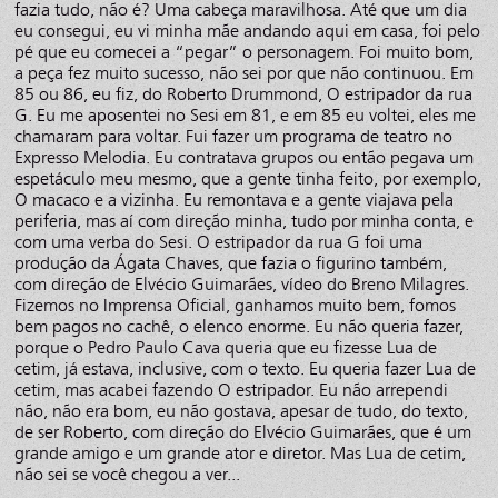
fazia tudo, não é? Uma cabeça maravilhosa. Até que um dia
eu consegui, eu vi minha mãe andando aqui em casa, foi pelo
pé que eu comecei a “pegar” o personagem. Foi muito bom,
a peça fez muito sucesso, não sei por que não continuou. Em
85 ou 86, eu fiz, do Roberto Drummond, O estripador da rua
G. Eu me aposentei no Sesi em 81, e em 85 eu voltei, eles me
chamaram para voltar. Fui fazer um programa de teatro no
Expresso Melodia. Eu contratava grupos ou então pegava um
espetáculo meu mesmo, que a gente tinha feito, por exemplo,
O macaco e a vizinha. Eu remontava e a gente viajava pela
periferia, mas aí com direção minha, tudo por minha conta, e
com uma verba do Sesi. O estripador da rua G foi uma
produção da Ágata Chaves, que fazia o figurino também,
com direção de Elvécio Guimarães, vídeo do Breno Milagres.
Fizemos no Imprensa Oficial, ganhamos muito bem, fomos
bem pagos no cachê, o elenco enorme. Eu não queria fazer,
porque o Pedro Paulo Cava queria que eu fizesse Lua de
cetim, já estava, inclusive, com o texto. Eu queria fazer Lua de
cetim, mas acabei fazendo O estripador. Eu não arrependi
não, não era bom, eu não gostava, apesar de tudo, do texto,
de ser Roberto, com direção do Elvécio Guimarães, que é um
grande amigo e um grande ator e diretor. Mas Lua de cetim,
não sei se você chegou a ver...