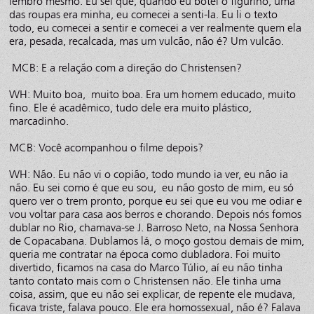
lembro mesmo. Eu sei que, quando eu botei o figurino, uma
das roupas era minha, eu comecei a senti-la. Eu li o texto
todo, eu comecei a sentir e comecei a ver realmente quem ela
era, pesada, recalcada, mas um vulcão, não é? Um vulcão.
MCB: E a relação com a direção do Christensen?
WH: Muito boa, muito boa. Era um homem educado, muito
fino. Ele é acadêmico, tudo dele era muito plástico,
marcadinho.
MCB: Você acompanhou o filme depois?
WH: Não. Eu não vi o copião, todo mundo ia ver, eu não ia
não. Eu sei como é que eu sou, eu não gosto de mim, eu só
quero ver o trem pronto, porque eu sei que eu vou me odiar e
vou voltar para casa aos berros e chorando. Depois nós fomos
dublar no Rio, chamava-se J. Barroso Neto, na Nossa Senhora
de Copacabana. Dublamos lá, o moço gostou demais de mim,
queria me contratar na época como dubladora. Foi muito
divertido, ficamos na casa do Marco Túlio, aí eu não tinha
tanto contato mais com o Christensen não. Ele tinha uma
coisa, assim, que eu não sei explicar, de repente ele mudava,
ficava triste, falava pouco. Ele era homossexual, não é? Falava