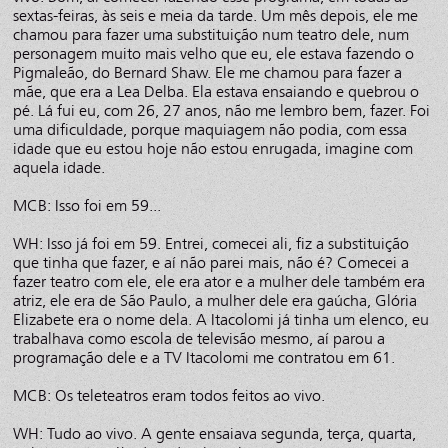
sextas-feiras, às seis e meia da tarde. Um mês depois, ele me
chamou para fazer uma substituição num teatro dele, num
personagem muito mais velho que eu, ele estava fazendo o
Pigmaleão, do Bernard Shaw. Ele me chamou para fazer a
mãe, que era a Lea Delba. Ela estava ensaiando e quebrou o
pé. Lá fui eu, com 26, 27 anos, não me lembro bem, fazer. Foi
uma dificuldade, porque maquiagem não podia, com essa
idade que eu estou hoje não estou enrugada, imagine com
aquela idade.
MCB: Isso foi em 59...
WH: Isso já foi em 59. Entrei, comecei ali, fiz a substituição
que tinha que fazer, e aí não parei mais, não é? Comecei a
fazer teatro com ele, ele era ator e a mulher dele também era
atriz, ele era de São Paulo, a mulher dele era gaúcha, Glória
Elizabete era o nome dela. A Itacolomi já tinha um elenco, eu
trabalhava como escola de televisão mesmo, aí parou a
programação dele e a TV Itacolomi me contratou em 61.
MCB: Os teleteatros eram todos feitos ao vivo.
WH: Tudo ao vivo. A gente ensaiava segunda, terça, quarta,