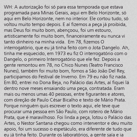
WH: A autorização foi só para essa temporada que estava
programada para Minas Gerais, aqui em Belo Horizonte, só
aqui em Belo Horizonte, nem no interior. Ele cortou tudo, só
voltou muito tempo depois. E aí fizemos a peça já proibida,
mas Deus foi muito bom, abençoou, foi um estouro,
artisticamente foi muito bom, financeiramente eu nunca vi
tanto dinheiro na minha vida. Em 78, fizemos O
interrogatório, que eu já tinha feito com o Jota Dangelo. Ah,
tinha me esquecido, em 1973 eu fiz O interrogatório com o
Dangelo, o primeiro Interrogatório que ele fez. Depois a
gente remontou em 78, no Chico Nunes (Teatro Francisco
Nunes), também foi muito bom, fomos a São João Del Rey,
participamos do Festival de Inverno. Em 79 eu não fiz nada.
Em 80, entrei no Dona Beja, no Palácio das Artes, aí fiquei lá
dentro nove meses ensaiando uma peça, contratada. Eram
mais ou menos umas 40 pessoas, entre figurantes e atores,
com direção de Paulo César Bicalho e texto de Mário Prata.
Porque ninguém quis escrever o texto aqui, ele teve que
procurar uma pessoa em São Paulo, com roteiro de Mário
Prata, que é maravilhoso. Foi linda a peça, lotou o Palácio das
Artes, o Nestor Santana chegou como interventor e deu muito
apoio, foi um sucesso o espetáculo, era diferente de tudo que
eu já tinha feito. Durante os laboratórios, a gente saía e ia