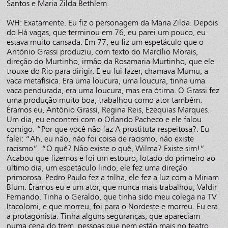
Santos e Maria Zilda Bethlem.
WH: Exatamente. Eu fiz o personagem da Maria Zilda. Depois
do Há vagas, que terminou em 76, eu parei um pouco, eu
estava muito cansada. Em 77, eu fiz um espetáculo que o
Antônio Grassi produziu, com texto do Marcílio Morais,
direção do Murtinho, irmão da Rosamaria Murtinho, que ele
trouxe do Rio para dirigir. E eu fui fazer, chamava Mumu, a
vaca metafísica. Era uma loucura, uma loucura, tinha uma
vaca pendurada, era uma loucura, mas era ótima. O Grassi fez
uma produção muito boa, trabalhou como ator também.
Éramos eu, Antônio Grassi, Regina Reis, Ezequias Marques.
Um dia, eu encontrei com o Orlando Pacheco e ele falou
comigo: “Por que você não faz A prostituta respeitosa?. Eu
falei: “Ah, eu não, não foi coisa de racismo, não existe
racismo”. “O quê? Não existe o quê, Wilma? Existe sim!”.
Acabou que fizemos e foi um estouro, lotado do primeiro ao
último dia, um espetáculo lindo, ele fez uma direção
primorosa. Pedro Paulo fez a trilha, ele fez a luz com a Miriam
Blum. Éramos eu e um ator, que nunca mais trabalhou, Valdir
Fernando. Tinha o Geraldo, que tinha sido meu colega na TV
Itacolomi, e que morreu, foi para o Nordeste e morreu. Eu era
a protagonista. Tinha alguns seguranças, que apareciam
numa cena do trem, pessoas que nem estão mais no teatro.