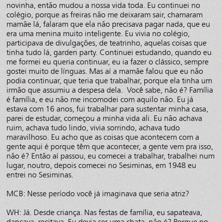
novinha, então mudou a nossa vida toda. Eu continuei no
colégio, porque as freiras não me deixaram sair, chamaram
mamãe lá, falaram que ela não precisava pagar nada, que eu
era uma menina muito inteligente. Eu vivia no colégio,
participava de divulgações, de teatrinho, aquelas coisas que
tinha tudo lá, garden party. Continuei estudando, quando eu
me formei eu queria continuar, eu ia fazer o clássico, sempre
gostei muito de línguas. Mas aí a mamãe falou que eu não
podia continuar, que teria que trabalhar, porque ela tinha um
irmão que assumiu a despesa dela. Você sabe, não é? Família
é família, e eu não me incomodei com aquilo não. Eu já
estava com 16 anos, fui trabalhar para sustentar minha casa,
parei de estudar, começou a minha vida ali. Eu não achava
ruim, achava tudo lindo, vivia sorrindo, achava tudo
maravilhoso. Eu acho que as coisas que acontecem com a
gente aqui é porque têm que acontecer, a gente vem pra isso,
não é? Então aí passou, eu comecei a trabalhar, trabalhei num
lugar, noutro, depois comecei no Sesiminas, em 1948 eu
entrei no Sesiminas.
MCB: Nesse período você já imaginava que seria atriz?
WH: Já. Desde criança. Nas festas de família, eu sapateava,
dançava, recitava. Eu devia ser uma chata, não é? Porque no