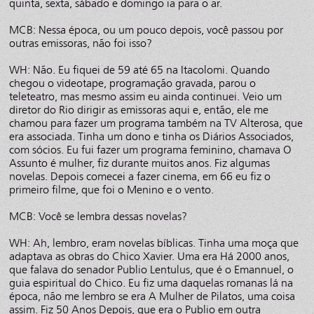
quinta, sexta, sábado e domingo ia para o ar.
MCB: Nessa época, ou um pouco depois, você passou por
outras emissoras, não foi isso?
WH: Não. Eu fiquei de 59 até 65 na Itacolomi. Quando
chegou o videotape, programação gravada, parou o
teleteatro, mas mesmo assim eu ainda continuei. Veio um
diretor do Rio dirigir as emissoras aqui e, então, ele me
chamou para fazer um programa também na TV Alterosa, que
era associada. Tinha um dono e tinha os Diários Associados,
com sócios. Eu fui fazer um programa feminino, chamava O
Assunto é mulher, fiz durante muitos anos. Fiz algumas
novelas. Depois comecei a fazer cinema, em 66 eu fiz o
primeiro filme, que foi o Menino e o vento.
MCB: Você se lembra dessas novelas?
WH: Ah, lembro, eram novelas bíblicas. Tinha uma moça que
adaptava as obras do Chico Xavier. Uma era Há 2000 anos,
que falava do senador Publio Lentulus, que é o Emannuel, o
guia espiritual do Chico. Eu fiz uma daquelas romanas lá na
época, não me lembro se era A Mulher de Pilatos, uma coisa
assim. Fiz 50 Anos Depois, que era o Publio em outra