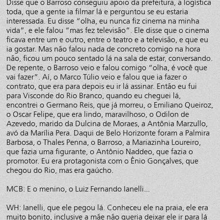
Disse que o Barroso conseguiu apoio da prefeitura, a logística
toda, que a gente ia filmar lá e perguntou se eu estaria
interessada. Eu disse “olha, eu nunca fiz cinema na minha
vida”, e ele falou “mas fez televisão”. Ele disse que o cinema
ficava entre um e outro, entre o teatro e a televisão, e que eu
ia gostar. Mas não falou nada de concreto comigo na hora
não, ficou um pouco sentado lá na sala de estar, conversando.
De repente, o Barroso veio e falou comigo “olha, é você que
vai fazer”. Aí, o Marco Túlio veio e falou que ia fazer o
contrato, que era para depois eu ir lá assinar. Então eu fui
para Visconde do Rio Branco, quando eu cheguei lá,
encontrei o Germano Reis, que já morreu, o Emiliano Queiroz,
o Oscar Felipe, que era lindo, maravilhoso, o Odilon de
Azevedo, marido da Dulcina de Moraes, a Antônia Marzullo,
avó da Marília Pera. Daqui de Belo Horizonte foram a Palmira
Barbosa, o Thales Penna, o Barroso, a Mariazinha Loureiro,
que fazia uma figurante, o Antônio Naddeo, que fazia o
promotor. Eu era protagonista com o Ênio Gonçalves, que
chegou do Rio, mas era gaúcho.
MCB: E o menino, o Luiz Fernando Ianelli...
WH: Ianelli, que ele pegou lá. Conheceu ele na praia, ele era
muito bonito, inclusive a mãe não queria deixar ele ir para lá