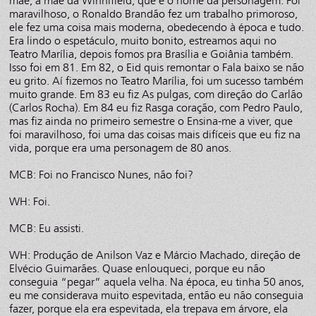
mãe, a mãe da Winnifield, que é o nome da personagem. Foi
maravilhoso, o Ronaldo Brandão fez um trabalho primoroso,
ele fez uma coisa mais moderna, obedecendo à época e tudo.
Era lindo o espetáculo, muito bonito, estreamos aqui no
Teatro Marília, depois fomos pra Brasília e Goiânia também.
Isso foi em 81. Em 82, o Eid quis remontar o Fala baixo se não
eu grito. Aí fizemos no Teatro Marília, foi um sucesso também
muito grande. Em 83 eu fiz As pulgas, com direção do Carlão
(Carlos Rocha). Em 84 eu fiz Rasga coração, com Pedro Paulo,
mas fiz ainda no primeiro semestre o Ensina-me a viver, que
foi maravilhoso, foi uma das coisas mais difíceis que eu fiz na
vida, porque era uma personagem de 80 anos.
MCB: Foi no Francisco Nunes, não foi?
WH: Foi.
MCB: Eu assisti.
WH: Produção de Anilson Vaz e Márcio Machado, direção de
Elvécio Guimarães. Quase enlouqueci, porque eu não
conseguia “pegar” aquela velha. Na época, eu tinha 50 anos,
eu me considerava muito espevitada, então eu não conseguia
fazer, porque ela era espevitada, ela trepava em árvore, ela