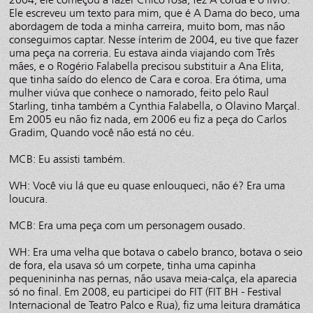
Ele escreveu um texto para mim, que é A Dama do beco, uma
abordagem de toda a minha carreira, muito bom, mas não
conseguimos captar. Nesse ínterim de 2004, eu tive que fazer
uma peça na correria. Eu estava ainda viajando com Três
mães, e o Rogério Falabella precisou substituir a Ana Elita,
que tinha saído do elenco de Cara e coroa. Era ótima, uma
mulher viúva que conhece o namorado, feito pelo Raul
Starling, tinha também a Cynthia Falabella, o Olavino Marçal.
Em 2005 eu não fiz nada, em 2006 eu fiz a peça do Carlos
Gradim, Quando você não está no céu.
MCB: Eu assisti também.
WH: Você viu lá que eu quase enlouqueci, não é? Era uma
loucura.
MCB: Era uma peça com um personagem ousado.
WH: Era uma velha que botava o cabelo branco, botava o seio
de fora, ela usava só um corpete, tinha uma capinha
pequenininha nas pernas, não usava meia-calça, ela aparecia
só no final. Em 2008, eu participei do FIT (FIT BH - Festival
Internacional de Teatro Palco e Rua), fiz uma leitura dramática