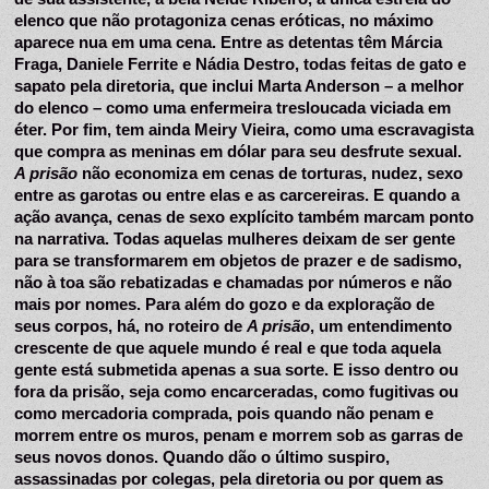
elenco que não protagoniza cenas eróticas, no máximo 
aparece nua em uma cena. Entre as detentas têm Márcia 
Fraga, Daniele Ferrite e Nádia Destro, todas feitas de gato e 
sapato pela diretoria, que inclui Marta Anderson – a melhor 
do elenco – como uma enfermeira tresloucada viciada em 
éter. Por fim, tem ainda Meiry Vieira, como uma escravagista 
que compra as meninas em dólar para seu desfrute sexual. 
A prisão
 não economiza em cenas de torturas, nudez, sexo 
entre as garotas ou entre elas e as carcereiras. E quando a 
ação avança, cenas de sexo explícito também marcam ponto 
na narrativa. Todas aquelas mulheres deixam de ser gente 
para se transformarem em objetos de prazer e de sadismo, 
não à toa são rebatizadas e chamadas por números e não 
mais por nomes. Para além do gozo e da exploração de 
seus corpos, há, no roteiro de 
A prisão
, um entendimento 
crescente de que aquele mundo é real e que toda aquela 
gente está submetida apenas a sua sorte. E isso dentro ou 
fora da prisão, seja como encarceradas, como fugitivas ou 
como mercadoria comprada, pois quando não penam e 
morrem entre os muros, penam e morrem sob as garras de 
seus novos donos. Quando dão o último suspiro, 
assassinadas por colegas, pela diretoria ou por quem as 