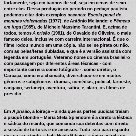
fartamente, seja em banhos de sol, seja em cenas de sexo 
entre elas. Dessa produção do período no pedaço paulista, 
podemos citar dois exemplos bacanas: 
Escola penal de 
meninas violentadas
 (1977), de Antônio Meliande; e 
Fêmeas 
em fuga
 (1985), de Michele Massimo Tarantini. E, acima de 
todos, temos
 A prisão
 (1981), de Osvaldo de Oliveira, o mais 
famoso deles, inclusive com carreira internacional. É que o 
filme rodou mundo em uma cópia, não sei se pirata ou não, 
com as belas/feras dubladas, e que é a versão assistida com 
legenda em português. Veterano nome do cinema brasileiro 
com passagem por diferentes áreas técnicas - com 
importante carreira como fotógrafo -, como diretor, o 
Carcaça, como era chamado, diversificou-se em muitos 
gêneros e subgêneros: dramas, comédias, policial, faroeste, 
cangaço, sertanejo, aventura, sátira, e, claro, os filmes de 
presídio.
Em 
A prisão
, a loiraça – ainda que as partes pudicas traiam 
a psiquê blondie – Maria Stela Splendore é a diretora lésbica 
e sádica do recinto, que comanda sua detentas com direito 
a sessão de torturas e de amassos. Tudo isso para espanto 
de sua assistente, a bela Neide Ribeiro, a única estrela do 