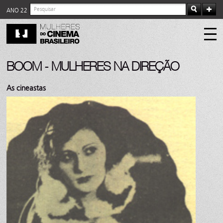
ANO 22
BOOM - MULHERES NA DIREÇÃO
As cineastas