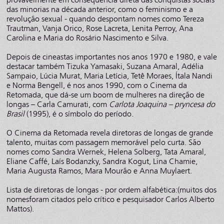
das minorias na década anterior, como o feminismo e a
revolução sexual - quando despontam nomes como Tereza
Trautman, Vanja Orico, Rose Lacreta, Lenita Perroy, Ana
Carolina e Maria do Rosário Nascimento e Silva.
Depois de cineastas importantes nos anos 1970 e 1980, e vale
destacar também Tizuka Yamasaki, Suzana Amaral, Adélia
Sampaio, Lúcia Murat, Maria Letícia, Tetê Moraes, Ítala Nandi
e Norma Bengell, é nos anos 1990, com o Cinema da
Retomada, que dá-se um boom de mulheres na direção de
longas – Carla Camurati, com
Carlota Joaquina – pryncesa do
Brasil
(1995), é o símbolo do período.
O Cinema da Retomada revela diretoras de longas de grande
talento, muitas com passagem memorável pelo curta. São
nomes como Sandra Wernek, Helena Solberg, Tata Amaral,
Eliane Caffé, Laís Bodanzky, Sandra Kogut, Lina Chamie,
Maria Augusta Ramos, Mara Mourão e Anna Muylaert.
Lista de diretoras de longas - por ordem alfabética:(muitos dos
nomesforam citados pelo crítico e pesquisador Carlos Alberto
Mattos).