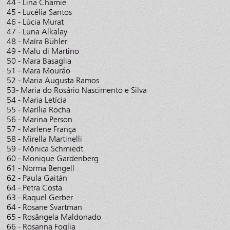
44 - Lina Chamie
45 - Lucélia Santos
46 - Lúcia Murat
47 - Luna Alkalay
48 - Maíra Bühler
49 - Malu di Martino
50 - Mara Basaglia
51 - Mara Mourão
52 - Maria Augusta Ramos
53- Maria do Rosário Nascimento e Silva
54 - Maria Letícia
55 - Marília Rocha
56 - Marina Person
57 - Marlene França
58 - Mirella Martinelli
59 - Mônica Schmiedt
60 - Monique Gardenberg
61 - Norma Bengell
62 - Paula Gaitán
64 - Petra Costa
63 - Raquel Gerber
64 - Rosane Svartman
65 - Rosângela Maldonado
66 - Rosanna Foglia