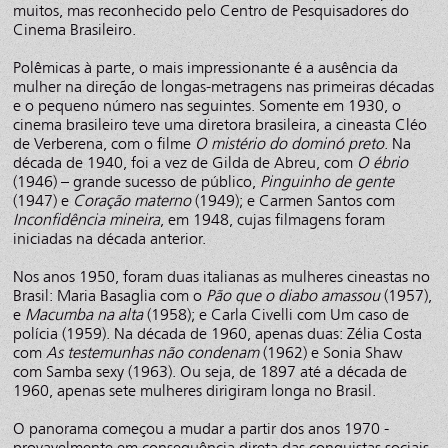
muitos, mas reconhecido pelo Centro de Pesquisadores do
Cinema Brasileiro.
Polêmicas à parte, o mais impressionante é a ausência da
mulher na direção de longas-metragens nas primeiras décadas
e o pequeno número nas seguintes. Somente em 1930, o
cinema brasileiro teve uma diretora brasileira, a cineasta Cléo
de Verberena, com o filme
O mistério do dominó preto
. Na
década de 1940, foi a vez de Gilda de Abreu, com
O ébrio
(1946) – grande sucesso de público,
Pinguinho de gente
(1947) e
Coração materno
(1949); e Carmen Santos com
Inconfidência mineira
, em 1948, cujas filmagens foram
iniciadas na década anterior.
Nos anos 1950, foram duas italianas as mulheres cineastas no
Brasil: Maria Basaglia com o
Pão que o diabo amassou
(1957),
e
Macumba na alta
(1958); e Carla Civelli com Um caso de
polícia (1959). Na década de 1960, apenas duas: Zélia Costa
com
As testemunhas não condenam
(1962) e Sonia Shaw
com Samba sexy (1963). Ou seja, de 1897 até a década de
1960, apenas sete mulheres dirigiram longa no Brasil.
O panorama começou a mudar a partir dos anos 1970 -
provavelmente em consequência direta das conquistas sociais