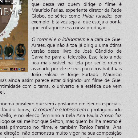
que dessa vez quem dirige o filme é
Maurício Farias, experiente diretor da Rede
Globo, de séries como
Hilda furacão
, por
exemplo. E talvez seja aí que esteja a ponta
que enfraquece essa nova produção.
O coronel e o lobisomem
é a cara de Guel
Arraes, que não á toa já dirigiu uma ótima
versão desse livro de José Cândido de
Carvalho para a televisão. Esse fato ainda
fica mais visível na tela por ser o roteiro
assinado por ele e seus parceiros habituais
João Falcão e Jorge Furtado. Maurício
 mas ainda assim parece estar dirigindo um filme de Guel
intimidade com o tema, o universo e a estética que vem
el.
cinema brasileiro que vem apostando em efeitos especiais,
Cláudio Torres,
O coronel e o lobisomem
é protagonizado
 Mello, e no elenco feminino a bela Ana Paula Arósio faz
Diogo se sai melhor que Selton, mas quem brilha mesmo é
está primoroso no filme, e também Tonico Pereira. Ana
ela direção, não demonstra muito vigor na sua composição