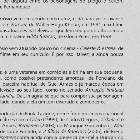
o de disputa entre os personagens de Diogo e Selton,
o e Pernambuco.
rósio vem crescendo como atriz, e dá para ver o avanço
las em
Forever
, de Walter Hugo Khouri, em 1991, e o filme
uas atuações na televisão, que tem seu ponto alto como a
a minissérie
Hilda furacão
, de Glória Perez, em 1998.
rósio vem atuando pouco no cinema -
Celeste & estrela
, de
filme em seu currículo. E por isso, talvez, a ainda pouca
ez, é uma veterana em comédias e brilha em sua pequena,
ão, como possível pretendente amorosa de Ponciano de
 parceira habitual de Guel Arraes e já marcou época em
elevisão ao seu lado, como no seriado
Armação limitada
família
. Daí, imagina-se que para compor sua personagem
tade, dando a ela um tom divertido e zombeteiro.
produção de Paula Lavigne, nome forte no cinema nacional
em filmes como
Orfeu
(1999), de Carlos Diegues,
Lisbela e o
 Arraes,
Benjamin
(2003), de Monique Gardenberg,
Meu
de Jorge Furtado, e
2 filhos de francisco
(2005), de Breno
obisomem
conta ainda com a presença de Emilia Duncan no