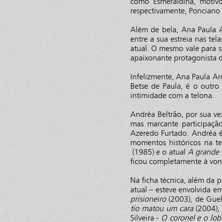
como Esmeraldina, motiv
respectivamente, Poncian
Além de bela, Ana Paula A
entre a sua estreia nas te
atual. O mesmo vale para s
apaixonante protagonista d
Infelizmente, Ana Paula A
Betse de Paula, é o outro 
intimidade com a telona.
Andréa Beltrão, por sua v
mas marcante participaç
Azeredo Furtado. Andréa é
momentos históricos na t
(1985) e o atual
A grande 
ficou completamente à von
Na ficha técnica, além da 
atual – esteve envolvida 
prisioneiro
(2003), de Guel
tio matou um cara
(2004), 
Silveira -
O coronel e o l