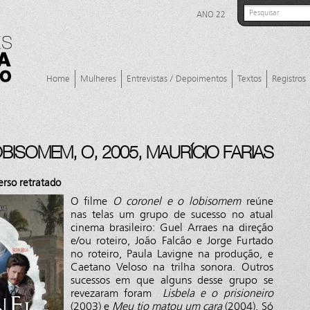
ANO 22
Home
Mulheres
Entrevistas / Depoimentos
Textos
Registros
ISOMEM, O, 2005, MAURÍCIO FARIAS
erso retratado
O filme
O coronel e o lobisomem
reúne
nas telas um grupo de sucesso no atual
cinema brasileiro: Guel Arraes na direção
e/ou roteiro, João Falcão e Jorge Furtado
no roteiro, Paula Lavigne na produção, e
Caetano Veloso na trilha sonora. Outros
sucessos em que alguns desse grupo se
revezaram foram
Lisbela e o prisioneiro
(2003) e
Meu tio matou um cara
(2004). Só