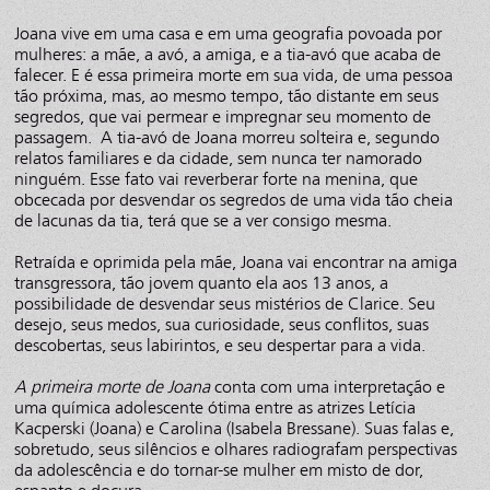
Joana vive em uma casa e em uma geografia povoada por
mulheres: a mãe, a avó, a amiga, e a tia-avó que acaba de
falecer. E é essa primeira morte em sua vida, de uma pessoa
tão próxima, mas, ao mesmo tempo, tão distante em seus
segredos, que vai permear e impregnar seu momento de
passagem. A tia-avó de Joana morreu solteira e, segundo
relatos familiares e da cidade, sem nunca ter namorado
ninguém. Esse fato vai reverberar forte na menina, que
obcecada por desvendar os segredos de uma vida tão cheia
de lacunas da tia, terá que se a ver consigo mesma.
Retraída e oprimida pela mãe, Joana vai encontrar na amiga
transgressora, tão jovem quanto ela aos 13 anos, a
possibilidade de desvendar seus mistérios de Clarice. Seu
desejo, seus medos, sua curiosidade, seus conflitos, suas
descobertas, seus labirintos, e seu despertar para a vida.
A primeira morte de Joana
conta com uma interpretação e
uma química adolescente ótima entre as atrizes Letícia
Kacperski (Joana) e Carolina (Isabela Bressane). Suas falas e,
sobretudo, seus silêncios e olhares radiografam perspectivas
da adolescência e do tornar-se mulher em misto de dor,