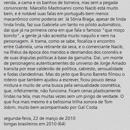
venda, a cama e os banhos de torneira, mas sem a pegada
convincente. Marcello Mastroianni como Nacib está muito
bem, e é notável suas falas em português bem menos
macarrônico como poderia ser. Já Sônia Braga, apesar de linda
linda linda, faz sua Gabriela um tanto no piloto automático,
daí que já na primeira cena em que fala o famoso "que moço
bonito", a gente já não acredita muito naquilo e nem na
personagem. A trama, como se sabe, focaliza o encontro
entre Gabriela, uma retirante da seca, e o comerciante Nacib,
na Ilhéus da época dos mandos e desmandos dos coronéis e
de suas disputas políticas à base da garrucha. Daí, um monte
de personagens autenticamentes do universo de Jorge Amado
transita por esse caldeirão de política, cabresto, sensualidade
e fodas clandestinas. Mas do jeito que Bruno Barreto filmou o
roteiro que também ajudou a escrever, ficou pouco dessa
mistura e muito de uma busca pela sensualidade cosmética,
que, infelizmente, não funciona. Ficam cenas plasticamente
lindas na tela, mas muitas vezes sem um pingo de verdade. O
que fica mais mesmo é a belíssima trilha sonora de Tom
Jobim, muito bem acompanhado por Gal Costa.
segunda-feira, 22 de março de 2010
longas brasileiros em 2010 (64)