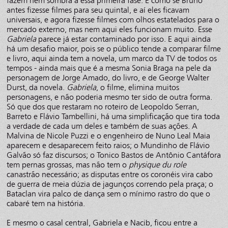
fazem nem sombra à essa primeira fase. É como se Bruno
antes fizesse filmes para seu quintal, e aí eles ficavam
universais, e agora fizesse filmes com olhos estatelados para o
mercado externo, mas nem aqui eles funcionam muito. Esse
Gabriela
parece já estar contaminado por isso. E aqui ainda
há um desafio maior, pois se o público tende a comparar filme
e livro, aqui ainda tem a novela, um marco da TV de todos os
tempos - ainda mais que é a mesma Sonia Braga na pele da
personagem de Jorge Amado, do livro, e de George Walter
Durst, da novela.
Gabriela
, o filme, elimina muitos
personagens, e não poderia mesmo ter sido de outra forma.
Só que dos que restaram no roteiro de Leopoldo Serran,
Barreto e Flávio Tambellini, há uma simplificação que tira toda
a verdade de cada um deles e também de suas ações. A
Malvina de Nicole Puzzi e o engenheiro de Nuno Leal Maia
aparecem e desaparecem feito raios; o Mundinho de Flávio
Galvão só faz discursos; o Tonico Bastos de Antônio Cantáfora
tem pernas grossas, mas não tem o
physique du role
canastrão necessário; as disputas entre os coronéis vira cabo
de guerra de meia dúzia de jagunços correndo pela praça; o
Bataclan vira palco de dança sem o mínimo rastro do que o
cabaré tem na história.
E mesmo o casal central, Gabriela e Nacib, ficou entre a