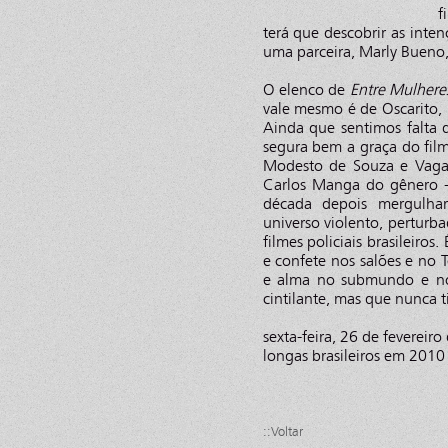
f
terá que descobrir as inte
uma parceira, Marly Bueno
O elenco de
Entre Mulhere
vale mesmo é de Oscarito, 
Ainda que sentimos falta
segura bem a graça do film
Modesto de Souza e Vaga
Carlos Manga do gênero -
década depois mergulhar
universo violento, perturb
filmes policiais brasileiro
e confete nos salões e no T
e alma no submundo e no
cintilante, mas que nunca 
sexta-feira, 26 de fevereir
longas brasileiros em 2010 
::Voltar