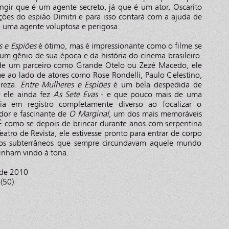
ingir que é um agente secreto, já que é um ator, Oscarito
nções do espião Dimitri e para isso contará com a ajuda de
, uma agente voluptosa e perigosa.
s e Espiões
é ótimo, mas é impressionante como o filme se
um gênio de sua época e da história do cinema brasileiro.
 de um parceiro como Grande Otelo ou Zezé Macedo, ele
e ao lado de atores como Rose Rondelli, Paulo Celestino,
reza.
Entre Mulheres e Espiões
é um bela despedida de
 ele ainda fez
As Sete Evas
- e que pouco mais de uma
ia em registro completamente diverso ao focalizar o
ador e fascinante de
O Marginal
, um dos mais memoráveis
s. É como se depois de brincar durante anos com serpentina
eatro de Revista, ele estivesse pronto para entrar de corpo
s subterrâneos que sempre circundavam aquele mundo
tinham vindo à tona.
o de 2010
(50)