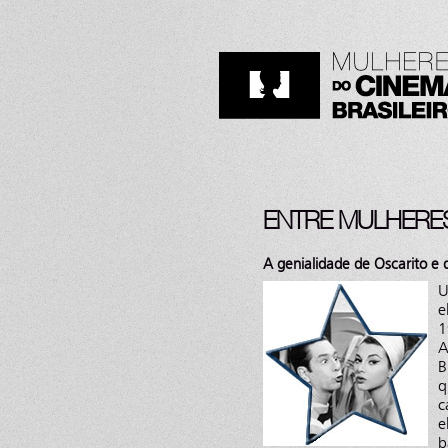
ENTRE MULHERES
A genialidade de Oscarito e
U
e
1
A
B
q
c
e
b