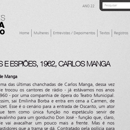
ANO 22
Home
Mulheres
Entrevistas / Depoimentos
Textos
Registros
 E ESPIÕES, 1962, CARLOS MANGA
 de Manga
ma das últimas chanchadas de Carlos Manga, dessa vez
le trocou os cantores de rádio - já estávamos nos anos
960 - por uma companhia de ópera do Teatro Municipal.
ssim, sai Emilinha Borba e entra em cena a Carmen, de
izet. Esse é o cenário para a entrada de Oscarito, um ator
ue tem como única função no espetáculo servir de
avalinho para um gorducho Don José - função que, claro,
le vai avacalhar um pouco mais a frente. Mas é nos
astidores que a trama se dá. Contratado pela polícia para